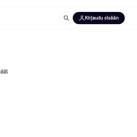
Kirjaudu sisään
totarvikkeet
rna?
päät
 kategoriat