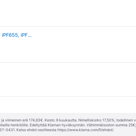
Canon PF-4 - Tulostuspää - imagePROGRAF iPF650, iPF655, iPF670, iPF750, iPF755, iPF770, iPF650, iPF650, iPF770, iPF770
ja viimeinen erä 174,63€. Kesto: 6 kuukautta. Nimelliskorko 17,50%, todellinen 
tiaille henkilöille. Edellyttää Klarnan hyväksynnän. Vähimmäisoston summa 25€
37-0431. Katso ehdot osoitteesta
https://www.klarna.com/fi/ehdot/
.