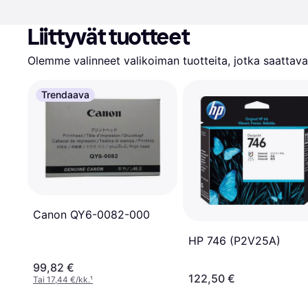
Liittyvät tuotteet
Olemme valinneet valikoiman tuotteita, jotka saattavat
Trendaava
Canon QY6-0082-000
HP 746 (P2V25A)
99,82 €
122,50 €
Tai 17,44 €/kk.
¹