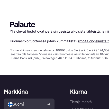
Palaute
Yllä olevat tiedot ovat peräisin useista ulkoisista lähteistä, ja 
Huomasitko tuotteessa jotain kummallista? 
ilmoita ongelmista t
¹
Esimerkki maksusuunnitelmasta: 1000€ ostos 6 erässä: 5 erää à 174,65€ 
saattaa olla tarpeen. Voimassa vain Suomessa asuville vähintään 18-vuo
Klarna Bank AB (publ), Sveavägen 46, 111 34 Tukholma, Y-tunnus: 5567
Markkina
Klarna
Tietoja meistä
Suomi