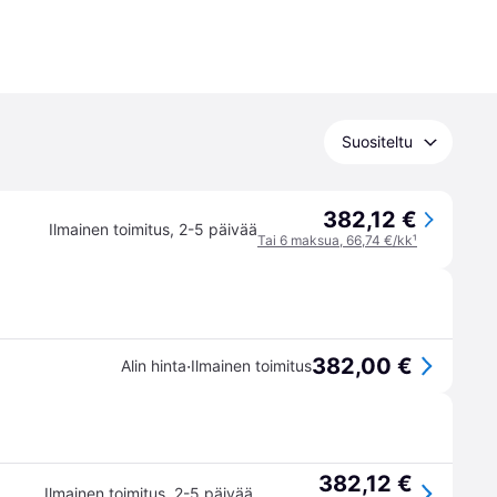
Suositeltu
382,12 €
Ilmainen toimitus
,
2-5 päivää
Tai 6 maksua, 66,74 €/kk
¹
382,00 €
·
Alin hinta
Ilmainen toimitus
382,12 €
Ilmainen toimitus
,
2-5 päivää