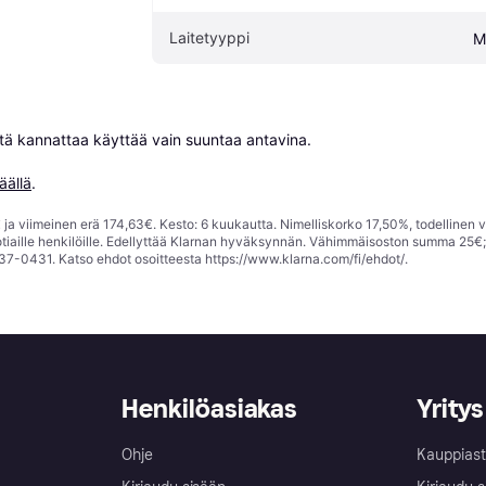
Laitetyyppi
M
niitä kannattaa käyttää vain suuntaa antavina.

äällä
.
ja viimeinen erä 174,63€. Kesto: 6 kuukautta. Nimelliskorko 17,50%, todellinen 
tiaille henkilöille. Edellyttää Klarnan hyväksynnän. Vähimmäisoston summa 25€
37-0431. Katso ehdot osoitteesta
https://www.klarna.com/fi/ehdot/
.
Henkilöasiakas
Yritys
Ohje
Kauppiast