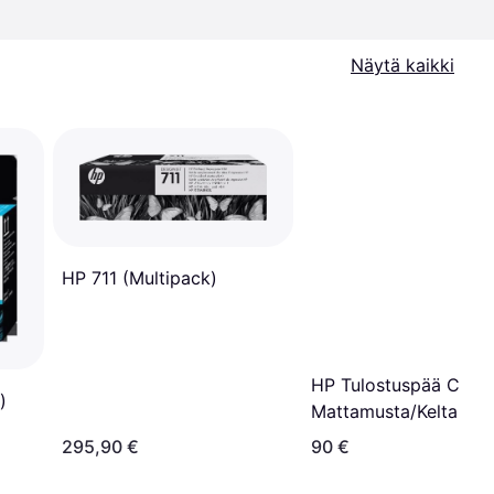
Näytä kaikki
HP 711 (Multipack)
HP Tulostuspää C938
)
Mattamusta/Keltainen
295,90 €
90 €