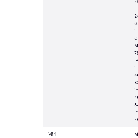
7
i
2
6
i
C
M
7
I
i
4
8
i
4
8
i
4
Väri
M