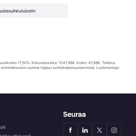
ustesuihkutulostin
vuosikorko 17,50%. Kokonaisvelka: 1047,88€. Korko: 47,88€. Talletus
; enimmäisoston summa riippuu luottokelpoisuusarviosta. Luotonantaja:
Seuraa
uki