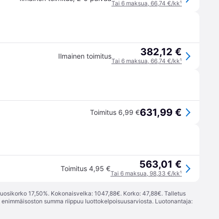
Tai 6 maksua, 66,74 €/kk
¹
382,12 €
Ilmainen toimitus
Tai 6 maksua, 66,74 €/kk
¹
631,99 €
Toimitus 6,99 €
563,01 €
Toimitus 4,95 €
Tai 6 maksua, 98,33 €/kk
¹
vuosikorko 17,50%. Kokonaisvelka: 1047,88€. Korko: 47,88€. Talletus
; enimmäisoston summa riippuu luottokelpoisuusarviosta. Luotonantaja: