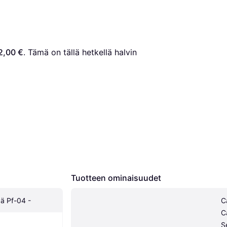
2,00 €
. Tämä on tällä hetkellä halvin 
Tuotteen ominaisuudet
ä Pf-04 -
C
C
S