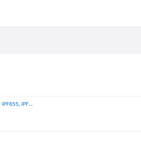
Canon PF-4 - Tulostuspää - imagePROGRAF iPF650, iPF655, iPF670, iPF750, iPF755, iPF770, iPF650, iPF650, iPF770, iPF770