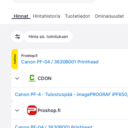
Hinnat
Hintahistoria
Tuotetiedot
Ominaisuudet
Hinta sis. toimituksen
Proshop.fi
mainos
Canon PF-04 / 3630B001 Printhead
CDON
Proshop.fi
Canon PF-04 / 3630B001 Printhead