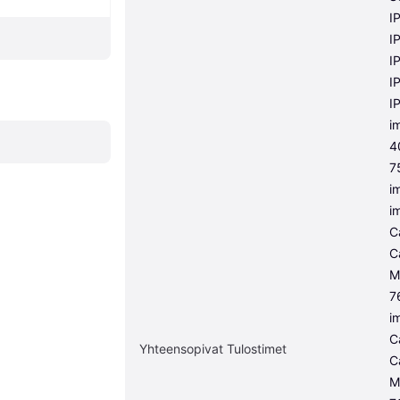
I
I
I
I
I
i
4
7
i
i
C
C
M
7
i
C
Yhteensopivat Tulostimet
C
M