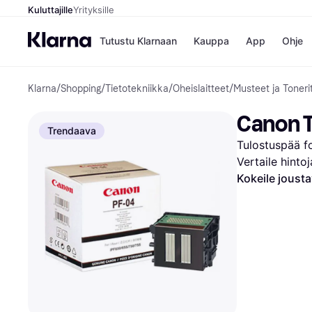
Kuluttajille
Yrityksille
Tutustu Klarnaan
Kauppa
App
Ohje
Klarna
/
Shopping
/
Tietotekniikka
/
Oheislaitteet
/
Musteet ja Toneri
Kaupat
Ma
Booking.
Mak
Canon T
Gigantti
Mak
Trendaava
H&M
Mak
Tulostuspää fo
Peten Koi
kul
Wolt
Mak
Vertaile hinto
Rah
Kokeile joust
Mob
Kauppahakem