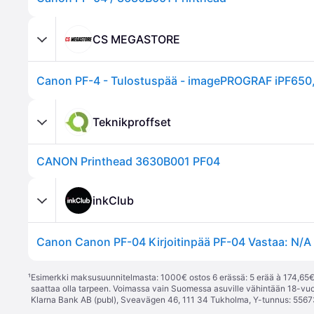
CS MEGASTORE
Teknikproffset
CANON Printhead 3630B001 PF04
inkClub
Canon Canon PF-04 Kirjoitinpää PF-04 Vastaa: N/A
¹
Esimerkki maksusuunnitelmasta: 1000€ ostos 6 erässä: 5 erää à 174,65€ 
saattaa olla tarpeen. Voimassa vain Suomessa asuville vähintään 18-vuo
Klarna Bank AB (publ), Sveavägen 46, 111 34 Tukholma, Y-tunnus: 5567