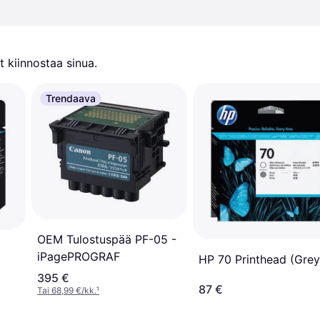
 kiinnostaa sinua.
Trendaava
OEM Tulostuspää PF-05 -
iPagePROGRAF
HP 70 Printhead (Grey
395 €
87 €
Tai 68,99 €/kk.
¹