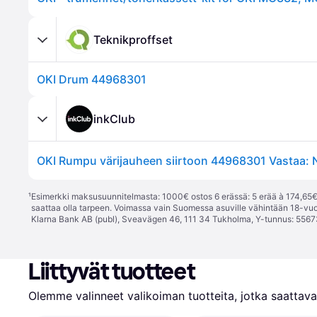
Teknikproffset
OKI Drum 44968301
inkClub
OKI Rumpu värijauheen siirtoon 44968301 Vastaa: 
¹
Esimerkki maksusuunnitelmasta: 1000€ ostos 6 erässä: 5 erää à 174,65€ 
saattaa olla tarpeen. Voimassa vain Suomessa asuville vähintään 18-vuo
Klarna Bank AB (publ), Sveavägen 46, 111 34 Tukholma, Y-tunnus: 5567
Liittyvät tuotteet
Olemme valinneet valikoiman tuotteita, jotka saattavat