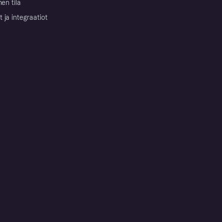
nen tila
ja integraatiot