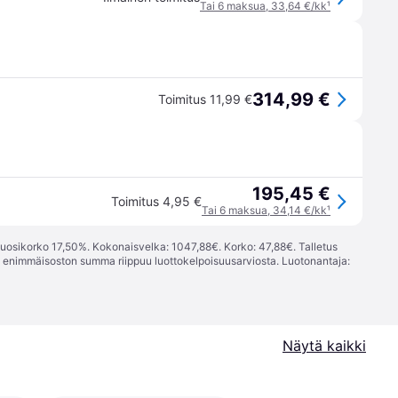
Tai 6 maksua, 33,64 €/kk
¹
314,99 €
Toimitus 11,99 €
195,45 €
Toimitus 4,95 €
Tai 6 maksua, 34,14 €/kk
¹
vuosikorko 17,50%. Kokonaisvelka: 1047,88€. Korko: 47,88€. Talletus
; enimmäisoston summa riippuu luottokelpoisuusarviosta. Luotonantaja:
Näytä kaikki