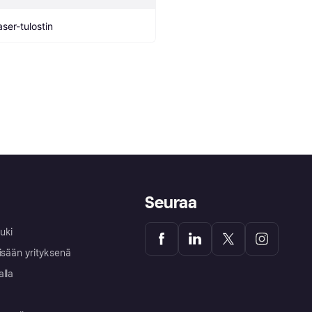
aser-tulostin
Seuraa
uki
isään yrityksenä
alla