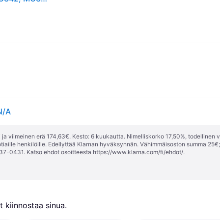
N/A
ja viimeinen erä 174,63€. Kesto: 6 kuukautta. Nimelliskorko 17,50%, todellinen 
tiaille henkilöille. Edellyttää Klarnan hyväksynnän. Vähimmäisoston summa 25€
37-0431. Katso ehdot osoitteesta
https://www.klarna.com/fi/ehdot/
.
 kiinnostaa sinua.