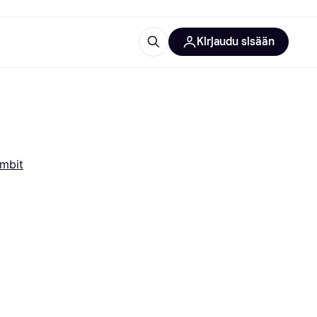
Kirjaudu sisään
totarvikkeet
rna?
mbit
 kategoriat