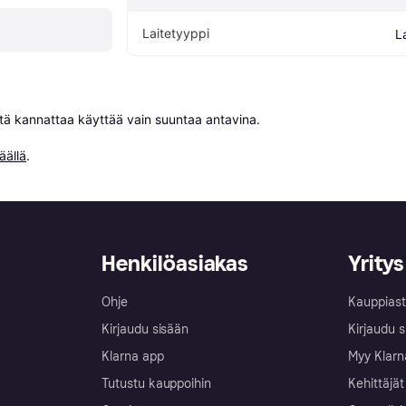
Laitetyyppi
L
niitä kannattaa käyttää vain suuntaa antavina.

äällä
.
Henkilöasiakas
Yritys
Ohje
Kauppiast
Kirjaudu sisään
Kirjaudu s
Klarna app
Myy Klarn
Tutustu kauppoihin
Kehittäjät