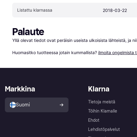
Listattu klarnassa
2018-03-22
Palaute
Yllä olevat tiedot ovat peräisin useista ulkoisista lähteistä, ja 
Huomasitko tuotteessa jotain kummallista? 
ilmoita ongelmista t
Markkina
Klarna
Tietoja meistä
Suomi
Töihin Klarnalle
Ehdot
Lehdistöpalvelut