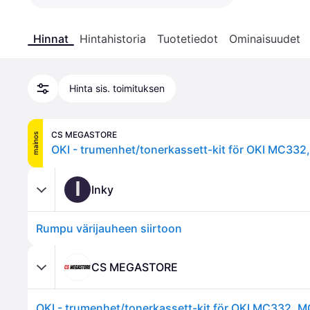
Hinnat
Hintahistoria
Tuotetiedot
Ominaisuudet
Hinta sis. toimituksen
CS MEGASTORE
mainos
I
Inky
Rumpu värijauheen siirtoon
CS MEGASTORE