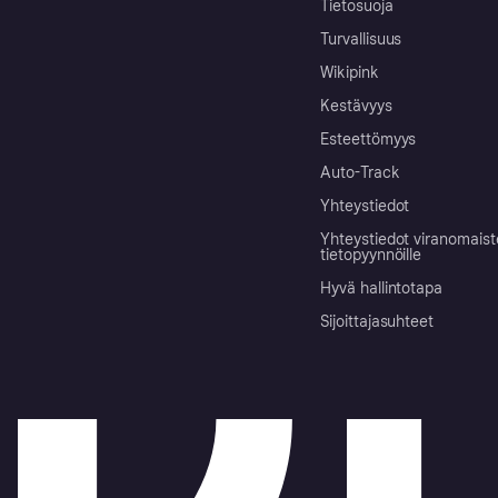
Tietosuoja
Turvallisuus
Wikipink
Kestävyys
Esteettömyys
Auto-Track
Yhteystiedot
Yhteystiedot viranomais
tietopyynnöille
Hyvä hallintotapa
Sijoittajasuhteet