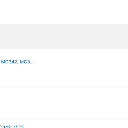
OKI - trumenhet/tonerkassett-kit för OKI MC332, MC342, MC352, MC362, MC562, C301, 321, 331, 511, 531 (44968301)
OKI - trumenhet/tonerkassett-kit för OKI MC332, MC342, MC352, MC362, MC562, C301, 321, 331, 511, 531 (44968301)