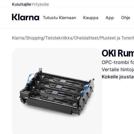
Kuluttajille
Yrityksille
Tutustu Klarnaan
Kauppa
App
Ohje
Klarna
/
Shopping
/
Tietotekniikka
/
Oheislaitteet
/
Musteet ja Toneri
Kaupat
Ma
Booking.
Mak
OKI Rum
Gigantti
Mak
H&M
Mak
OPC-trombi for
Peten Koi
kul
Wolt
Mak
Vertaile hinto
Rah
Kokeile joust
Mob
Kauppahakem