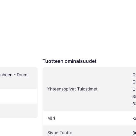
Tuotteen ominaisuudet
uheen - Drum 
O
C
Yhteensopivat Tulostimet
C
3
3
Väri
K
Sivun Tuotto
3