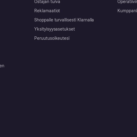
Ostajan turva
Operatiivi
Reklamaatiot
Kumppanit 
Shoppaile turvallisesti Klarnalla
Yksityisyysasetukset
Peruutusoikeutesi
ten