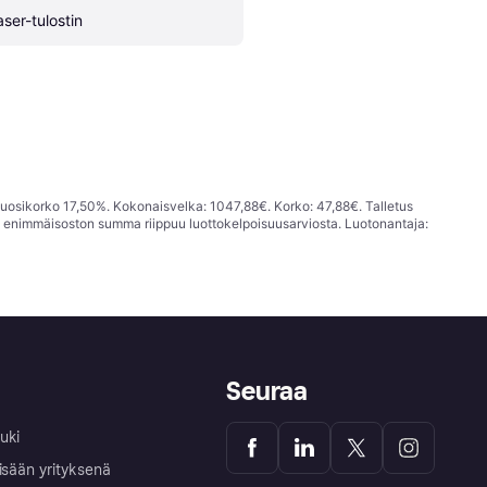
aser-tulostin
vuosikorko 17,50%. Kokonaisvelka: 1047,88€. Korko: 47,88€. Talletus
; enimmäisoston summa riippuu luottokelpoisuusarviosta. Luotonantaja:
Seuraa
uki
isään yrityksenä