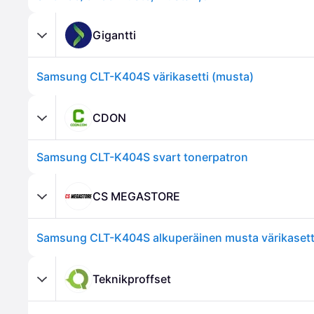
Gigantti
Samsung CLT-K404S värikasetti (musta)
CDON
Samsung CLT-K404S svart tonerpatron
CS MEGASTORE
Teknikproffset