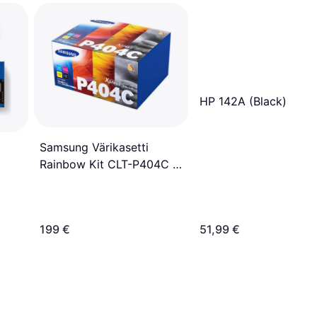
HP 142A (Black)
Samsung Värikasetti
Rainbow Kit CLT-P404C -
Musta/Syaani/Magenta/Keltainen
199 €
51,99 €