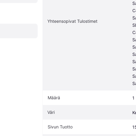
S
C
S
Yhteensopivat Tulostimet
S
C
S
S
S
S
S
S
S
Määrä
1
Väri
K
Sivun Tuotto
1