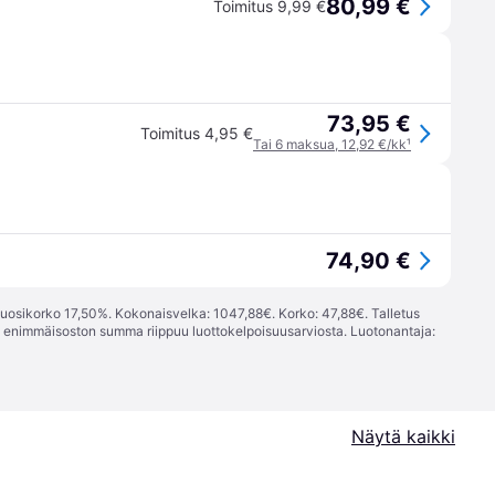
80,99 €
Toimitus 9,99 €
73,95 €
Toimitus 4,95 €
Tai 6 maksua, 12,92 €/kk
¹
74,90 €
vuosikorko 17,50%. Kokonaisvelka: 1047,88€. Korko: 47,88€. Talletus
; enimmäisoston summa riippuu luottokelpoisuusarviosta. Luotonantaja:
Näytä kaikki