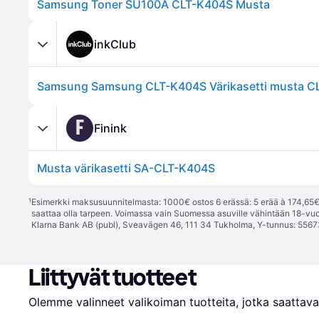
Samsung Toner SU100A CLT-K404S Musta
inkClub
F
Finink
Musta värikasetti SA-CLT-K404S
¹
Esimerkki maksusuunnitelmasta: 1000€ ostos 6 erässä: 5 erää à 174,65€ 
saattaa olla tarpeen. Voimassa vain Suomessa asuville vähintään 18-vuo
Klarna Bank AB (publ), Sveavägen 46, 111 34 Tukholma, Y-tunnus: 5567
Liittyvät tuotteet
Olemme valinneet valikoiman tuotteita, jotka saattavat