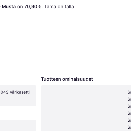
- Musta
 on 
70,90 €
. Tämä on tällä 
Tuotteen ominaisuudet
4S Värikasetti 
S
S
S
S
S
S