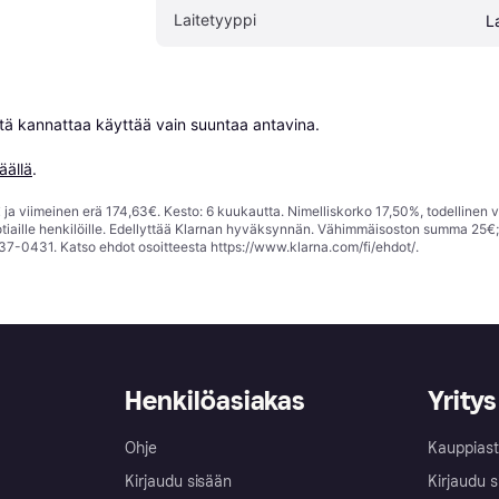
Laitetyyppi
L
niitä kannattaa käyttää vain suuntaa antavina.

äällä
.
ja viimeinen erä 174,63€. Kesto: 6 kuukautta. Nimelliskorko 17,50%, todellinen 
tiaille henkilöille. Edellyttää Klarnan hyväksynnän. Vähimmäisoston summa 25€
37-0431. Katso ehdot osoitteesta
https://www.klarna.com/fi/ehdot/
.
Henkilöasiakas
Yritys
Ohje
Kauppiast
Kirjaudu sisään
Kirjaudu s