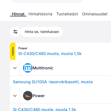
Hinnat
Hintahistoria
Tuotetiedot
Ominaisuudet
Hinta sis. toimituksen
Power
mainos
Sl-C430/C480 muste, musta 1,5k
Multitronic
Samsung SU100A -laservärikasetti, musta
Power
Sl-C430/C480 muste, musta 1,5k