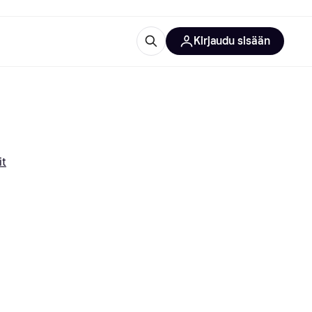
Kirjaudu sisään
totarvikkeet
rna?
it
 kategoriat