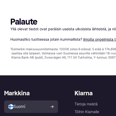
Palaute
Yllä olevat tiedot ovat peräisin useista ulkoisista lähteistä, ja 
Huomasitko tuotteessa jotain kummallista? 
ilmoita ongelmista t
¹
Esimerkki maksusuunnitelmasta: 1000€ ostos 6 erässä: 5 erää à 174,65€ 
saattaa olla tarpeen. Voimassa vain Suomessa asuville vähintään 18-vuo
Klarna Bank AB (publ), Sveavägen 46, 111 34 Tukholma, Y-tunnus: 5567
Markkina
Klarna
Tietoja meistä
Suomi
Töihin Klarnalle