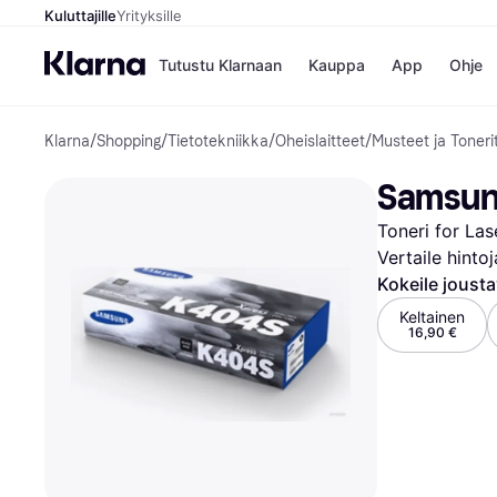
Kuluttajille
Yrityksille
Tutustu Klarnaan
Kauppa
App
Ohje
Klarna
/
Shopping
/
Tietotekniikka
/
Oheislaitteet
/
Musteet ja Toneri
Kaupat
Ma
Booking.
Mak
Samsung
Gigantti
Mak
H&M
Mak
Toneri for Lase
Peten Koi
kul
Wolt
Mak
Vertaile hinto
Rah
Kokeile joust
Mob
Keltainen
16,90 €
Kauppahakem