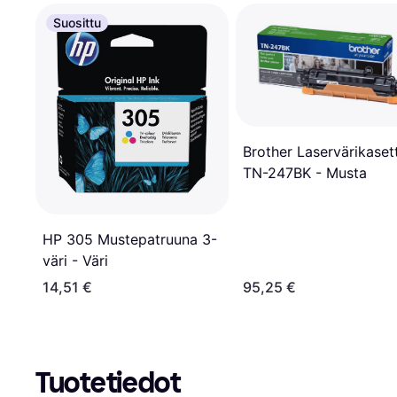
Suosittu
Brother Laservärikasett
TN-247BK - Musta
HP 305 Mustepatruuna 3-
väri - Väri
14,51 €
95,25 €
Tuotetiedot