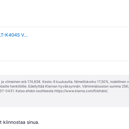
Samsung Samsung CLT-K404S Värikasetti musta CLT-K404S Vastaa: N/A
ja viimeinen erä 174,63€. Kesto: 6 kuukautta. Nimelliskorko 17,50%, todellinen 
tiaille henkilöille. Edellyttää Klarnan hyväksynnän. Vähimmäisoston summa 25€
37-0431. Katso ehdot osoitteesta
https://www.klarna.com/fi/ehdot/
.
 kiinnostaa sinua.