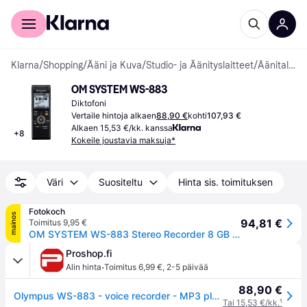
Kuluttajille
Yrityksille
Klarna
/
Shopping
/
Ääni ja Kuva
/
Studio- ja Äänityslaitteet
/
Äänitallentimet ja Kannettavat Musiikkitallentimet
OM SYSTEM WS-883
Diktofoni
Vertaile hintoja alkaen
88,90 €
kohti
107,93 €
Alkaen 15,53 €/kk. kanssa
+
8
Kokeile joustavia maksuja*
Väri
Suositeltu
Hinta sis. toimituksen
Fotokoch
mainos
94,81 €
Toimitus 9,95 €
OM SYSTEM WS-883 Stereo Recorder 8 GB Black
Proshop.fi
·
Alin hinta
Toimitus 6,99 €
,
2-5 päivää
88,90 €
Olympus WS-883 - voice recorder - MP3 player 8 GB
Tai 15,53 €/kk.
¹