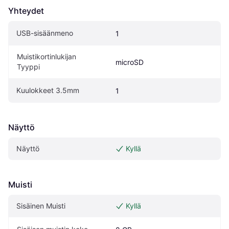
Yhteydet
USB-sisäänmeno
1
Muistikortinlukijan 
microSD
Tyyppi
Kuulokkeet 3.5mm
1
Näyttö
Näyttö
Kyllä
Muisti
Sisäinen Muisti
Kyllä