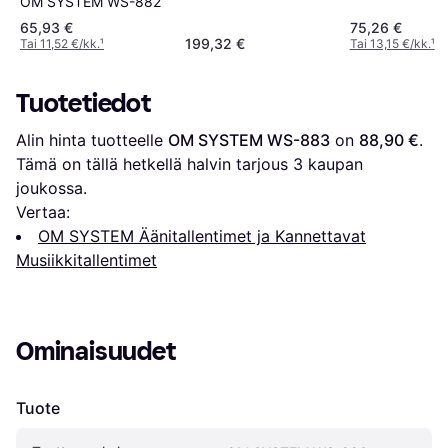
OM SYSTEM WS-882
65,93 €
75,26 €
199,32 €
Tai 11,52 €/kk.
¹
Tai 13,15 €/kk.
¹
Tuotetiedot
Alin hinta tuotteelle 
OM SYSTEM WS-883
 on 
88,90 €
. 
Tämä on tällä hetkellä halvin tarjous 
3
 kaupan 
joukossa.
Vertaa:
OM SYSTEM Äänitallentimet ja Kannettavat
Musiikkitallentimet
Ominaisuudet
Tuote