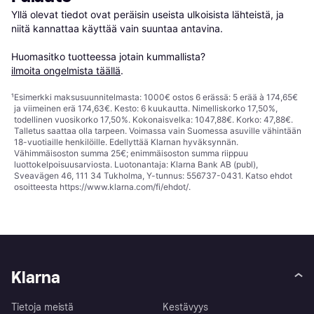
Yllä olevat tiedot ovat peräisin useista ulkoisista lähteistä, ja 
niitä kannattaa käyttää vain suuntaa antavina.

Huomasitko tuotteessa jotain kummallista? 
ilmoita ongelmista täällä
.
¹
Esimerkki maksusuunnitelmasta: 1000€ ostos 6 erässä: 5 erää à 174,65€
ja viimeinen erä 174,63€. Kesto: 6 kuukautta. Nimelliskorko 17,50%,
todellinen vuosikorko 17,50%. Kokonaisvelka: 1047,88€. Korko: 47,88€.
Talletus saattaa olla tarpeen. Voimassa vain Suomessa asuville vähintään
18-vuotiaille henkilöille. Edellyttää Klarnan hyväksynnän.
Vähimmäisoston summa 25€; enimmäisoston summa riippuu
luottokelpoisuusarviosta. Luotonantaja: Klarna Bank AB (publ),
Sveavägen 46, 111 34 Tukholma, Y-tunnus: 556737-0431. Katso ehdot
osoitteesta
https://www.klarna.com/fi/ehdot/
.
Klarna
Tietoja meistä
Kestävyys