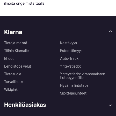
ilmoita ongelmista täällä
.
Klarna
Tietoja meistä
Kestävyys
Töihin Klarnalle
Esteettömyys
Ehdot
Auto-Track
Lehdistöpalvelut
Yhteystiedot
Tietosuoja
Yhteystiedot viranomaisten
tietopyynnöille
Turvallisuus
Hyvä hallintotapa
Wikipink
Sijoittajasuhteet
Henkilöasiakas
Ohje
Reklamaatiot