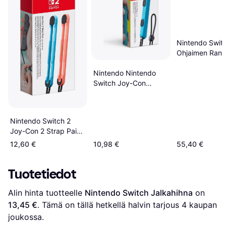
Nintendo Swit
Ohjaimen Ran
Nintendo Nintendo
Switch Joy-Con
Controller Strap -
Neon Blue
Nintendo Switch 2
Joy-Con 2 Strap Pair -
Light Blue/Light Red
12,60 €
10,98 €
55,40 €
Tuotetiedot
Alin hinta tuotteelle 
Nintendo Switch Jalkahihna
 on 
13,45 €
. Tämä on tällä hetkellä halvin tarjous 
4
 kaupan 
joukossa.