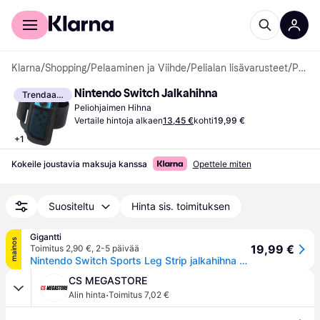
Kuluttajille
Yrityksille
Klarna
/
Shopping
/
Pelaaminen ja Viihde
/
Pelialan lisävarusteet
/
Peliohjaimen Hihnat
Nintendo Switch Jalkahihna
Trendaava
Peliohjaimen Hihna
Vertaile hintoja alkaen
13,45 €
kohti
19,99 €
+
1
Kokeile joustavia maksuja kanssa
Opettele miten
Suositeltu
Hinta sis. toimituksen
Gigantti
mainos
19,99 €
Toimitus 2,90 €
,
2-5 päivää
Nintendo Switch Sports Leg Strip jalkahihna ohjaimelle
CS MEGASTORE
·
Alin hinta
Toimitus 7,02 €