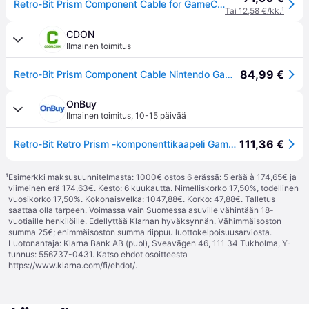
Retro-Bit Prism Component Cable for GameCube - Wired - Nintendo GameCube
Tai 12,58 €/kk.
¹
CDON
Ilmainen toimitus
84,99 €
Retro-Bit Prism Component Cable Nintendo Gamecube
OnBuy
Ilmainen toimitus
,
10-15 päivää
111,36 €
Retro-Bit Retro Prism -komponenttikaapeli Gamecubelle
¹
Esimerkki maksusuunnitelmasta: 1000€ ostos 6 erässä: 5 erää à 174,65€ ja
viimeinen erä 174,63€. Kesto: 6 kuukautta. Nimelliskorko 17,50%, todellinen
vuosikorko 17,50%. Kokonaisvelka: 1047,88€. Korko: 47,88€. Talletus
saattaa olla tarpeen. Voimassa vain Suomessa asuville vähintään 18-
vuotiaille henkilöille. Edellyttää Klarnan hyväksynnän. Vähimmäisoston
summa 25€; enimmäisoston summa riippuu luottokelpoisuusarviosta.
Luotonantaja: Klarna Bank AB (publ), Sveavägen 46, 111 34 Tukholma, Y-
tunnus: 556737-0431. Katso ehdot osoitteesta
https://www.klarna.com/fi/ehdot/
.