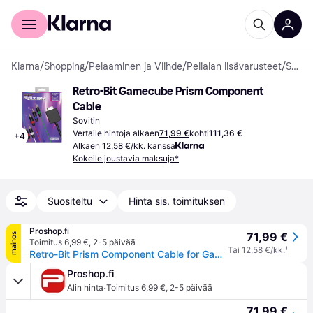
Kuluttajille
Yrityksille
Klarna
/
Shopping
/
Pelaaminen ja Viihde
/
Pelialan lisävarusteet
/
Sovittimet
Retro-Bit Gamecube Prism Component 
Cable
Sovitin
Vertaile hintoja alkaen
71,99 €
kohti
111,36 €
+
4
Alkaen 12,58 €/kk. kanssa
Kokeile joustavia maksuja*
Suositeltu
Hinta sis. toimituksen
Proshop.fi
71,99 €
mainos
Toimitus 6,99 €
,
2-5 päivää
Tai 12,58 €/kk.
¹
Retro-Bit Prism Component Cable for GameCube - Wired - Nintendo GameCube
Proshop.fi
·
Alin hinta
Toimitus 6,99 €
,
2-5 päivää
71,99 €