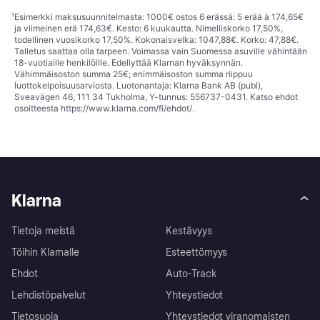
¹
Esimerkki maksusuunnitelmasta: 1000€ ostos 6 erässä: 5 erää à 174,65€
ja viimeinen erä 174,63€. Kesto: 6 kuukautta. Nimelliskorko 17,50%,
todellinen vuosikorko 17,50%. Kokonaisvelka: 1047,88€. Korko: 47,88€.
Talletus saattaa olla tarpeen. Voimassa vain Suomessa asuville vähintään
18-vuotiaille henkilöille. Edellyttää Klarnan hyväksynnän.
Vähimmäisoston summa 25€; enimmäisoston summa riippuu
luottokelpoisuusarviosta. Luotonantaja: Klarna Bank AB (publ),
Sveavägen 46, 111 34 Tukholma, Y-tunnus: 556737-0431. Katso ehdot
osoitteesta
https://www.klarna.com/fi/ehdot/
.
Klarna
Tietoja meistä
Kestävyys
Töihin Klarnalle
Esteettömyys
Ehdot
Auto-Track
Lehdistöpalvelut
Yhteystiedot
Tietosuoja
Yhteystiedot viranomaisten