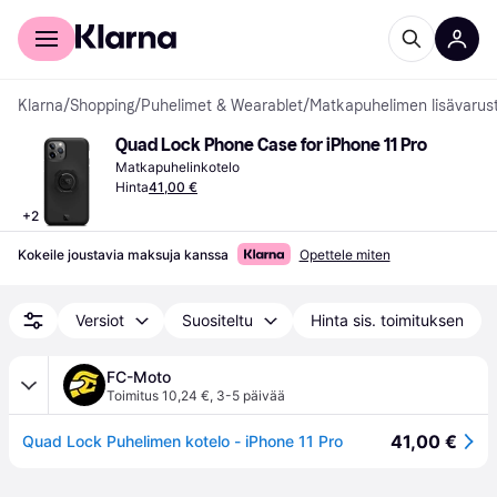
Kuluttajille
Yrityksille
Klarna
/
Shopping
/
Puhelimet & Wearablet
/
Matkapuhelimen lisävarus
Quad Lock Phone Case for iPhone 11 Pro
Matkapuhelinkotelo
Hinta
41,00 €
+
2
Kokeile joustavia maksuja kanssa
Opettele miten
Versiot
Suositeltu
Hinta sis. toimituksen
FC-Moto
Toimitus 10,24 €
,
3-5 päivää
41,00 €
Quad Lock Puhelimen kotelo - iPhone 11 Pro