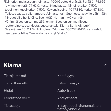
¹
Esimerkki maksusuunnitelmasta: 1000€ ostos 6 erässä: 5 erää à 174,65€
ja viimeinen erä 174,63€. Kesto: 6 kuukautta. Nimelliskorko 17,50%,
todellinen vuosikorko 17,50%. Kokonaisvelka: 1047,88€. Korko: 47,88€.
Talletus saattaa olla tarpeen. Voimassa vain Suomessa asuville vähintään
18-vuotiaille henkilöille. Edellyttää Klarnan hyväksynnän.
Vähimmäisoston summa 25€; enimmäisoston summa riippuu
luottokelpoisuusarviosta. Luotonantaja: Klarna Bank AB (publ),
Sveavägen 46, 111 34 Tukholma, Y-tunnus: 556737-0431. Katso ehdot
osoitteesta
https://www.klarna.com/fi/ehdot/
.
Klarna
Tietoja meistä
Kestävyys
Töihin Klarnalle
Esteettömyys
Ehdot
Auto-Track
Lehdistöpalvelut
Yhteystiedot
Tietosuoja
Yhteystiedot viranomaisten
tietopyynnöille