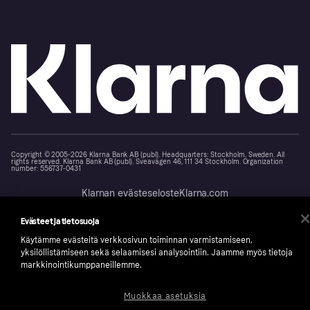
Copyright © 2005-2026 Klarna Bank AB (publ). Headquarters: Stockholm, Sweden. All
rights reserved. Klarna Bank AB (publ). Sveavägen 46, 111 34 Stockholm. Organization
number: 556737-0431
Klarnan evästeseloste
Klarna.com
Evästeet ja tietosuoja
Käytämme evästeitä verkkosivun toiminnan varmistamiseen,
yksilöllistämiseen sekä selaamisesi analysointiin. Jaamme myös tietoja
markkinointikumppaneillemme.
Muokkaa asetuksia