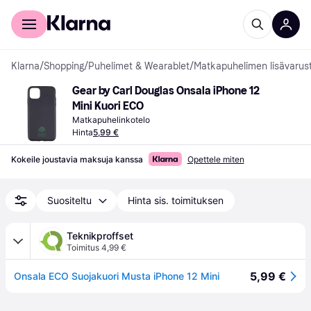
Kuluttajille
Yrityksille
Klarna
/
Shopping
/
Puhelimet & Wearablet
/
Matkapuhelimen lisävarus
Gear by Carl Douglas Onsala iPhone 12 
Mini Kuori ECO
Matkapuhelinkotelo
Hinta
5,99 €
Kokeile joustavia maksuja kanssa
Opettele miten
Suositeltu
Hinta sis. toimituksen
Teknikproffset
Toimitus 4,99 €
5,99 €
Onsala ECO Suojakuori Musta iPhone 12 Mini