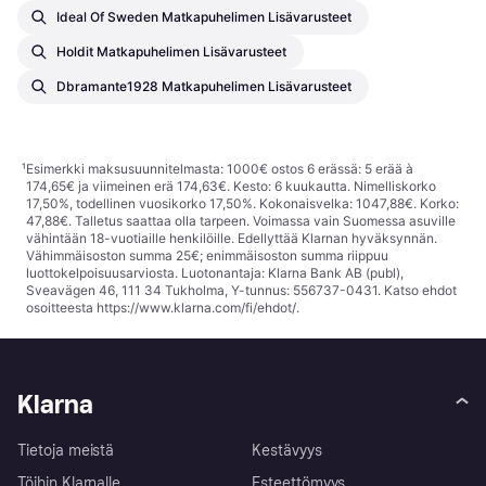
Ideal Of Sweden Matkapuhelimen Lisävarusteet
Holdit Matkapuhelimen Lisävarusteet
Dbramante1928 Matkapuhelimen Lisävarusteet
¹
Esimerkki maksusuunnitelmasta: 1000€ ostos 6 erässä: 5 erää à
174,65€ ja viimeinen erä 174,63€. Kesto: 6 kuukautta. Nimelliskorko
17,50%, todellinen vuosikorko 17,50%. Kokonaisvelka: 1047,88€. Korko:
47,88€. Talletus saattaa olla tarpeen. Voimassa vain Suomessa asuville
vähintään 18-vuotiaille henkilöille. Edellyttää Klarnan hyväksynnän.
Vähimmäisoston summa 25€; enimmäisoston summa riippuu
luottokelpoisuusarviosta. Luotonantaja: Klarna Bank AB (publ),
Sveavägen 46, 111 34 Tukholma, Y-tunnus: 556737-0431. Katso ehdot
osoitteesta
https://www.klarna.com/fi/ehdot/
.
Klarna
Tietoja meistä
Kestävyys
Töihin Klarnalle
Esteettömyys