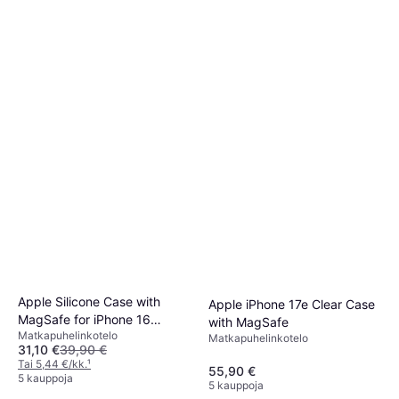
Apple Silicone Case with
Apple iPhone 17e Clear Case
MagSafe for iPhone 16
with MagSafe
Matkapuhelinkotelo
Ultramarine
Matkapuhelinkotelo
31,10 €
39,90 €
Tai 5,44 €/kk.
¹
55,90 €
5 kauppoja
5 kauppoja