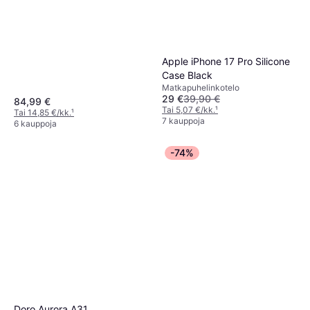
Apple iPhone 17 Pro Silicone
Case Black
Matkapuhelinkotelo
29 €
39,90 €
84,99 €
Tai 5,07 €/kk.
¹
Tai 14,85 €/kk.
¹
7 kauppoja
6 kauppoja
-74%
Doro Aurora A31