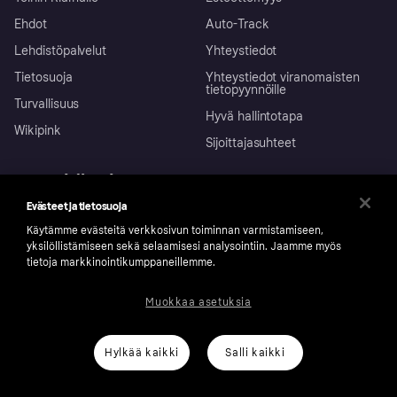
Ehdot
Auto-Track
Lehdistöpalvelut
Yhteystiedot
Tietosuoja
Yhteystiedot viranomaisten
tietopyynnöille
Turvallisuus
Hyvä hallintotapa
Wikipink
Sijoittajasuhteet
Henkilöasiakas
Evästeet ja tietosuoja
Ohje
Reklamaatiot
Yritys
Käytämme evästeitä verkkosivun toiminnan varmistamiseen,
Kirjaudu sisään
Shoppaile turvallisesti Klarnalla
yksilöllistämiseen sekä selaamisesi analysointiin. Jaamme myös
tietoja markkinointikumppaneillemme.
Kauppiastuki
Kehittäjät
Klarna app
Yksityisyysasetukset
Kirjaudu sisään yrityksenä
Operatiivinen tila
Markkina
Tutustu kauppoihin
Peruutusoikeutesi
Muokkaa asetuksia
Myy Klarnalla
Kumppanit ja integraatiot
Ostajan turva
Suomi
Hylkää kaikki
Salli kaikki