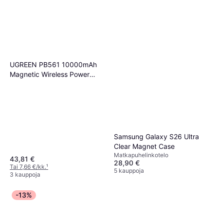
UGREEN PB561 10000mAh
Magnetic Wireless Power
Bank
Samsung Galaxy S26 Ultra
Clear Magnet Case
Matkapuhelinkotelo
43,81 €
28,90 €
Tai 7,66 €/kk.
¹
5 kauppoja
3 kauppoja
-13%