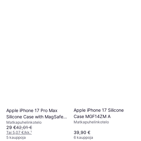
Apple iPhone 17 Silicone
Apple iPhone 17 Pro Max
Case MGF14ZM A
Silicone Case with MagSafe
Matkapuhelinkotelo
Matkapuhelinkotelo
Black
29 €
42,01 €
39,90 €
Tai 5,07 €/kk.
¹
5 kauppoja
6 kauppoja