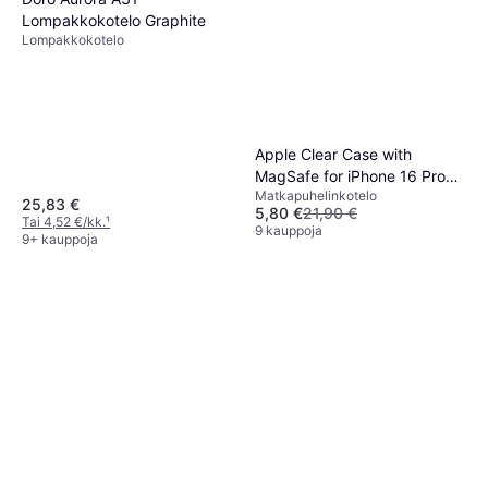
Lompakkokotelo Graphite
Lompakkokotelo
Apple Clear Case with
MagSafe for iPhone 16 Pro
Matkapuhelinkotelo
Max
25,83 €
5,80 €
21,90 €
Tai 4,52 €/kk.
¹
9 kauppoja
9+ kauppoja