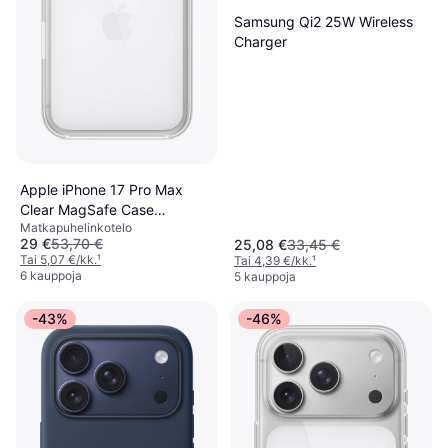
Samsung Qi2 25W Wireless
Charger
Apple iPhone 17 Pro Max
Clear MagSafe Case
Matkapuhelinkotelo
MGFW4ZM A
29 €
53,70 €
25,08 €
33,45 €
Tai 5,07 €/kk.
¹
Tai 4,39 €/kk.
¹
6 kauppoja
5 kauppoja
-43%
-46%