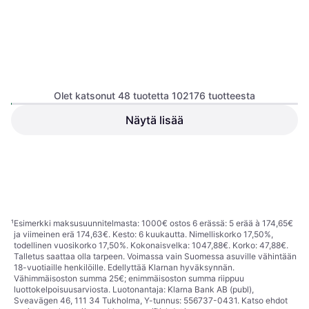
Olet katsonut 48 tuotetta 102176 tuotteesta
Näytä lisää
Ideal of Sweden MagSafe
Apple iPhone 17 Silicone
iPhone Suojakuori Pinkki
Case Light Moss
Matkapuhelinkotelo
Matkapuhelinkotelo
29,99 €
51,66 €
Tai 5,24 €/kk.
¹
Tai 9,03 €/kk.
¹
3 kauppoja
3 kauppoja
1
2
3
...
783
...
1563
¹
Esimerkki maksusuunnitelmasta: 1000€ ostos 6 erässä: 5 erää à 174,65€
ja viimeinen erä 174,63€. Kesto: 6 kuukautta. Nimelliskorko 17,50%,
todellinen vuosikorko 17,50%. Kokonaisvelka: 1047,88€. Korko: 47,88€.
Talletus saattaa olla tarpeen. Voimassa vain Suomessa asuville vähintään
18-vuotiaille henkilöille. Edellyttää Klarnan hyväksynnän.
Vähimmäisoston summa 25€; enimmäisoston summa riippuu
luottokelpoisuusarviosta. Luotonantaja: Klarna Bank AB (publ),
Sveavägen 46, 111 34 Tukholma, Y-tunnus: 556737-0431. Katso ehdot