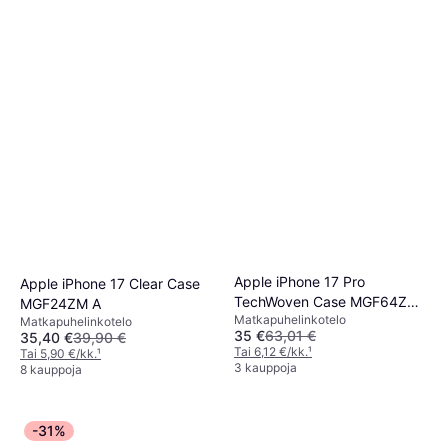
Apple iPhone 17 Pro
Apple iPhone 17 Clear Case
TechWoven Case MGF64ZM
MGF24ZM A
Matkapuhelinkotelo
A
Matkapuhelinkotelo
35 €
63,01 €
35,40 €
39,90 €
Tai 6,12 €/kk.
¹
Tai 5,90 €/kk.
¹
3 kauppoja
8 kauppoja
-31%