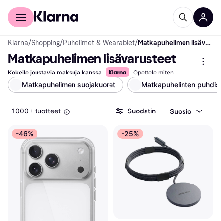
Kuluttajille
Yrityksille
Klarna
/
Shopping
/
Puhelimet & Wearablet
/
Matkapuhelimen lisävarusteet
Matkapuhelimen lisävarusteet
Kokeile joustavia maksuja kanssa
Opettele miten
Matkapuhelimen suojakuoret
Matkapuhelinten puhdis
1000+ tuotteet
Suodatin
Suosio
-46%
-25%