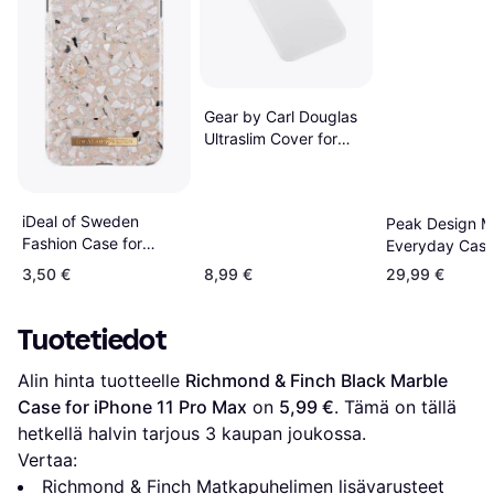
Gear by Carl Douglas
Ultraslim Cover for
iPhone 11 Pro Max
iDeal of Sweden
Peak Design M
Fashion Case for
Everyday Cas
iPhone 11 Pro Max
Charcoal iPhon
3,50 €
8,99 €
29,99 €
Pro Max
Tuotetiedot
Alin hinta tuotteelle 
Richmond & Finch Black Marble 
Case for iPhone 11 Pro Max
 on 
5,99 €
. Tämä on tällä 
hetkellä halvin tarjous 
3
 kaupan joukossa.
Vertaa:
Richmond & Finch Matkapuhelimen lisävarusteet