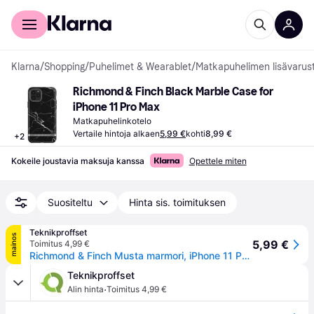
Kuluttajille
Yrityksille
Klarna
/
Shopping
/
Puhelimet & Wearablet
/
Matkapuhelimen lisävarus
Richmond & Finch Black Marble Case for 
iPhone 11 Pro Max
Matkapuhelinkotelo
Vertaile hintoja alkaen
5,99 €
kohti
8,99 €
+
2
Kokeile joustavia maksuja kanssa
Opettele miten
Suositeltu
Hinta sis. toimituksen
Teknikproffset
mainos
5,99 €
Toimitus 4,99 €
Richmond & Finch Musta marmori, iPhone 11 Pro Max, hopea yksityiskohdat
Teknikproffset
·
Alin hinta
Toimitus 4,99 €