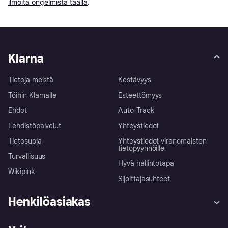
ilmoita ongelmista täällä
.
Klarna
Tietoja meistä
Kestävyys
Töihin Klarnalle
Esteettömyys
Ehdot
Auto-Track
Lehdistöpalvelut
Yhteystiedot
Tietosuoja
Yhteystiedot viranomaisten
tietopyynnöille
Turvallisuus
Hyvä hallintotapa
Wikipink
Sijoittajasuhteet
Henkilöasiakas
Ohje
Reklamaatiot