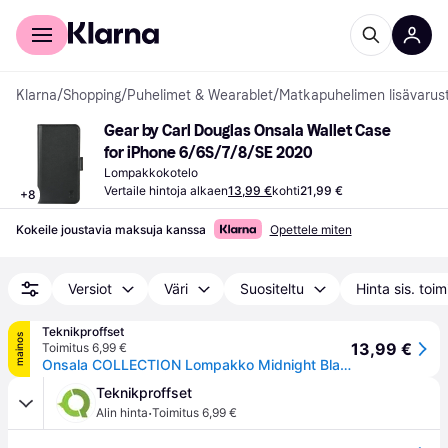
Kuluttajille
Yrityksille
Klarna
/
Shopping
/
Puhelimet & Wearablet
/
Matkapuhelimen lisävarus
Gear by Carl Douglas Onsala Wallet Case 
for iPhone 6/6S/7/8/SE 2020
Lompakkokotelo
Vertaile hintoja alkaen
13,99 €
kohti
21,99 €
+
8
Kokeile joustavia maksuja kanssa
Opettele miten
Versiot
Väri
Suositeltu
Hinta sis. toi
Teknikproffset
mainos
13,99 €
Toimitus 6,99 €
Onsala COLLECTION Lompakko Midnight Black iPhone 6/7/8/SE
Teknikproffset
·
Alin hinta
Toimitus 6,99 €