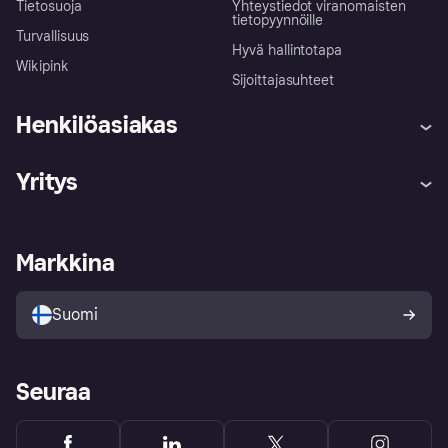
Tietosuoja
Yhteystiedot viranomaisten
tietopyynnöille
Turvallisuus
Hyvä hallintotapa
Wikipink
Sijoittajasuhteet
Henkilöasiakas
Ohje
Reklamaatiot
Yritys
Kirjaudu sisään
Shoppaile turvallisesti Klarnalla
Kauppiastuki
Kehittäjät
Klarna app
Yksityisyysasetukset
Kirjaudu sisään yrityksenä
Operatiivinen tila
Markkina
Tutustu kauppoihin
Peruutusoikeutesi
Myy Klarnalla
Kumppanit ja integraatiot
Ostajan turva
Suomi
Seuraa