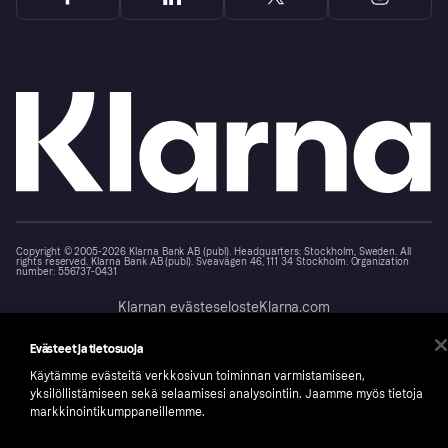
Copyright © 2005-2026 Klarna Bank AB (publ). Headquarters: Stockholm, Sweden. All
rights reserved. Klarna Bank AB (publ). Sveavägen 46, 111 34 Stockholm. Organization
number: 556737-0431
Klarnan evästeseloste
Klarna.com
Evästeet ja tietosuoja
Käytämme evästeitä verkkosivun toiminnan varmistamiseen,
yksilöllistämiseen sekä selaamisesi analysointiin. Jaamme myös tietoja
markkinointikumppaneillemme.