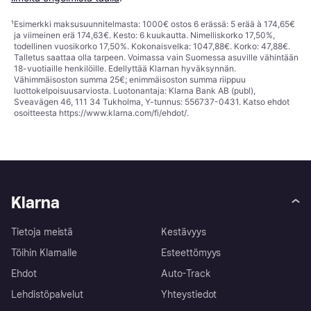
¹
Esimerkki maksusuunnitelmasta: 1000€ ostos 6 erässä: 5 erää à 174,65€
ja viimeinen erä 174,63€. Kesto: 6 kuukautta. Nimelliskorko 17,50%,
todellinen vuosikorko 17,50%. Kokonaisvelka: 1047,88€. Korko: 47,88€.
Talletus saattaa olla tarpeen. Voimassa vain Suomessa asuville vähintään
18-vuotiaille henkilöille. Edellyttää Klarnan hyväksynnän.
Vähimmäisoston summa 25€; enimmäisoston summa riippuu
luottokelpoisuusarviosta. Luotonantaja: Klarna Bank AB (publ),
Sveavägen 46, 111 34 Tukholma, Y-tunnus: 556737-0431. Katso ehdot
osoitteesta
https://www.klarna.com/fi/ehdot/
.
Klarna
Tietoja meistä
Kestävyys
Töihin Klarnalle
Esteettömyys
Ehdot
Auto-Track
Lehdistöpalvelut
Yhteystiedot