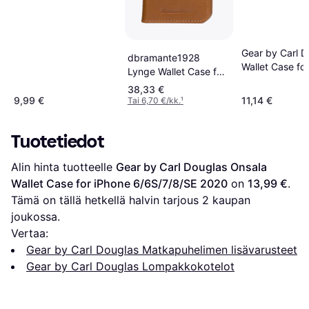
Gear by Carl D
dbramante1928
Wallet Case fo
Lynge Wallet Case for
6/7/8/SE 2020
iPhone 6/6S/7/8/SE
38,33 €
2022
9,99 €
11,14 €
Tai 6,70 €/kk.
¹
Tuotetiedot
Alin hinta tuotteelle 
Gear by Carl Douglas Onsala 
Wallet Case for iPhone 6/6S/7/8/SE 2020
 on 
13,99 €
. 
Tämä on tällä hetkellä halvin tarjous 
2
 kaupan 
joukossa.
Vertaa:
Gear by Carl Douglas Matkapuhelimen lisävarusteet
Gear by Carl Douglas Lompakkokotelot