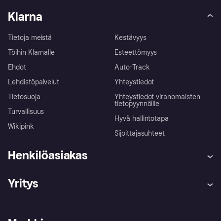
Klarna
Tietoja meistä
Kestävyys
Töihin Klarnalle
Esteettömyys
Ehdot
Auto-Track
Lehdistöpalvelut
Yhteystiedot
Tietosuoja
Yhteystiedot viranomaisten
tietopyynnöille
Turvallisuus
Hyvä hallintotapa
Wikipink
Sijoittajasuhteet
Henkilöasiakas
Ohje
Reklamaatiot
Yritys
Kirjaudu sisään
Shoppaile turvallisesti Klarnalla
Kauppiastuki
Kehittäjät
Klarna app
Yksityisyysasetukset
Kirjaudu sisään yrityksenä
Operatiivinen tila
Tutustu kauppoihin
Peruutusoikeutesi