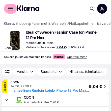
Kuluttajille
Yrityksille
Klarna
/
Shopping
/
Puhelimet & Wearablet
/
Matkapuhelimen lisävarus
Ideal of Sweden Fashion Case for iPhone 
12 Pro Max
Matkapuhelinkotelo
Vertaile hintoja alkaen
9,04 €
kohti
34,99 €
+
38
Kokeile joustavia maksuja kanssa
Opettele miten
Versiot
Suositeltu
Hinta sis. toimituksen
CDON
mainos
9,04 €
Toimitus 2,90 €
Ihanteellinen Ruotsin kotelo iPhone 12 Pro Max Carrara Gold Marble
CDON
·
Alin hinta
Toimitus 2,90 €