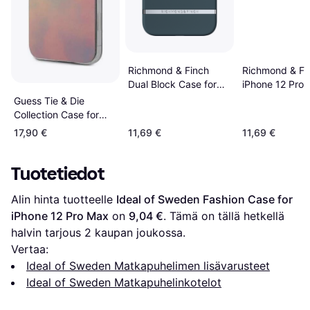
Richmond & Fi
Richmond & Finch
iPhone 12 Pro
Dual Block Case for
Suojakuori Pun
iPhone 12 Pro Max
Guess Tie & Die
Hibis
Collection Case for
iPhone 12 Pro Max
17,90 €
11,69 €
11,69 €
Tuotetiedot
Alin hinta tuotteelle 
Ideal of Sweden Fashion Case for 
iPhone 12 Pro Max
 on 
9,04 €
. Tämä on tällä hetkellä 
halvin tarjous 
2
 kaupan joukossa.
Vertaa:
Ideal of Sweden Matkapuhelimen lisävarusteet
Ideal of Sweden Matkapuhelinkotelot