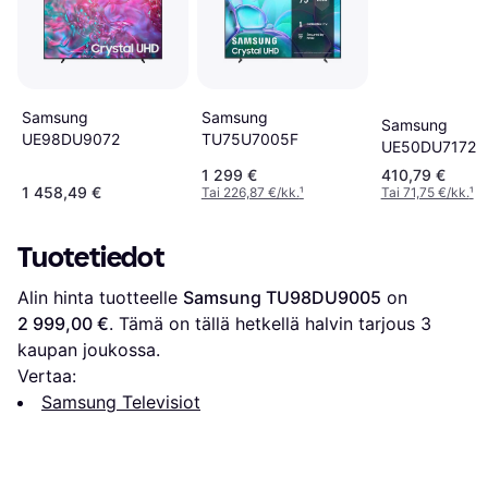
Samsung
Samsung
Samsung
UE98DU9072
TU75U7005F
UE50DU7172
1 299 €
410,79 €
1 458,49 €
Tai 226,87 €/kk.
¹
Tai 71,75 €/kk.
¹
Tuotetiedot
Alin hinta tuotteelle 
Samsung TU98DU9005
 on 
2 999,00 €
. Tämä on tällä hetkellä halvin tarjous 
3
kaupan joukossa.
Vertaa:
Samsung Televisiot