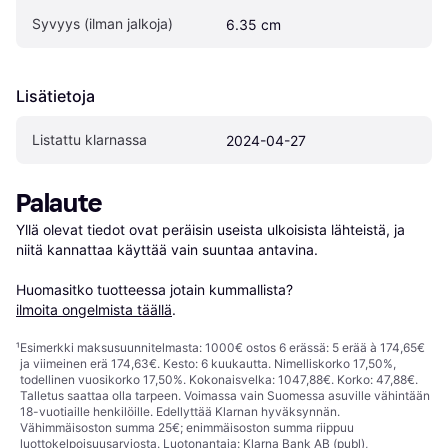
Syvyys (ilman jalkoja)
6.35 cm
Lisätietoja
Listattu klarnassa
2024-04-27
Palaute
Yllä olevat tiedot ovat peräisin useista ulkoisista lähteistä, ja 
niitä kannattaa käyttää vain suuntaa antavina.

Huomasitko tuotteessa jotain kummallista? 
ilmoita ongelmista täällä
.
¹
Esimerkki maksusuunnitelmasta: 1000€ ostos 6 erässä: 5 erää à 174,65€
ja viimeinen erä 174,63€. Kesto: 6 kuukautta. Nimelliskorko 17,50%,
todellinen vuosikorko 17,50%. Kokonaisvelka: 1047,88€. Korko: 47,88€.
Talletus saattaa olla tarpeen. Voimassa vain Suomessa asuville vähintään
18-vuotiaille henkilöille. Edellyttää Klarnan hyväksynnän.
Vähimmäisoston summa 25€; enimmäisoston summa riippuu
luottokelpoisuusarviosta. Luotonantaja: Klarna Bank AB (publ),