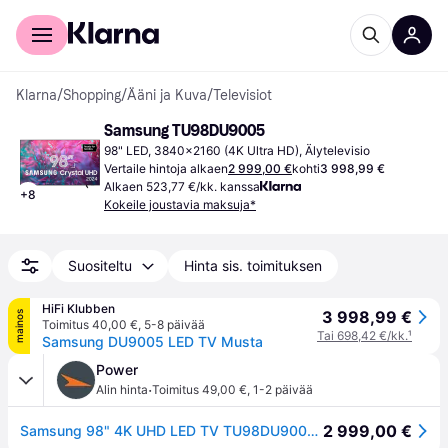
Kuluttajille
Yrityksille
Klarna
/
Shopping
/
Ääni ja Kuva
/
Televisiot
Samsung TU98DU9005
98" LED, 3840x2160 (4K Ultra HD), Älytelevisio
Vertaile hintoja alkaen
2 999,00 €
kohti
3 998,99 €
Alkaen 523,77 €/kk. kanssa
+
8
Kokeile joustavia maksuja*
Suositeltu
Hinta sis. toimituksen
HiFi Klubben
3 998,99 €
mainos
Toimitus 40,00 €
,
5-8 päivää
Tai 698,42 €/kk.
¹
Samsung DU9005 LED TV Musta
Power
·
Alin hinta
Toimitus 49,00 €
,
1-2 päivää
2 999,00 €
Samsung 98" 4K UHD LED TV TU98DU9005KXXC