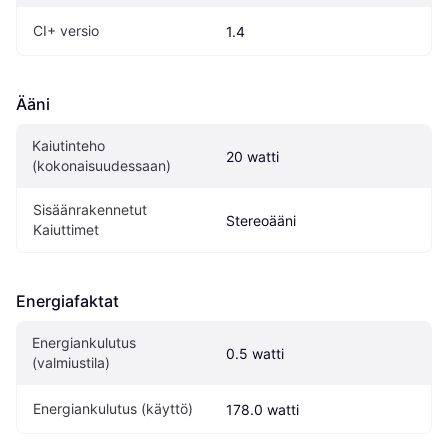
CI+ versio
1.4
Ääni
Kaiutinteho 
20 watti
(kokonaisuudessaan)
Sisäänrakennetut 
Stereoääni
Kaiuttimet
Energiafaktat
Energiankulutus 
0.5 watti
(valmiustila)
Energiankulutus (käyttö)
178.0 watti