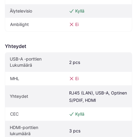
Älytelevisio
Kyllä
Ambilight
Ei
Yhteydet
USB-A -porttien 
2 pcs
Lukumäärä
MHL
Ei
RJ45 (LAN), USB-A, Optinen 
Yhteydet
S/PDIF, HDMI
CEC
Kyllä
HDMI-porttien 
3 pcs
lukumäärä