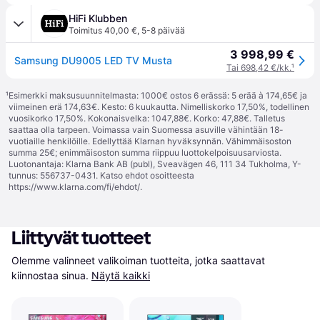
HiFi Klubben
Toimitus 40,00 €
,
5-8 päivää
3 998,99 €
Samsung DU9005 LED TV Musta
Tai 698,42 €/kk.
¹
¹
Esimerkki maksusuunnitelmasta: 1000€ ostos 6 erässä: 5 erää à 174,65€ ja
viimeinen erä 174,63€. Kesto: 6 kuukautta. Nimelliskorko 17,50%, todellinen
vuosikorko 17,50%. Kokonaisvelka: 1047,88€. Korko: 47,88€. Talletus
saattaa olla tarpeen. Voimassa vain Suomessa asuville vähintään 18-
vuotiaille henkilöille. Edellyttää Klarnan hyväksynnän. Vähimmäisoston
summa 25€; enimmäisoston summa riippuu luottokelpoisuusarviosta.
Luotonantaja: Klarna Bank AB (publ), Sveavägen 46, 111 34 Tukholma, Y-
tunnus: 556737-0431. Katso ehdot osoitteesta
https://www.klarna.com/fi/ehdot/
.
Liittyvät tuotteet
Olemme valinneet valikoiman tuotteita, jotka saattavat 
kiinnostaa sinua.
Näytä kaikki