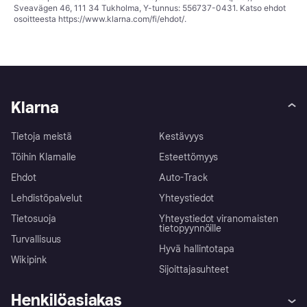
Sveavägen 46, 111 34 Tukholma, Y-tunnus: 556737-0431. Katso ehdot
osoitteesta
https://www.klarna.com/fi/ehdot/
.
Klarna
Tietoja meistä
Kestävyys
Töihin Klarnalle
Esteettömyys
Ehdot
Auto-Track
Lehdistöpalvelut
Yhteystiedot
Tietosuoja
Yhteystiedot viranomaisten
tietopyynnöille
Turvallisuus
Hyvä hallintotapa
Wikipink
Sijoittajasuhteet
Henkilöasiakas