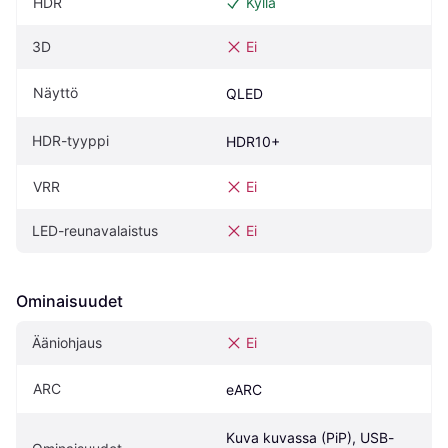
HDR
Kyllä
3D
Ei
Näyttö
QLED
HDR-tyyppi
HDR10+
VRR
Ei
LED-reunavalaistus
Ei
Ominaisuudet
Ääniohjaus
Ei
ARC
eARC
Kuva kuvassa (PiP), USB-