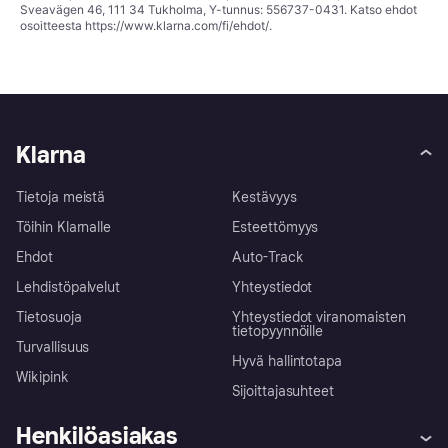
Sveavägen 46, 111 34 Tukholma, Y-tunnus: 556737-0431. Katso ehdot
osoitteesta
https://www.klarna.com/fi/ehdot/
.
Klarna
Tietoja meistä
Kestävyys
Töihin Klarnalle
Esteettömyys
Ehdot
Auto-Track
Lehdistöpalvelut
Yhteystiedot
Tietosuoja
Yhteystiedot viranomaisten
tietopyynnöille
Turvallisuus
Hyvä hallintotapa
Wikipink
Sijoittajasuhteet
Henkilöasiakas