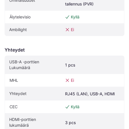
Ominaisuudet
tallennus (PVR)
Älytelevisio
Kyllä
Ambilight
Ei
Yhteydet
USB-A -porttien 
1 pcs
Lukumäärä
MHL
Ei
Yhteydet
RJ45 (LAN), USB-A, HDMI
CEC
Kyllä
HDMI-porttien 
3 pcs
lukumäärä