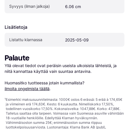
Syvyys (ilman jalkoja)
6.06 cm
Lisätietoja
Listattu klarnassa
2025-05-09
Palaute
Yllä olevat tiedot ovat peräisin useista ulkoisista lähteistä, ja 
niitä kannattaa käyttää vain suuntaa antavina.

Huomasitko tuotteessa jotain kummallista? 
ilmoita ongelmista täällä
.
¹
Esimerkki maksusuunnitelmasta: 1000€ ostos 6 erässä: 5 erää à 174,65€
ja viimeinen erä 174,63€. Kesto: 6 kuukautta. Nimelliskorko 17,50%,
todellinen vuosikorko 17,50%. Kokonaisvelka: 1047,88€. Korko: 47,88€.
Talletus saattaa olla tarpeen. Voimassa vain Suomessa asuville vähintään
18-vuotiaille henkilöille. Edellyttää Klarnan hyväksynnän.
Vähimmäisoston summa 25€; enimmäisoston summa riippuu
luottokelpoisuusarviosta. Luotonantaja: Klarna Bank AB (publ),