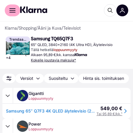
Kuluttajille
Yrityksille
Klarna
/
Shopping
/
Ääni ja Kuva
/
Televisiot
Samsung TQ65Q7F3
Trendaava
65" QLED, 3840x2160 (4K Ultra HD), Älytelevisio
Tällä hetkellä
loppuunmyyty
Alkaen 95,89 €/kk. kanssa
+
4
Kokeile joustavia maksuja*
Versiot
Suositeltu
Hinta sis. toimituksen
Gigantti
Loppuunmyyty
549,00 €
Samsung 65” Q7F3 4K QLED älytelevisio (2025)
Tai 95,89 €/kk.
¹
Power
Loppuunmyyty