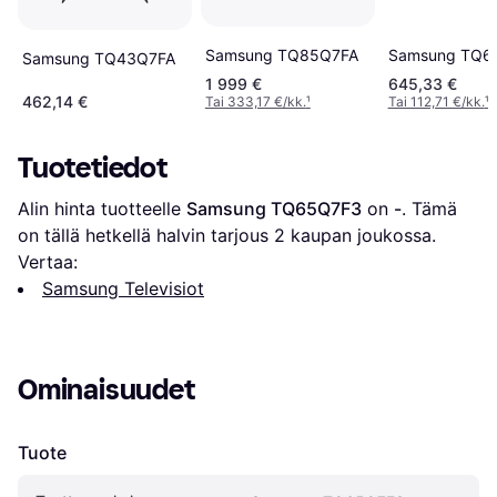
Samsung TQ85Q7FA
Samsung TQ6
Samsung TQ43Q7FA
1 999 €
645,33 €
462,14 €
Tai 333,17 €/kk.
¹
Tai 112,71 €/kk.
¹
Tuotetiedot
Alin hinta tuotteelle 
Samsung TQ65Q7F3
 on 
-
. Tämä 
on tällä hetkellä halvin tarjous 
2
 kaupan joukossa.
Vertaa:
Samsung Televisiot
Ominaisuudet
Tuote