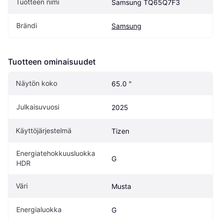
Tuotteen nimi
Samsung TQ65Q7F3
Brändi
Samsung
Tuotteen ominaisuudet
Näytön koko
65.0 "
Julkaisuvuosi
2025
Käyttöjärjestelmä
Tizen
Energiatehokkuusluokka 
G
HDR
Väri
Musta
Energialuokka
G