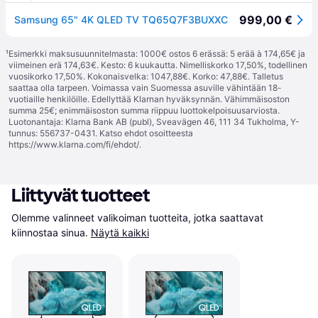
999,00 €
Samsung 65" 4K QLED TV TQ65Q7F3BUXXC
¹
Esimerkki maksusuunnitelmasta: 1000€ ostos 6 erässä: 5 erää à 174,65€ ja
viimeinen erä 174,63€. Kesto: 6 kuukautta. Nimelliskorko 17,50%, todellinen
vuosikorko 17,50%. Kokonaisvelka: 1047,88€. Korko: 47,88€. Talletus
saattaa olla tarpeen. Voimassa vain Suomessa asuville vähintään 18-
vuotiaille henkilöille. Edellyttää Klarnan hyväksynnän. Vähimmäisoston
summa 25€; enimmäisoston summa riippuu luottokelpoisuusarviosta.
Luotonantaja: Klarna Bank AB (publ), Sveavägen 46, 111 34 Tukholma, Y-
tunnus: 556737-0431. Katso ehdot osoitteesta
https://www.klarna.com/fi/ehdot/
.
Liittyvät tuotteet
Olemme valinneet valikoiman tuotteita, jotka saattavat 
kiinnostaa sinua.
Näytä kaikki