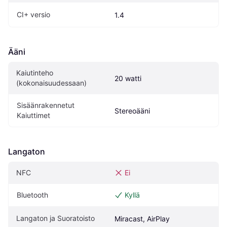
CI+ versio
1.4
Ääni
Kaiutinteho 
20 watti
(kokonaisuudessaan)
Sisäänrakennetut 
Stereoääni
Kaiuttimet
Langaton
NFC
Ei
Bluetooth
Kyllä
Langaton ja Suoratoisto
Miracast, AirPlay