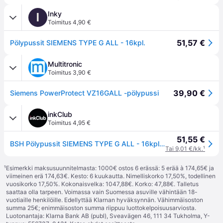
Inky
I
Toimitus 4,90 €
51,57 €
Pölypussit SIEMENS TYPE G ALL - 16kpl.
Multitronic
Toimitus 3,90 €
39,90 €
Siemens PowerProtect VZ16GALL -pölypussi
inkClub
Toimitus 4,95 €
51,55 €
BSH Pölypussit SIEMENS TYPE G ALL - 16kpl. VZ16GALL Vastaa: N/A
Tai 9,01 €/kk.
¹
¹
Esimerkki maksusuunnitelmasta: 1000€ ostos 6 erässä: 5 erää à 174,65€ ja
viimeinen erä 174,63€. Kesto: 6 kuukautta. Nimelliskorko 17,50%, todellinen
vuosikorko 17,50%. Kokonaisvelka: 1047,88€. Korko: 47,88€. Talletus
saattaa olla tarpeen. Voimassa vain Suomessa asuville vähintään 18-
vuotiaille henkilöille. Edellyttää Klarnan hyväksynnän. Vähimmäisoston
summa 25€; enimmäisoston summa riippuu luottokelpoisuusarviosta.
Luotonantaja: Klarna Bank AB (publ), Sveavägen 46, 111 34 Tukholma, Y-