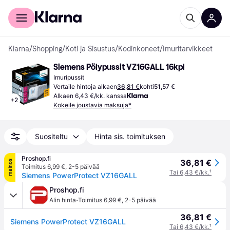
Kuluttajille
Yrityksille
Klarna
/
Shopping
/
Koti ja Sisustus
/
Kodinkoneet
/
Imuritarvikkeet
Siemens Pölypussit VZ16GALL 16kpl
Imuripussit
Vertaile hintoja alkaen
36,81 €
kohti
51,57 €
Alkaen 6,43 €/kk. kanssa
+
2
Kokeile joustavia maksuja*
Suositeltu
Hinta sis. toimituksen
Proshop.fi
36,81 €
mainos
Toimitus 6,99 €
,
2-5 päivää
Tai 6,43 €/kk.
¹
Siemens PowerProtect VZ16GALL
Proshop.fi
·
Alin hinta
Toimitus 6,99 €
,
2-5 päivää
36,81 €
Siemens PowerProtect VZ16GALL
Tai 6,43 €/kk.
¹