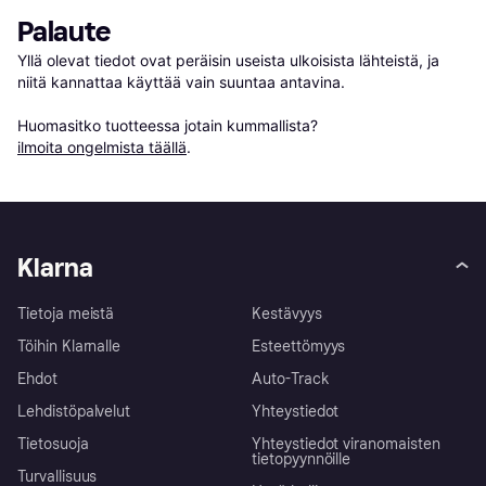
Palaute
Yllä olevat tiedot ovat peräisin useista ulkoisista lähteistä, ja 
niitä kannattaa käyttää vain suuntaa antavina.

Huomasitko tuotteessa jotain kummallista? 
ilmoita ongelmista täällä
.
Klarna
Tietoja meistä
Kestävyys
Töihin Klarnalle
Esteettömyys
Ehdot
Auto-Track
Lehdistöpalvelut
Yhteystiedot
Tietosuoja
Yhteystiedot viranomaisten
tietopyynnöille
Turvallisuus