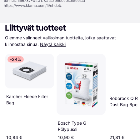
tunnus: 556737-0431. Katso ehdot osoitteesta
https://www.klarna.com/fi/ehdot/
.
Liittyvät tuotteet
Olemme valinneet valikoiman tuotteita, jotka saattavat 
kiinnostaa sinua.
Näytä kaikki
-24%
Kärcher Fleece Filter
Roborock Q R
Bag
Dust Bag 6pcs
Bosch Type G
Pölypussi
10,84 €
10,90 €
21,81 €