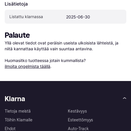
Lisätietoja
Listattu klarnassa
2025-06-30
Palaute
Yllä olevat tiedot ovat peräisin useista ulkoisista lähteistä, ja 
niitä kannattaa käyttää vain suuntaa antavina.

Huomasitko tuotteessa jotain kummallista? 
ilmoita ongelmista täällä
.
Klarna
Tietoja meistä
Kestävyys
Töihin Klarnalle
Esteettömyys
Ehdot
Auto-Track