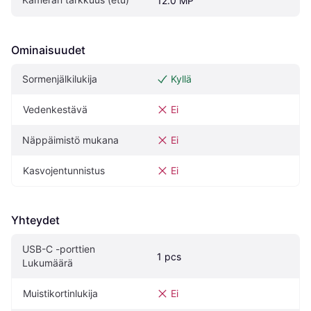
12.0 MP
Ominaisuudet
Sormenjälkilukija
Kyllä
Vedenkestävä
Ei
Näppäimistö mukana
Ei
Kasvojentunnistus
Ei
Yhteydet
USB-C -porttien 
1 pcs
Lukumäärä
Muistikortinlukija
Ei