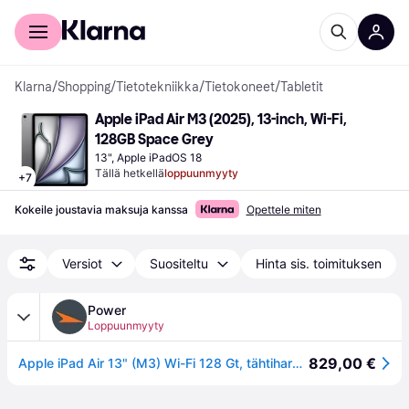
Kuluttajille
Yrityksille
Klarna
/
Shopping
/
Tietotekniikka
/
Tietokoneet
/
Tabletit
Apple iPad Air M3 (2025), 13-inch, Wi-Fi, 
128GB Space Grey
13", Apple iPadOS 18
Tällä hetkellä
loppuunmyyty
+
7
Kokeile joustavia maksuja kanssa
Opettele miten
Versiot
Suositeltu
Hinta sis. toimituksen
Power
Loppuunmyyty
829,00 €
Apple iPad Air 13" (M3) Wi-Fi 128 Gt, tähtiharmaa