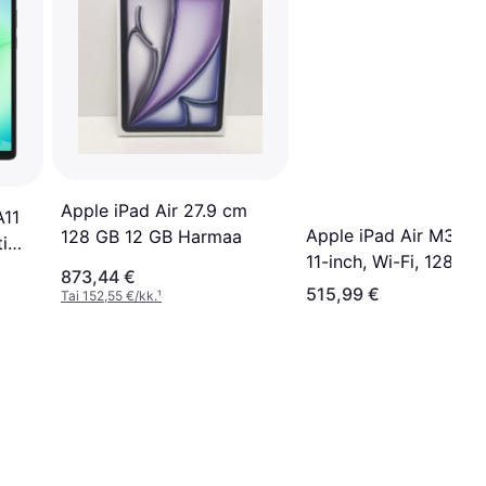
Apple iPad Air 27.9 cm
A11
Apple iPad Air M3 (2
128 GB 12 GB Harmaa
i
11-inch, Wi-Fi, 128GB,
aa
873,44 €
Space Grey
515,99 €
Tai 152,55 €/kk.
¹