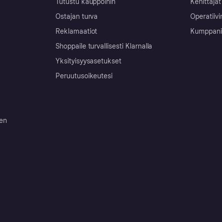
Tutustu kauppoihin
Kehittäjät
Ostajan turva
Operatiivi
Reklamaatiot
Kumppanit 
Shoppaile turvallisesti Klarnalla
Yksityisyysasetukset
Peruutusoikeutesi
ten