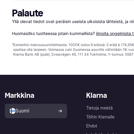
Palaute
Yllä olevat tiedot ovat peräisin useista ulkoisista lähteistä, ja 
Huomasitko tuotteessa jotain kummallista? 
ilmoita ongelmista t
¹
Esimerkki maksusuunnitelmasta: 1000€ ostos 6 erässä: 5 erää à 174,65€ 
saattaa olla tarpeen. Voimassa vain Suomessa asuville vähintään 18-vuo
Klarna Bank AB (publ), Sveavägen 46, 111 34 Tukholma, Y-tunnus: 5567
Markkina
Klarna
Tietoja meistä
Suomi
Töihin Klarnalle
Ehdot