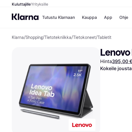
Kuluttajille
Yrityksille
Tutustu Klarnaan
Kauppa
App
Ohje
Klarna
/
Shopping
/
Tietotekniikka
/
Tietokoneet
/
Tabletit
Kaupat
Ma
Booking.
Mak
Lenovo 
Gigantti
Mak
H&M
Mak
Hinta
395,00 
Peten Koi
kul
Wolt
Mak
Kokeile joust
Rah
Mob
Kauppahakem