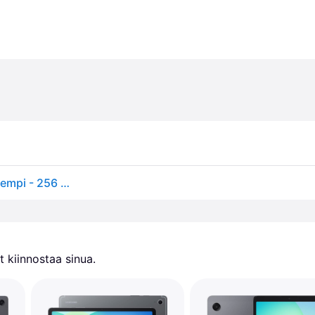
Lenovo Idea Tab ZAFR - Tabletti - Android 15 tai uudempi - 256 GB UFS-kortti - 11" IPS (2560 x 1600) - microSD-korttipaikka - luna harmaa
 kiinnostaa sinua.