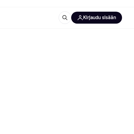
Kirjaudu sisään
totarvikkeet
rna?
 kategoriat