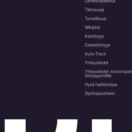
Lehdistöpalvelut
Tietosuoja
Turvallisuus
Wikipink
Kestävyys
Esteettömyys
Auto-Track
Yhteystiedot
Yhteystiedot viranomais
tietopyynnöille
Hyvä hallintotapa
Sijoittajasuhteet