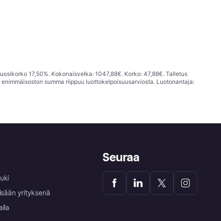
vuosikorko 17,50%. Kokonaisvelka: 1047,88€. Korko: 47,88€. Talletus
; enimmäisoston summa riippuu luottokelpoisuusarviosta. Luotonantaja:
Seuraa
uki
isään yrityksenä
alla