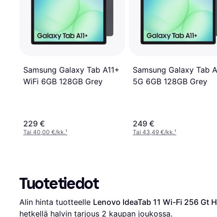
Samsung Galaxy Tab A11+
Samsung Galaxy Tab A
WiFi 6GB 128GB Grey
5G 6GB 128GB Grey
229 €
249 €
Tai 40,00 €/kk.
¹
Tai 43,49 €/kk.
¹
Tuotetiedot
Alin hinta tuotteelle 
Lenovo IdeaTab 11 Wi-Fi 256 Gt 
hetkellä halvin tarjous 
2
 kaupan joukossa.