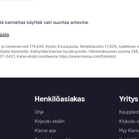
niitä kannattaa käyttää vain suuntaa antavina.

äällä
.
ja viimeinen erä 174,63€. Kesto: 6 kuukautta. Nimelliskorko 17,50%, todellinen 
tiaille henkilöille. Edellyttää Klarnan hyväksynnän. Vähimmäisoston summa 25€
37-0431. Katso ehdot osoitteesta
https://www.klarna.com/fi/ehdot/
.
Henkilöasiakas
Yritys
Ohje
Kauppiast
Kirjaudu sisään
Kirjaudu s
Klarna app
Myy Klarn