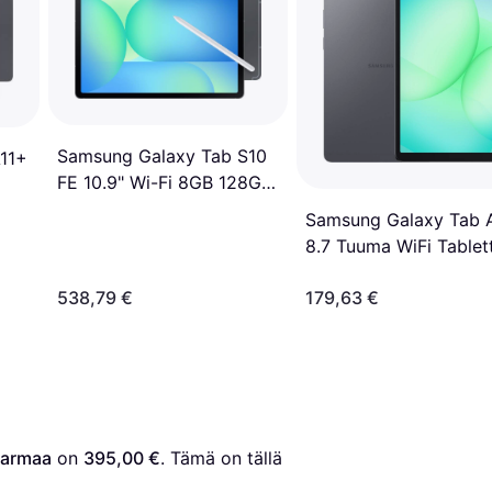
Samsung Galaxy Tab S10
11+
FE 10.9" Wi-Fi 8GB 128GB
Grey
Samsung Galaxy Tab 
8.7 Tuuma WiFi Tablett
4GB RAM 64GB Harm
538,79 €
179,63 €
Harmaa
 on 
395,00 €
. Tämä on tällä 