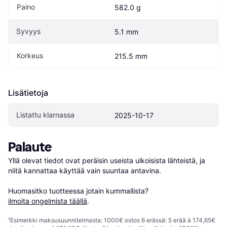
Paino
582.0 g
Syvyys
5.1 mm
Korkeus
215.5 mm
Lisätietoja
Listattu klarnassa
2025-10-17
Palaute
Yllä olevat tiedot ovat peräisin useista ulkoisista lähteistä, ja 
niitä kannattaa käyttää vain suuntaa antavina.

Huomasitko tuotteessa jotain kummallista? 
ilmoita ongelmista täällä
.
¹
Esimerkki maksusuunnitelmasta: 1000€ ostos 6 erässä: 5 erää à 174,65€