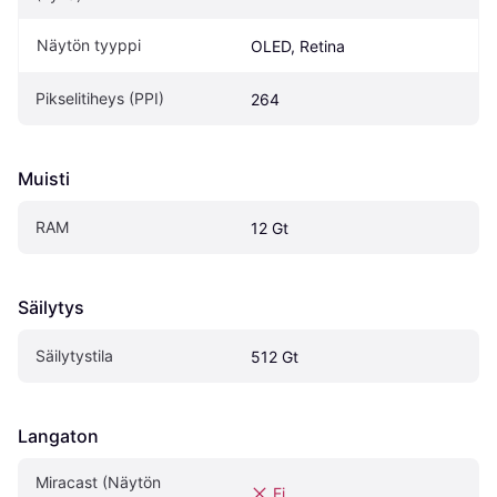
Näytön tyyppi
OLED, Retina
Pikselitiheys (PPI)
264
Muisti
RAM
12 Gt
Säilytys
Säilytystila
512 Gt
Langaton
Miracast (Näytön 
Ei