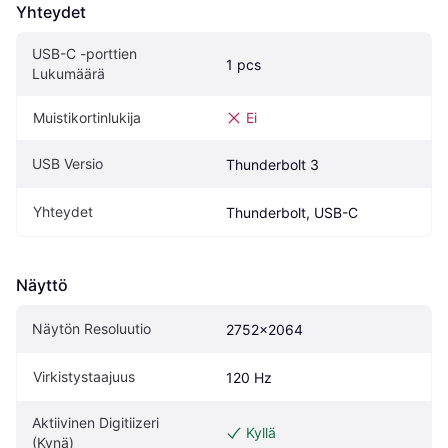
Yhteydet
USB-C -porttien 
1 pcs
Lukumäärä
Muistikortinlukija
Ei
USB Versio
Thunderbolt 3
Yhteydet
Thunderbolt, USB-C
Näyttö
Näytön Resoluutio
2752x2064
Virkistystaajuus
120 Hz
Aktiivinen Digitiizeri 
Kyllä
(Kynä)