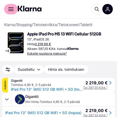
Kuluttajille
Yrityksille
Klarna
/
Shopping
/
Tietotekniikka
/
Tietokoneet
/
Tabletit
Apple iPad Pro M5 13 WiFi Cellular 512GB
13", iPadOS 26
Hinta
2 219,00 €
Alkaen 387,55 €/kk. kanssa
+
8
Kokeile joustavia maksuja*
Suositeltu
Hinta sis. toimituksen
Gigantti
2 219,00 €
mainos
Toimitus 4,90 €
,
2-5 päivää
Tai 387,55 €/kk.
¹
iPad Pro 13" (M5) 512 GB WiFi + 5G (hopea)
Gigantti
·
Alin hinta
Toimitus 4,90 €
,
2-5 päivää
2 219,00 €
iPad Pro 13" (M5) 512 GB WiFi + 5G (hopea)
Tai 387,55 €/kk.
¹