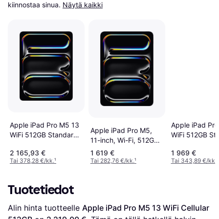
kiinnostaa sinua.
Näytä kaikki
Apple iPad Pro M5 13
Apple iPad Pr
Apple iPad Pro M5,
WiFi 512GB Standard
WiFi 512GB St
11-inch, Wi-Fi, 512GB,
Glass
Glass
Standard Glass Space
2 165,93 €
1 619 €
1 969 €
Black
Tai 378,28 €/kk.
¹
Tai 282,76 €/kk.
¹
Tai 343,89 €/kk.
¹
Tuotetiedot
Alin hinta tuotteelle 
Apple iPad Pro M5 13 WiFi Cellular 