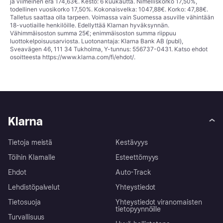
ja viimeinen erä 174,63€. Kesto: 6 kuukautta. Nimelliskorko 17,50%,
todellinen vuosikorko 17,50%. Kokonaisvelka: 1047,88€. Korko: 47,88€.
Talletus saattaa olla tarpeen. Voimassa vain Suomessa asuville vähintään
18-vuotiaille henkilöille. Edellyttää Klarnan hyväksynnän.
Vähimmäisoston summa 25€; enimmäisoston summa riippuu
luottokelpoisuusarviosta. Luotonantaja: Klarna Bank AB (publ),
Sveavägen 46, 111 34 Tukholma, Y-tunnus: 556737-0431. Katso ehdot
osoitteesta
https://www.klarna.com/fi/ehdot/
.
Klarna
Tietoja meistä
Kestävyys
Töihin Klarnalle
Esteettömyys
Ehdot
Auto-Track
Lehdistöpalvelut
Yhteystiedot
Tietosuoja
Yhteystiedot viranomaisten
tietopyynnöille
Turvallisuus