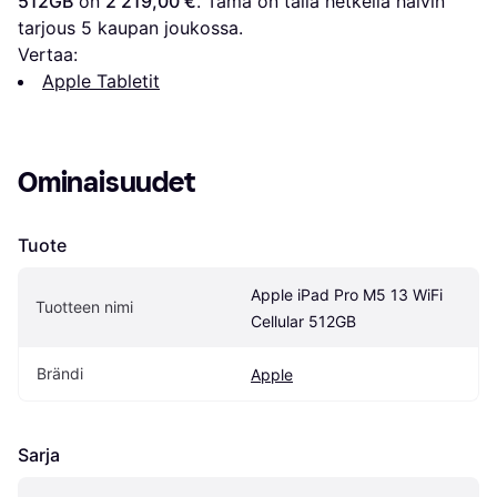
512GB
 on 
2 219,00 €
. Tämä on tällä hetkellä halvin 
tarjous 
5
 kaupan joukossa.
Vertaa:
Apple Tabletit
Ominaisuudet
Tuote
Apple iPad Pro M5 13 WiFi 
Tuotteen nimi
Cellular 512GB
Brändi
Apple
Sarja