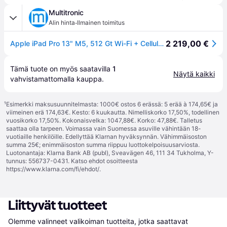
Multitronic
·
Alin hinta
Ilmainen toimitus
2 219,00 €
Apple iPad Pro 13" M5, 512 Gt Wi-Fi + Cellular -tabletti, hopea
Tämä tuote on myös saatavilla 
1
Näytä kaikki
vahvistamattomalla 
kauppa
.
¹
Esimerkki maksusuunnitelmasta: 1000€ ostos 6 erässä: 5 erää à 174,65€ ja
viimeinen erä 174,63€. Kesto: 6 kuukautta. Nimelliskorko 17,50%, todellinen
vuosikorko 17,50%. Kokonaisvelka: 1047,88€. Korko: 47,88€. Talletus
saattaa olla tarpeen. Voimassa vain Suomessa asuville vähintään 18-
vuotiaille henkilöille. Edellyttää Klarnan hyväksynnän. Vähimmäisoston
summa 25€; enimmäisoston summa riippuu luottokelpoisuusarviosta.
Luotonantaja: Klarna Bank AB (publ), Sveavägen 46, 111 34 Tukholma, Y-
tunnus: 556737-0431. Katso ehdot osoitteesta
https://www.klarna.com/fi/ehdot/
.
Liittyvät tuotteet
Olemme valinneet valikoiman tuotteita, jotka saattavat 