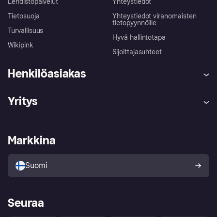
Lehdistöpalvelut
Yhteystiedot
Tietosuoja
Yhteystiedot viranomaisten
tietopyynnöille
Turvallisuus
Hyvä hallintotapa
Wikipink
Sijoittajasuhteet
Henkilöasiakas
Ohje
Reklamaatiot
Yritys
Kirjaudu sisään
Shoppaile turvallisesti Klarnalla
Kauppiastuki
Kehittäjät
Klarna app
Yksityisyysasetukset
Kirjaudu sisään yrityksenä
Operatiivinen tila
Markkina
Tutustu kauppoihin
Peruutusoikeutesi
Myy Klarnalla
Kumppanit ja integraatiot
Ostajan turva
Suomi
Seuraa