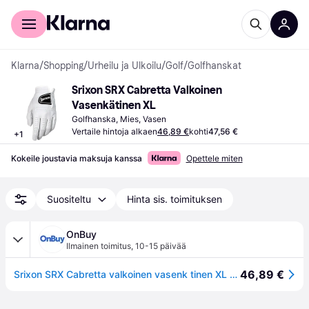
Kuluttajille
Yrityksille
Klarna
/
Shopping
/
Urheilu ja Ulkoilu
/
Golf
/
Golfhanskat
Srixon SRX Cabretta Valkoinen 
Vasenkätinen XL
Golfhanska, Mies, Vasen
Vertaile hintoja alkaen
46,89 €
kohti
47,56 €
+
1
Kokeile joustavia maksuja kanssa
Opettele miten
Suositeltu
Hinta sis. toimituksen
OnBuy
Ilmainen toimitus
,
10-15 päivää
46,89 €
Srixon SRX Cabretta valkoinen vasenk tinen XL valkoinen 12106994