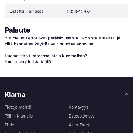
Listattu klarnassa
2023-12-07
Palaute
Yllä olevat tiedot ovat peräisin useista ulkoisista lähteistä, ja 
niitä kannattaa käyttää vain suuntaa antavina.

Huomasitko tuotteessa jotain kummallista? 
ilmoita ongelmista täällä
.
Klarna
Tietoja meistä
Kestävyys
Töihin Klarnalle
Esteettömyys
Ehdot
Auto-Track