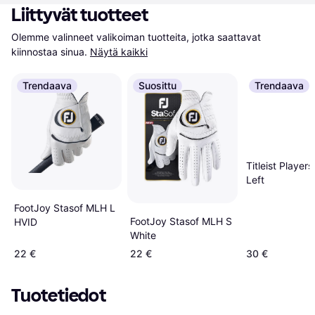
Liittyvät tuotteet
Olemme valinneet valikoiman tuotteita, jotka saattavat 
kiinnostaa sinua.
Näytä kaikki
Trendaava
Suosittu
Trendaava
Titleist Player
Left
FootJoy Stasof MLH L
FootJoy Stasof MLH S
HVID
White
22 €
22 €
30 €
Tuotetiedot