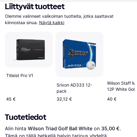
Liittyvät tuotteet
Olemme valinneet valikoiman tuotteita, jotka saattavat 
kiinnostaa sinua.
Näytä kaikki
Titleist Pro V1
Wilson Staff M
Srixon AD333 12-
12P White Golf 
pack
45 €
32,12 €
40 €
Tuotetiedot
Alin hinta 
Wilson Triad Golf Ball White
 on 
35,00 €
. 
Tämä on tällä hetkellä halvin tarjous yhdeltä 