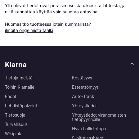
Yllä olevat tiedot ovat peräisin useista ulkoisista lähteistä, ja 
niitä kannattaa käyttää vain suuntaa antavina.

Huomasitko tuotteessa jotain kummallista? 
ilmoita ongelmista täällä
.
Klarna
Tietoja meistä
Kestävyys
Töihin Klarnalle
Esteettömyys
Ehdot
Auto-Track
Lehdistöpalvelut
Yhteystiedot
Tietosuoja
Yhteystiedot viranomaisten
tietopyynnöille
Turvallisuus
Hyvä hallintotapa
Wikipink
Sijoittajasuhteet