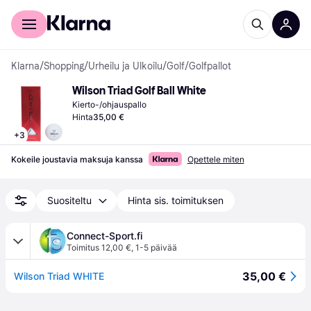
Kuluttajille
Yrityksille
Klarna
/
Shopping
/
Urheilu ja Ulkoilu
/
Golf
/
Golfpallot
Wilson Triad Golf Ball White
Kierto-/ohjauspallo
Hinta
35,00 €
+
3
Kokeile joustavia maksuja kanssa
Opettele miten
Suositeltu
Hinta sis. toimituksen
Connect-Sport.fi
Toimitus 12,00 €
,
1-5 päivää
35,00 €
Wilson Triad WHITE