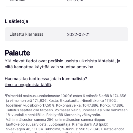
Lisätietoja
Listattu klarnassa
2022-02-21
Palaute
Yllä olevat tiedot ovat peräisin useista ulkoisista lähteistä, ja 
niitä kannattaa käyttää vain suuntaa antavina.

Huomasitko tuotteessa jotain kummallista? 
ilmoita ongelmista täällä
.
¹
Esimerkki maksusuunnitelmasta: 1000€ ostos 6 erässä: 5 erää à 174,65€
ja viimeinen erä 174,63€. Kesto: 6 kuukautta. Nimelliskorko 17,50%,
todellinen vuosikorko 17,50%. Kokonaisvelka: 1047,88€. Korko: 47,88€.
Talletus saattaa olla tarpeen. Voimassa vain Suomessa asuville vähintään
18-vuotiaille henkilöille. Edellyttää Klarnan hyväksynnän.
Vähimmäisoston summa 25€; enimmäisoston summa riippuu
luottokelpoisuusarviosta. Luotonantaja: Klarna Bank AB (publ),
Sveavägen 46, 111 34 Tukholma, Y-tunnus: 556737-0431. Katso ehdot