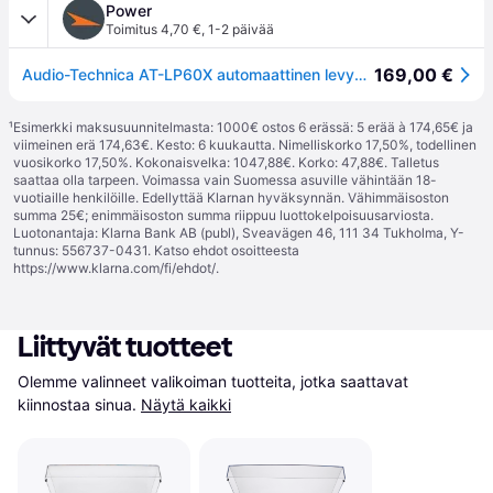
Power
Toimitus 4,70 €
,
1-2 päivää
169,00 €
Audio-Technica AT-LP60X automaattinen levysoitin, musta
¹
Esimerkki maksusuunnitelmasta: 1000€ ostos 6 erässä: 5 erää à 174,65€ ja
viimeinen erä 174,63€. Kesto: 6 kuukautta. Nimelliskorko 17,50%, todellinen
vuosikorko 17,50%. Kokonaisvelka: 1047,88€. Korko: 47,88€. Talletus
saattaa olla tarpeen. Voimassa vain Suomessa asuville vähintään 18-
vuotiaille henkilöille. Edellyttää Klarnan hyväksynnän. Vähimmäisoston
summa 25€; enimmäisoston summa riippuu luottokelpoisuusarviosta.
Luotonantaja: Klarna Bank AB (publ), Sveavägen 46, 111 34 Tukholma, Y-
tunnus: 556737-0431. Katso ehdot osoitteesta
https://www.klarna.com/fi/ehdot/
.
Liittyvät tuotteet
Olemme valinneet valikoiman tuotteita, jotka saattavat 
kiinnostaa sinua.
Näytä kaikki