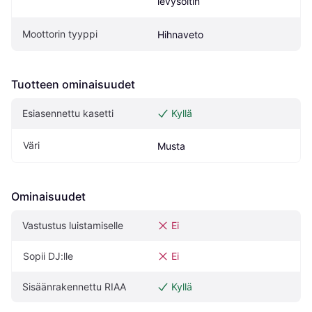
levysoitin
Moottorin tyyppi
Hihnaveto
Tuotteen ominaisuudet
Esiasennettu kasetti
Kyllä
Väri
Musta
Ominaisuudet
Vastustus luistamiselle
Ei
Sopii DJ:lle
Ei
Sisäänrakennettu RIAA
Kyllä