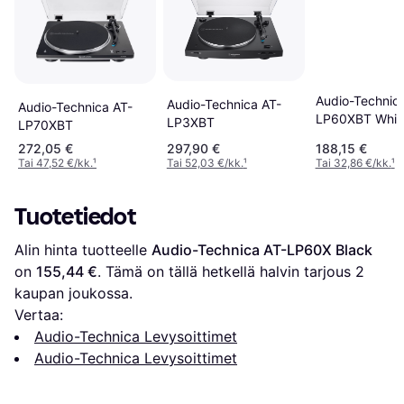
Audio-Technic
Audio-Technica AT-
Audio-Technica AT-
LP60XBT Whit
LP3XBT
LP70XBT
272,05 €
297,90 €
188,15 €
Tai 47,52 €/kk.
¹
Tai 52,03 €/kk.
¹
Tai 32,86 €/kk.
¹
Tuotetiedot
Alin hinta tuotteelle 
Audio-Technica AT-LP60X Black
on 
155,44 €
. Tämä on tällä hetkellä halvin tarjous 
2
kaupan joukossa.
Vertaa:
Audio-Technica Levysoittimet
Audio-Technica Levysoittimet