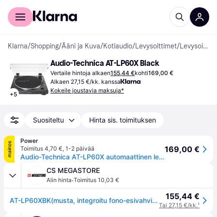
Kuluttajille
Yrityksille
Klarna
/
Shopping
/
Ääni ja Kuva
/
Kotiaudio
/
Levysoittimet
/
Levysoittimet
Audio-Technica AT-LP60X Black
Vertaile hintoja alkaen
155,44 €
kohti
169,00 €
Alkaen 27,15 €/kk. kanssa
Kokeile joustavia maksuja*
+
5
Suositeltu
Hinta sis. toimituksen
Power
mainos
169,00 €
Toimitus 4,70 €
,
1-2 päivää
Audio-Technica AT-LP60X automaattinen levysoitin, musta
CS MEGASTORE
·
Alin hinta
Toimitus 10,03 €
155,44 €
AT-LP60XBK(musta, integroitu fono-esivahvistin, täysin automaattinen toiminta)
Tai 27,15 €/kk.
¹