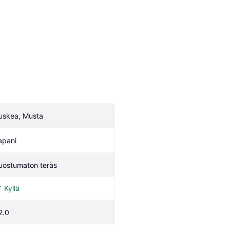
uskea, Musta
apani
uostumaton teräs
Kyllä
2.0