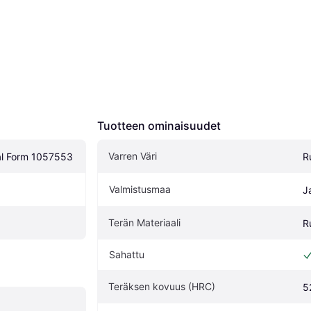
Tuotteen ominaisuudet
Varren Väri
al Form 1057553
R
Valmistusmaa
J
Terän Materiaali
R
Sahattu
Teräksen kovuus (HRC)
5