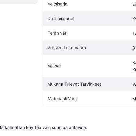
Veitsisarja
Ei
Ominaisuudet
K
Terän väri
T
Veitsien Lukumäärä
3
K
Veitset
K
Mukana Tulevat Tarvikkeet
Ve
Materiaali Varsi
M
niitä kannattaa käyttää vain suuntaa antavina.
