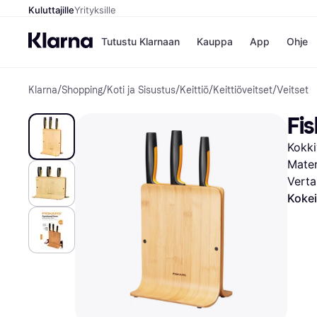
Kuluttajille
Yrityksille
Tutustu Klarnaan
Kauppa
App
Ohje
Klarna
/
Shopping
/
Koti ja Sisustus
/
Keittiö
/
Keittiöveitset
/
Veitset
Kaupat
Ma
Booking.
Mak
Fi
Gigantti
Mak
H&M
Mak
Kokki
Peten Koi
kul
Wolt
Mak
Mater
Rah
Verta
Mob
Kokei
Kauppahakem