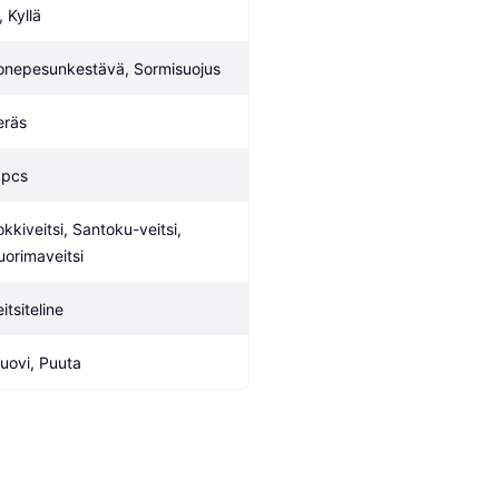
, Kyllä
onepesunkestävä, Sormisuojus
eräs
 pcs
okkiveitsi, Santoku-veitsi, 
uorimaveitsi
itsiteline
uovi, Puuta