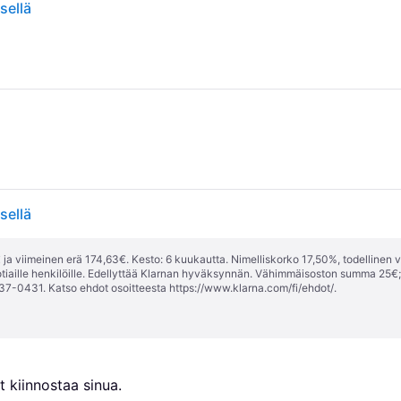
sellä
sellä
ja viimeinen erä 174,63€. Kesto: 6 kuukautta. Nimelliskorko 17,50%, todellinen 
tiaille henkilöille. Edellyttää Klarnan hyväksynnän. Vähimmäisoston summa 25€
37-0431. Katso ehdot osoitteesta
https://www.klarna.com/fi/ehdot/
.
 kiinnostaa sinua.