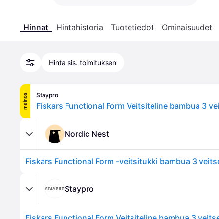
Hinnat
Hintahistoria
Tuotetiedot
Ominaisuudet
Hinta sis. toimituksen
Staypro
mainos
Nordic Nest
Fiskars Functional Form -veitsitukki bambua 3 veits
Staypro