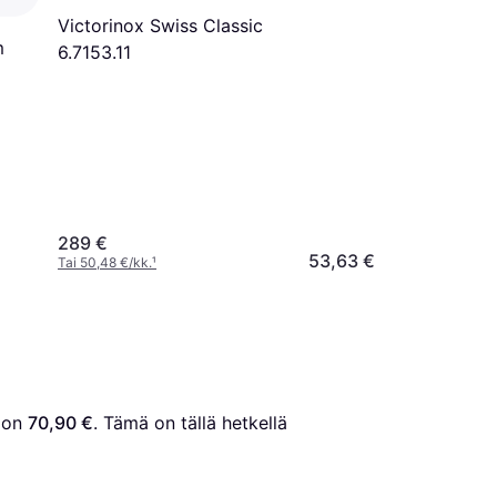
Victorinox Swiss Classic
m
6.7153.11
289 €
53,63 €
Tai 50,48 €/kk.
¹
 on 
70,90 €
. Tämä on tällä hetkellä 