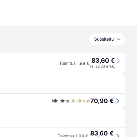
Suositeltu
83,60 €
Toimitus 1,99 €
Tai 28,63 €/kk.
70,90 €
·
Alin hinta
Jälkitilaus
83,60 €
Toimitus 1,99 €