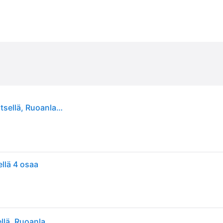
Fiskars Functional Form Veitsiteline bambua 3 veitsellä, Ruoanlaitto & grillit
ellä 4 osaa
Fiskars Functional Form Veitsiteline bambua 3 veitsellä, Ruoanlaitto & grillit