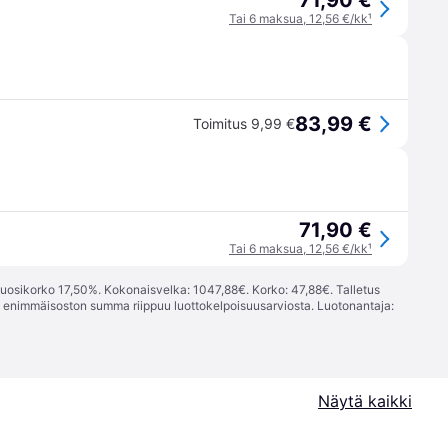
71,90 €
Tai 6 maksua, 12,56 €/kk
¹
83,99 €
Toimitus 9,99 €
71,90 €
Tai 6 maksua, 12,56 €/kk
¹
vuosikorko 17,50%. Kokonaisvelka: 1047,88€. Korko: 47,88€. Talletus
; enimmäisoston summa riippuu luottokelpoisuusarviosta. Luotonantaja:
Näytä kaikki