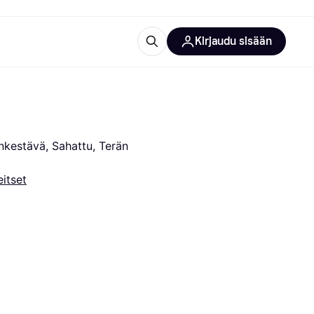
Kirjaudu sisään
totarvikkeet
rna?
nkestävä, Sahattu, Terän 
eitset
 kategoriat