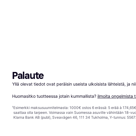
Palaute
Yllä olevat tiedot ovat peräisin useista ulkoisista lähteistä, ja 
Huomasitko tuotteessa jotain kummallista? 
ilmoita ongelmista t
¹
Esimerkki maksusuunnitelmasta: 1000€ ostos 6 erässä: 5 erää à 174,65€ 
saattaa olla tarpeen. Voimassa vain Suomessa asuville vähintään 18-vuo
Klarna Bank AB (publ), Sveavägen 46, 111 34 Tukholma, Y-tunnus: 5567