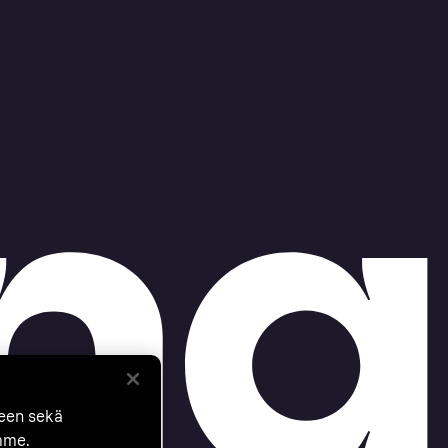
seen sekä
mme.