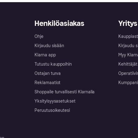
Henkilöasiakas
Yritys
Ohje
Kauppiast
Kirjaudu sisään
Kirjaudu s
Klarna app
Myy Klarn
Tutustu kauppoihin
Kehittäjät
Ostajan turva
Operatiivi
Reklamaatiot
Kumppanit 
Shoppaile turvallisesti Klarnalla
Yksityisyysasetukset
Peruutusoikeutesi