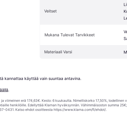
Li
Veitset
Ku
L
Ve
Mukana Tulevat Tarvikkeet
S
Materiaali Varsi
M
niitä kannattaa käyttää vain suuntaa antavina.

äällä
.
ja viimeinen erä 174,63€. Kesto: 6 kuukautta. Nimelliskorko 17,50%, todellinen 
tiaille henkilöille. Edellyttää Klarnan hyväksynnän. Vähimmäisoston summa 25€
37-0431. Katso ehdot osoitteesta
https://www.klarna.com/fi/ehdot/
.