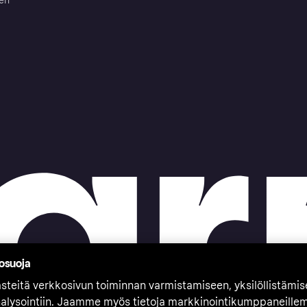
ten
tosuoja
teitä verkkosivun toiminnan varmistamiseen, yksilöllistämi
nalysointiin. Jaamme myös tietoja markkinointikumppaneille