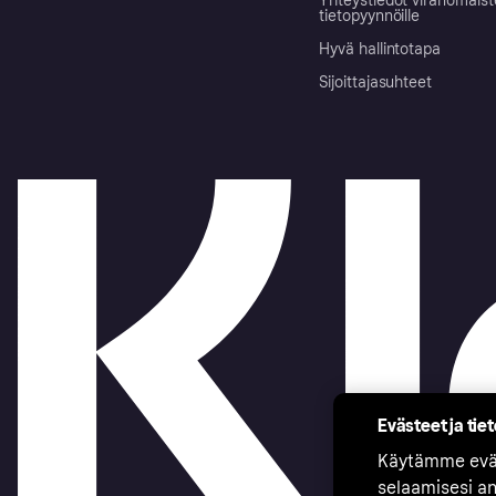
Yhteystiedot viranomais
tietopyynnöille
Hyvä hallintotapa
Sijoittajasuhteet
Evästeet ja tie
Käytämme eväs
selaamisesi a