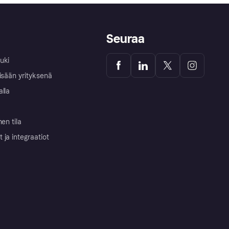
Seuraa
uki
isään yrityksenä
alla
nen tila
ja integraatiot