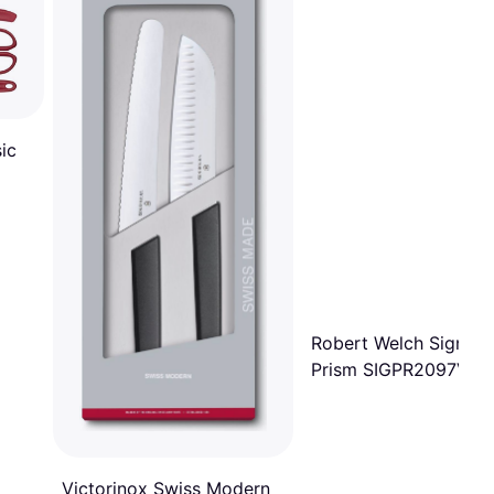
ic
Robert Welch Signatu
Prism SIGPR2097V7
Victorinox Swiss Modern