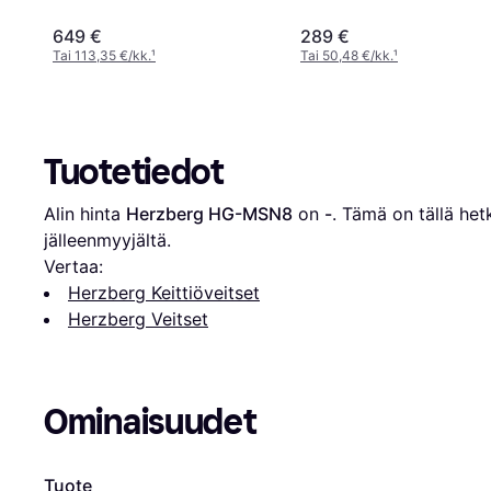
649 €
289 €
Tai 113,35 €/kk.
¹
Tai 50,48 €/kk.
¹
Tuotetiedot
Alin hinta 
Herzberg HG-MSN8
 on 
-
. Tämä on tällä hetk
jälleenmyyjältä.
Vertaa:
Herzberg Keittiöveitset
Herzberg Veitset
Ominaisuudet
Tuote