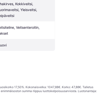
hakirves, Kokkiveitsi, 
orimaveitsi, Yleisveitsi, 
eipäveitsi
itsiteline, Veitsenteroitin, 
akset
uovi
vuosikorko 17,50%. Kokonaisvelka: 1047,88€. Korko: 47,88€. Talletus
; enimmäisoston summa riippuu luottokelpoisuusarviosta. Luotonantaja: