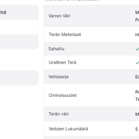
SN8
M
Varren Väri
P
Terän Materiaali
H
Sahattu
Urallinen Terä
Veitsisarja
Ei
R
Ominaisuudet
T
Terän väri
M
Veitsien Lukumäärä
5