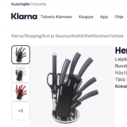
Kuluttajille
Yrityksille
Tutustu Klarnaan
Kauppa
App
Ohje
Klarna
/
Shopping
/
Koti ja Sisustus
/
Keittiö
/
Keittiöveitset
/
Veitset
Kaupat
Mak
Booking.
Mak
He
Gigantti
Mak
H&M
Mak
Leipä
Peten Koi
Mak
Wolt
Rah
Ruost
Mob
Näytä
Tällä
Kokei
Kauppahakem
+5