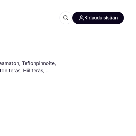
Kirjaudu sisään
totarvikkeet
rna?
raamaton, Teflonpinnoite, 
n teräs, Hiiliteräs, 
 kategoriat