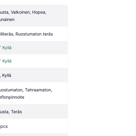
usta, Valkoinen, Hopea, 
unainen
iiliteräs, Ruostumaton teräs
Kyllä
Kyllä
, Kyllä
uostumaton, Tahraamaton, 
eflonpinnoite
usta, Teräs
 pcs