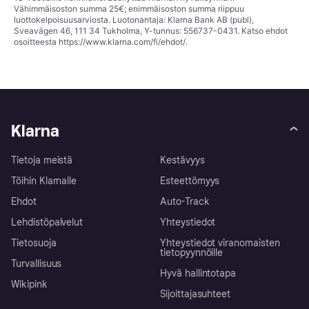
Vähimmäisoston summa 25€; enimmäisoston summa riippuu
luottokelpoisuusarviosta. Luotonantaja: Klarna Bank AB (publ),
Sveavägen 46, 111 34 Tukholma, Y-tunnus: 556737-0431. Katso ehdot
osoitteesta
https://www.klarna.com/fi/ehdot/
.
Klarna
Tietoja meistä
Kestävyys
Töihin Klarnalle
Esteettömyys
Ehdot
Auto-Track
Lehdistöpalvelut
Yhteystiedot
Tietosuoja
Yhteystiedot viranomaisten
tietopyynnöille
Turvallisuus
Hyvä hallintotapa
Wikipink
Sijoittajasuhteet