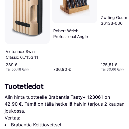
Zwilling Gourm
36133-000
Robert Welch
Professional Angle
Victorinox Swiss
Classic 6.7153.11
289 €
175,51 €
736,90 €
Tai 50,48 €/kk.
¹
Tai 30,66 €/kk.
¹
Tuotetiedot
Alin hinta tuotteelle 
Brabantia Tasty+ 123061
 on 
42,90 €
. Tämä on tällä hetkellä halvin tarjous 
2
 kaupan 
joukossa.
Vertaa:
Brabantia Keittiöveitset