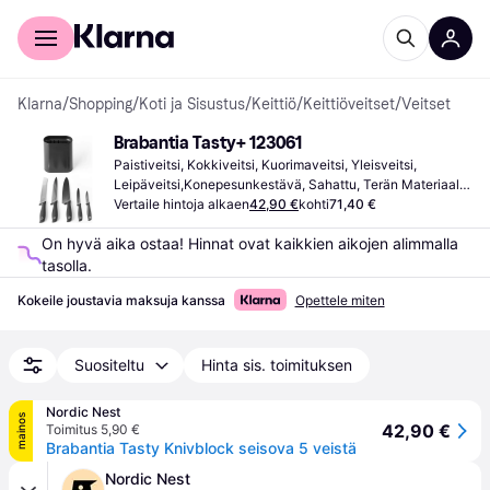
Kuluttajille
Yrityksille
Klarna
/
Shopping
/
Koti ja Sisustus
/
Keittiö
/
Keittiöveitset
/
Veitset
Brabantia Tasty+ 123061
Paistiveitsi, Kokkiveitsi, Kuorimaveitsi, Yleisveitsi, 
Leipäveitsi,Konepesunkestävä, Sahattu, Terän Materiaali: 
Ruostumaton teräs, Materiaali Varsi: Muovi
Vertaile hintoja alkaen
42,90 €
kohti
71,40 €
On hyvä aika ostaa! Hinnat ovat kaikkien aikojen alimmalla 
tasolla.
Kokeile joustavia maksuja kanssa
Opettele miten
Suositeltu
Hinta sis. toimituksen
Nordic Nest
mainos
42,90 €
Toimitus 5,90 €
Brabantia Tasty Knivblock seisova 5 veistä
Nordic Nest