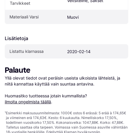
Veitsiteline, Sakset
Tarvikkeet
Materiaali Varsi
Muovi
Lisätietoja
Listattu klarnassa
2020-02-14
Palaute
Yllä olevat tiedot ovat peräisin useista ulkoisista lähteistä, ja 
niitä kannattaa käyttää vain suuntaa antavina.

Huomasitko tuotteessa jotain kummallista? 
ilmoita ongelmista täällä
.
¹
Esimerkki maksusuunnitelmasta: 1000€ ostos 6 erässä: 5 erää à 174,65€
ja viimeinen erä 174,63€. Kesto: 6 kuukautta. Nimelliskorko 17,50%,
todellinen vuosikorko 17,50%. Kokonaisvelka: 1047,88€. Korko: 47,88€.
Talletus saattaa olla tarpeen. Voimassa vain Suomessa asuville vähintään
18-vuotiaille henkilöille. Edellyttää Klarnan hyväksynnän.