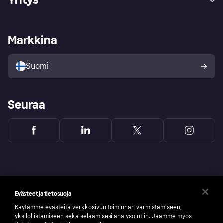
Kirjaudu sisään
Shoppaile turvallisesti Klarnalla
Kauppiastuki
Kehittäjät
Klarna app
Yksityisyysasetukset
Kirjaudu sisään yrityksenä
Operatiivinen tila
Markkina
Tutustu kauppoihin
Peruutusoikeutesi
Myy Klarnalla
Kumppanit ja integraatiot
Ostajan turva
Suomi
Seuraa
Evästeet ja tietosuoja
Käytämme evästeitä verkkosivun toiminnan varmistamiseen,
yksilöllistämiseen sekä selaamisesi analysointiin. Jaamme myös