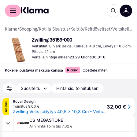
Kuluttajille
Yrityksille
Klarna
/
Shopping
/
Koti ja Sisustus
/
Keittiö
/
Keittiöveitset
/
Veitsitelineet
Zwilling 35159-000
Veitsitilat: 8, Väri: Beige, Korkeus: 4.8 cm, Leveys: 10.8 cm, 
Pituus: 41 cm
Vertaile hintoja alkaen
23,29 €
kohti
36,01 €
Kokeile joustavia maksuja kanssa
Opettele miten
Suositeltu
Hinta sis. toimituksen
Royal Design
mainos
32,00 €
Toimitus 9,00 €
Zwilling Veitsisäilytys 40,5 x 10,8 Cm - Veitsilistat & Veitsitelineet Pyökki Puu - 1002309
CS MEGASTORE
·
Alin hinta
Toimitus 7,02 €