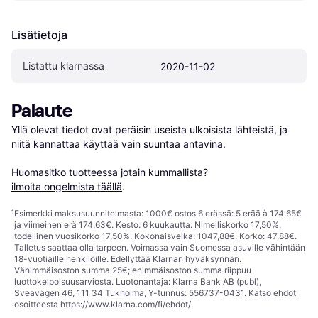
Lisätietoja
Listattu klarnassa
2020-11-02
Palaute
Yllä olevat tiedot ovat peräisin useista ulkoisista lähteistä, ja 
niitä kannattaa käyttää vain suuntaa antavina.

Huomasitko tuotteessa jotain kummallista? 
ilmoita ongelmista täällä
.
¹
Esimerkki maksusuunnitelmasta: 1000€ ostos 6 erässä: 5 erää à 174,65€
ja viimeinen erä 174,63€. Kesto: 6 kuukautta. Nimelliskorko 17,50%,
todellinen vuosikorko 17,50%. Kokonaisvelka: 1047,88€. Korko: 47,88€.
Talletus saattaa olla tarpeen. Voimassa vain Suomessa asuville vähintään
18-vuotiaille henkilöille. Edellyttää Klarnan hyväksynnän.
Vähimmäisoston summa 25€; enimmäisoston summa riippuu
luottokelpoisuusarviosta. Luotonantaja: Klarna Bank AB (publ),
Sveavägen 46, 111 34 Tukholma, Y-tunnus: 556737-0431. Katso ehdot
osoitteesta
https://www.klarna.com/fi/ehdot/
.