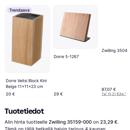
Trendaava
Zwilling 3504
Dorre 5-1267
Dorre Veitsi Block Kini
Beige 11x11x23 cm
87,07 €
20 €
29 €
Tai 15,21 €/kk.
¹
Tuotetiedot
Alin hinta tuotteelle 
Zwilling 35159-000
 on 
23,29 €
. 
Tämä on tällä hetkellä halvin tarjous 
4
 kaupan 