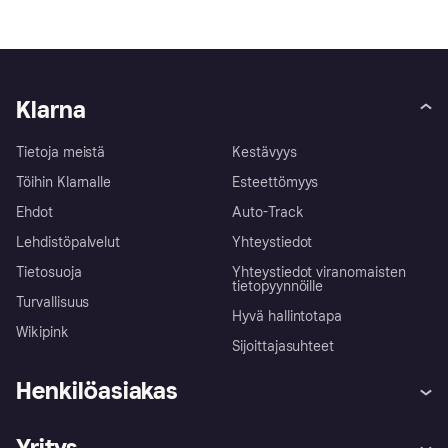
Klarna
Tietoja meistä
Kestävyys
Töihin Klarnalle
Esteettömyys
Ehdot
Auto-Track
Lehdistöpalvelut
Yhteystiedot
Tietosuoja
Yhteystiedot viranomaisten
tietopyynnöille
Turvallisuus
Hyvä hallintotapa
Wikipink
Sijoittajasuhteet
Henkilöasiakas
Ohje
Reklamaatiot
Yritys