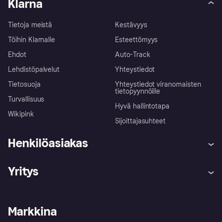
Klarna
Tietoja meistä
Kestävyys
Töihin Klarnalle
Esteettömyys
Ehdot
Auto-Track
Lehdistöpalvelut
Yhteystiedot
Tietosuoja
Yhteystiedot viranomaisten
tietopyynnöille
Turvallisuus
Hyvä hallintotapa
Wikipink
Sijoittajasuhteet
Henkilöasiakas
Ohje
Reklamaatiot
Yritys
Kirjaudu sisään
Shoppaile turvallisesti Klarnalla
Kauppiastuki
Kehittäjät
Klarna app
Yksityisyysasetukset
Kirjaudu sisään yrityksenä
Operatiivinen tila
Markkina
Tutustu kauppoihin
Peruutusoikeutesi