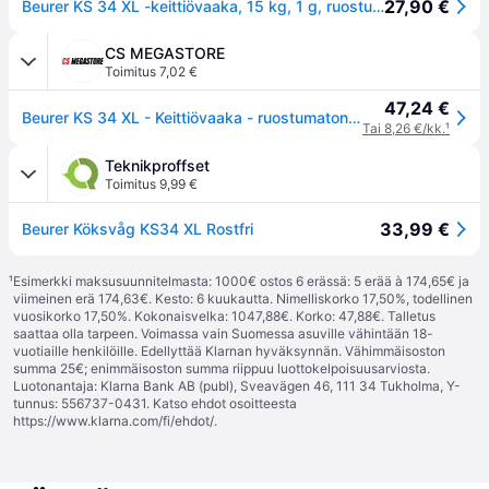
27,90 €
Beurer KS 34 XL -keittiövaaka, 15 kg, 1 g, ruostumaton teräs
CS MEGASTORE
Toimitus 7,02 €
47,24 €
Beurer KS 34 XL - Keittiövaaka - ruostumatonta terästä
Tai 8,26 €/kk.
¹
Teknikproffset
Toimitus 9,99 €
33,99 €
Beurer Köksvåg KS34 XL Rostfri
¹
Esimerkki maksusuunnitelmasta: 1000€ ostos 6 erässä: 5 erää à 174,65€ ja
viimeinen erä 174,63€. Kesto: 6 kuukautta. Nimelliskorko 17,50%, todellinen
vuosikorko 17,50%. Kokonaisvelka: 1047,88€. Korko: 47,88€. Talletus
saattaa olla tarpeen. Voimassa vain Suomessa asuville vähintään 18-
vuotiaille henkilöille. Edellyttää Klarnan hyväksynnän. Vähimmäisoston
summa 25€; enimmäisoston summa riippuu luottokelpoisuusarviosta.
Luotonantaja: Klarna Bank AB (publ), Sveavägen 46, 111 34 Tukholma, Y-
tunnus: 556737-0431. Katso ehdot osoitteesta
https://www.klarna.com/fi/ehdot/
.