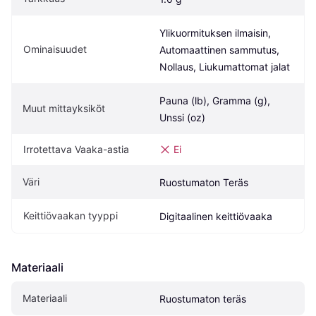
Ylikuormituksen ilmaisin, 
Ominaisuudet
Automaattinen sammutus, 
Nollaus, Liukumattomat jalat
Pauna (lb), Gramma (g), 
Muut mittayksiköt
Unssi (oz)
Irrotettava Vaaka-astia
Ei
Väri
Ruostumaton Teräs
Keittiövaakan tyyppi
Digitaalinen keittiövaaka
Materiaali
Materiaali
Ruostumaton teräs