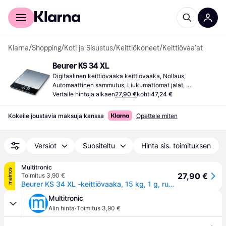
Kuluttajille
Yrityksille
Klarna
/
Shopping
/
Koti ja Sisustus
/
Keittiökoneet
/
Keittiövaa'at
Beurer KS 34 XL
Digitaalinen keittiövaaka keittiövaaka, Nollaus, 
Automaattinen sammutus, Liukumattomat jalat, 
Ylikuormituksen ilmaisin, Paino (maks) 15kg, Muut 
Vertaile hintoja alkaen
27,90 €
kohti
47,24 €
mittayksiköt: Unssi (oz), Gramma (g), Pauna (lb)
Kokeile joustavia maksuja kanssa
Opettele miten
Versiot
Suositeltu
Hinta sis. toimituksen
Multitronic
mainos
27,90 €
Toimitus 3,90 €
Beurer KS 34 XL -keittiövaaka, 15 kg, 1 g, ruostumaton teräs
Multitronic
·
Alin hinta
Toimitus 3,90 €