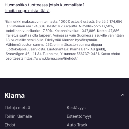
Huomasitko tuotteessa jotain kummallista? 
ilmoita ongelmista täällä
.
¹
Esimerkki maksusuunnitelmasta: 1000€ ostos 6 erässä: 5 erää à 174,65€
ja viimeinen erä 174,63€. Kesto: 6 kuukautta. Nimelliskorko 17,50%,
todellinen vuosikorko 17,50%. Kokonaisvelka: 1047,88€. Korko: 47,88€.
Talletus saattaa olla tarpeen. Voimassa vain Suomessa asuville vähintään
18-vuotiaille henkilöille. Edellyttää Klarnan hyväksynnän.
Vähimmäisoston summa 25€; enimmäisoston summa riippuu
luottokelpoisuusarviosta. Luotonantaja: Klarna Bank AB (publ),
Sveavägen 46, 111 34 Tukholma, Y-tunnus: 556737-0431. Katso ehdot
osoitteesta
https://www.klarna.com/fi/ehdot/
.
Klarna
Tietoja meistä
Kestävyys
Töihin Klarnalle
Esteettömyys
Ehdot
Auto-Track