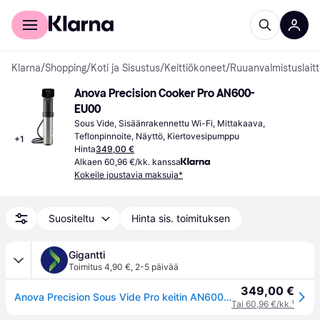
Kuluttajille
Yrityksille
Klarna
/
Shopping
/
Koti ja Sisustus
/
Keittiökoneet
/
Ruuanvalmistuslait
Anova Precision Cooker Pro AN600-
EU00
Sous Vide, Sisäänrakennettu Wi-Fi, Mittakaava, 
Teflonpinnoite, Näyttö, Kiertovesipumppu
+
1
Hinta
349,00 €
Alkaen 60,96 €/kk. kanssa
Kokeile joustavia maksuja*
Suositeltu
Hinta sis. toimituksen
Gigantti
Toimitus 4,90 €
,
2-5 päivää
349,00 €
Anova Precision Sous Vide Pro keitin AN600EU00
Tai 60,96 €/kk.
¹