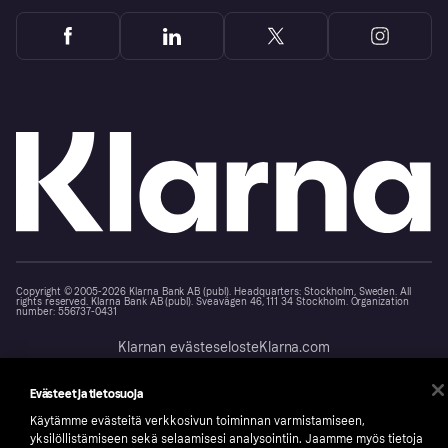
Copyright © 2005-2026 Klarna Bank AB (publ). Headquarters: Stockholm, Sweden. All
rights reserved. Klarna Bank AB (publ). Sveavägen 46, 111 34 Stockholm. Organization
number: 556737-0431
Klarnan evästeseloste
Klarna.com
Evästeet ja tietosuoja
Käytämme evästeitä verkkosivun toiminnan varmistamiseen,
yksilöllistämiseen sekä selaamisesi analysointiin. Jaamme myös tietoja