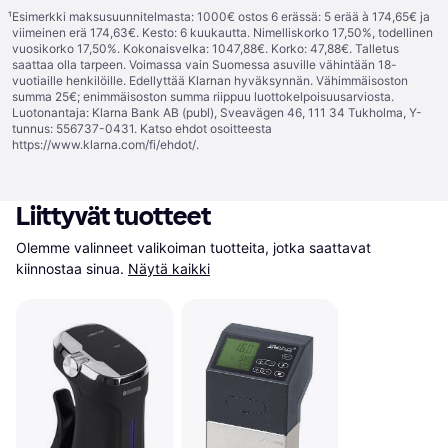
¹
Esimerkki maksusuunnitelmasta: 1000€ ostos 6 erässä: 5 erää à 174,65€ ja
viimeinen erä 174,63€. Kesto: 6 kuukautta. Nimelliskorko 17,50%, todellinen
vuosikorko 17,50%. Kokonaisvelka: 1047,88€. Korko: 47,88€. Talletus
saattaa olla tarpeen. Voimassa vain Suomessa asuville vähintään 18-
vuotiaille henkilöille. Edellyttää Klarnan hyväksynnän. Vähimmäisoston
summa 25€; enimmäisoston summa riippuu luottokelpoisuusarviosta.
Luotonantaja: Klarna Bank AB (publ), Sveavägen 46, 111 34 Tukholma, Y-
tunnus: 556737-0431. Katso ehdot osoitteesta
https://www.klarna.com/fi/ehdot/
.
Liittyvät tuotteet
Olemme valinneet valikoiman tuotteita, jotka saattavat 
kiinnostaa sinua.
Näytä kaikki