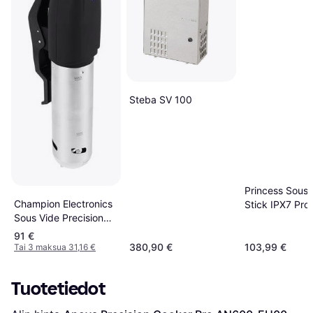
Steba SV 100
Princess Sous 
Champion Electronics
Stick IPX7 Pr
Sous Vide Precision
CHSV310
91 €
380,90 €
103,99 €
Tai 3 maksua 31,16 €
Tuotetiedot