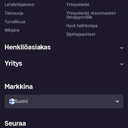
Lehdistöpalvelut
Yhteystiedot
Tietosuoja
Yhteystiedot viranomaisten
tietopyynnöille
Turvallisuus
Hyvä hallintotapa
Wikipink
Sijoittajasuhteet
Henkilöasiakas
Ohje
Reklamaatiot
Yritys
Kirjaudu sisään
Shoppaile turvallisesti Klarnalla
Kauppiastuki
Kehittäjät
Klarna app
Yksityisyysasetukset
Kirjaudu sisään yrityksenä
Operatiivinen tila
Markkina
Tutustu kauppoihin
Peruutusoikeutesi
Myy Klarnalla
Kumppanit ja integraatiot
Ostajan turva
Suomi
Seuraa