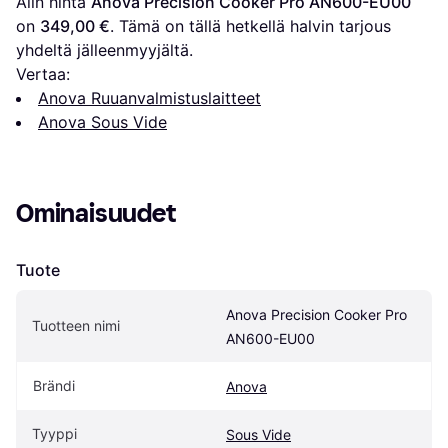
Alin hinta 
Anova Precision Cooker Pro AN600-EU00
on 
349,00 €
. Tämä on tällä hetkellä halvin tarjous 
yhdeltä jälleenmyyjältä.
Vertaa:
Anova Ruuanvalmistuslaitteet
Anova Sous Vide
Ominaisuudet
Tuote
Anova Precision Cooker Pro 
Tuotteen nimi
AN600-EU00
Brändi
Anova
Tyyppi
Sous Vide