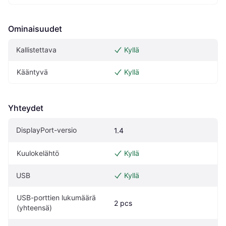
Ominaisuudet
Kallistettava
Kyllä
Kääntyvä
Kyllä
Yhteydet
DisplayPort-versio
1.4
Kuulokelähtö
Kyllä
USB
Kyllä
USB-porttien lukumäärä 
2 pcs
(yhteensä)