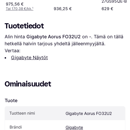
27GS95QE-B
975,56 €
936,25 €
629 €
Tai 170,38 €/kk.
¹
Tuotetiedot
Alin hinta 
Gigabyte Aorus FO32U2
 on 
-
. Tämä on tällä 
hetkellä halvin tarjous yhdeltä jälleenmyyjältä.
Vertaa:
Gigabyte Näytöt
Ominaisuudet
Tuote
Tuotteen nimi
Gigabyte Aorus FO32U2
Brändi
Gigabyte