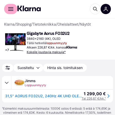
Kuluttajille
Yrityksille
Klarna
/
Shopping
/
Tietotekniikka
/
Oheislaitteet
/
Näytöt
Gigabyte Aorus FO32U2
3840x2160 (4K), OLED
Tällä hetkellä
loppuunmyyty
Alkaen 226,87 €/kk. kanssa
+
7
Kokeile joustavia maksuja*
Suositeltu
Hinta sis. toimituksen
Jimms
Loppuunmyyty
1 299,00 €
31,5" AORUS FO32U2, 240Hz 4K UHD OLED-pelimonitori, musta
Tai 226,87 €/kk.
¹
¹
Esimerkki maksusuunnitelmasta: 1000€ ostos 6 erässä: 5 erää à 174,65€ ja
viimeinen erä 174,63€. Kesto: 6 kuukautta. Nimelliskorko 17,50%, todellinen