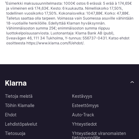
¹
Esimerkki maksusuunnitelmasta: 1000€ ostos 6 erässä: 5 erää à 174,65€
ja viimeinen erä 174,63€. Kesto: 6 kuukautta. Nimelliskorko 17,50%,
todellinen vuosikorko 17,50%. Kokonaisvelka: 1047,88€. Korko: 47,88€.
Talletus saattaa olla tarpeen. Voimassa vain Suomessa asuville vähintään
18-vuotiaille henkilöille. Edellyttää Klarnan hyväksynnän.
Vähimmäisoston summa 25€; enimmäisoston summa riippuu
luottokelpoisuusarviosta. Luotonantaja: Klarna Bank AB (publ),
Sveavägen 46, 111 34 Tukholma, Y-tunnus: 556737-0431. Katso ehdot
osoitteesta
https://www.klarna.com/fi/ehdot/
.
Klarna
Tietoja meistä
Kestävyys
Töihin Klarnalle
Esteettömyys
Ehdot
Auto-Track
Lehdistöpalvelut
Yhteystiedot
Tietosuoja
Yhteystiedot viranomaisten
tietopyynnöille