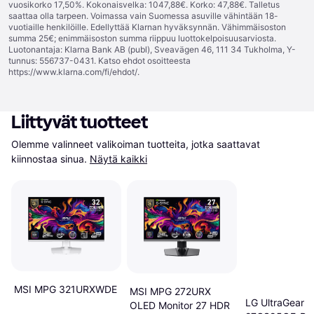
vuosikorko 17,50%. Kokonaisvelka: 1047,88€. Korko: 47,88€. Talletus
saattaa olla tarpeen. Voimassa vain Suomessa asuville vähintään 18-
vuotiaille henkilöille. Edellyttää Klarnan hyväksynnän. Vähimmäisoston
summa 25€; enimmäisoston summa riippuu luottokelpoisuusarviosta.
Luotonantaja: Klarna Bank AB (publ), Sveavägen 46, 111 34 Tukholma, Y-
tunnus: 556737-0431. Katso ehdot osoitteesta
https://www.klarna.com/fi/ehdot/
.
Liittyvät tuotteet
Olemme valinneet valikoiman tuotteita, jotka saattavat 
kiinnostaa sinua.
Näytä kaikki
MSI MPG 321URXWDE
MSI MPG 272URX
LG UltraGear
OLED Monitor 27 HDR