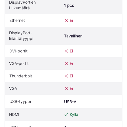
DisplayPortien 
1 pcs
Lukumäärä
Ethernet
Ei
DisplayPort-
Tavallinen
liitäntätyyppi
DVI-portit
Ei
VGA-portit
Ei
Thunderbolt
Ei
VGA
Ei
USB-tyyppi
USB-A
HDMI
Kyllä