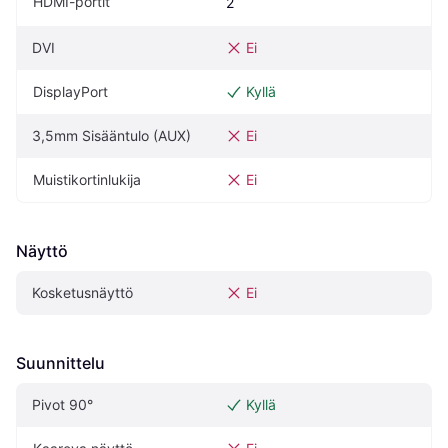
HDMI-portit
2
DVI
Ei
DisplayPort
Kyllä
3,5mm Sisääntulo (AUX)
Ei
Muistikortinlukija
Ei
Näyttö
Kosketusnäyttö
Ei
Suunnittelu
Pivot‎ 90°‎
Kyllä