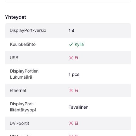
Yhteydet
DisplayPort-versio
1.4
Kuulokelähtö
Kyllä
USB
Ei
DisplayPortien 
1 pcs
Lukumäärä
Ethernet
Ei
DisplayPort-
Tavallinen
liitäntätyyppi
DVI-portit
Ei