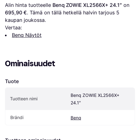
Alin hinta tuotteelle 
Benq ZOWIE XL2566X+ 24.1″
 on 
695,90 €
. Tämä on tällä hetkellä halvin tarjous 
5
kaupan joukossa.
Vertaa:
Benq Näytöt
Ominaisuudet
Tuote
Benq ZOWIE XL2566X+ 
Tuotteen nimi
24.1″
Brändi
Benq