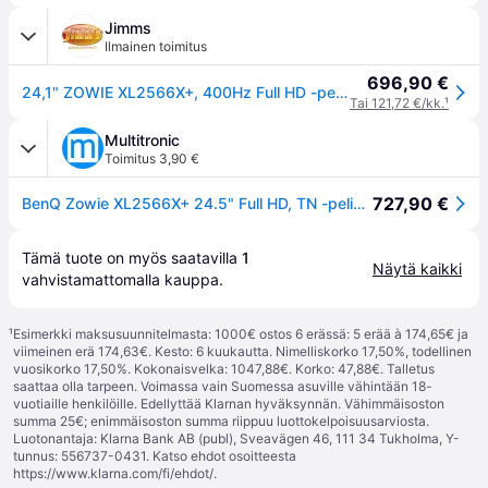
Jimms
Ilmainen toimitus
696,90 €
24,1" ZOWIE XL2566X+, 400Hz Full HD -pelimonitori, musta
Tai 121,72 €/kk.
¹
Multitronic
Toimitus 3,90 €
727,90 €
BenQ Zowie XL2566X+ 24.5" Full HD, TN -pelinäyttö
Tämä tuote on myös saatavilla 
1
Näytä kaikki
vahvistamattomalla 
kauppa
.
¹
Esimerkki maksusuunnitelmasta: 1000€ ostos 6 erässä: 5 erää à 174,65€ ja
viimeinen erä 174,63€. Kesto: 6 kuukautta. Nimelliskorko 17,50%, todellinen
vuosikorko 17,50%. Kokonaisvelka: 1047,88€. Korko: 47,88€. Talletus
saattaa olla tarpeen. Voimassa vain Suomessa asuville vähintään 18-
vuotiaille henkilöille. Edellyttää Klarnan hyväksynnän. Vähimmäisoston
summa 25€; enimmäisoston summa riippuu luottokelpoisuusarviosta.
Luotonantaja: Klarna Bank AB (publ), Sveavägen 46, 111 34 Tukholma, Y-
tunnus: 556737-0431. Katso ehdot osoitteesta
https://www.klarna.com/fi/ehdot/
.