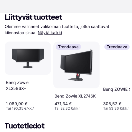
Liittyvät tuotteet
Olemme valinneet valikoiman tuotteita, jotka saattavat 
kiinnostaa sinua.
Näytä kaikki
Trendaava
Trendaava
Benq Zowie
XL2586X+
Benq ZOWIE 
Benq Zowie XL2746K
1 089,90 €
471,34 €
305,52 €
Tai 190,35 €/kk.
¹
Tai 82,32 €/kk.
¹
Tai 53,36 €/kk.
¹
Tuotetiedot