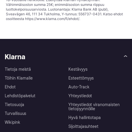
Vähimmäisoston summa 25€; enimmäisoston summa riippuu
luottokelpoisuusarviosta. Luotonantaja: Klarna Bank AB (publ),
Sveavägen 46, 111 34 Tukholma, Y-tunnus: 556737-0431. Katso ehdot
osoitteesta
https://www.klarna.com/fi/ehdot/
.
Klarna
Tietoja meistä
Kestävyys
Töihin Klarnalle
Esteettömyys
Ehdot
Auto-Track
Lehdistöpalvelut
Yhteystiedot
Tietosuoja
Yhteystiedot viranomaisten
tietopyynnöille
Turvallisuus
Hyvä hallintotapa
Wikipink
Sijoittajasuhteet