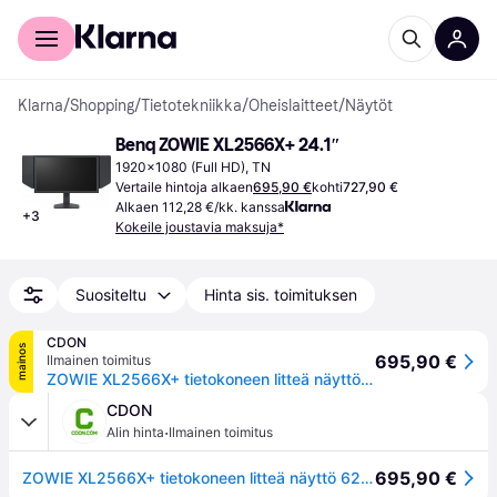
Kuluttajille
Yrityksille
Klarna
/
Shopping
/
Tietotekniikka
/
Oheislaitteet
/
Näytöt
Benq ZOWIE XL2566X+ 24.1″
1920x1080 (Full HD), TN
Vertaile hintoja alkaen
695,90 €
kohti
727,90 €
Alkaen 112,28 €/kk. kanssa
+
3
Kokeile joustavia maksuja*
Suositeltu
Hinta sis. toimituksen
CDON
mainos
695,90 €
Ilmainen toimitus
ZOWIE XL2566X+ tietokoneen litteä näyttö 62,2 cm (24.5") 1920 x 1080 pikseliä Full HD Musta
CDON
·
Alin hinta
Ilmainen toimitus
695,90 €
ZOWIE XL2566X+ tietokoneen litteä näyttö 62,2 cm (24.5") 1920 x 1080 pikseliä Full HD Musta