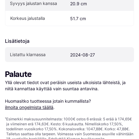
Syvyys jalustan kanssa
20.9 cm
Korkeus jalustalla
51.7 cm
Lisätietoja
Listattu klarnassa
2024-08-27
Palaute
Yllä olevat tiedot ovat peräisin useista ulkoisista lähteistä, ja 
niitä kannattaa käyttää vain suuntaa antavina.

Huomasitko tuotteessa jotain kummallista? 
ilmoita ongelmista täällä
.
¹
Esimerkki maksusuunnitelmasta: 1000€ ostos 6 erässä: 5 erää à 174,65€
ja viimeinen erä 174,63€. Kesto: 6 kuukautta. Nimelliskorko 17,50%,
todellinen vuosikorko 17,50%. Kokonaisvelka: 1047,88€. Korko: 47,88€.
Talletus saattaa olla tarpeen. Voimassa vain Suomessa asuville vähintään
18-vuotiaille henkilöille. Edellyttää Klarnan hyväksynnän.