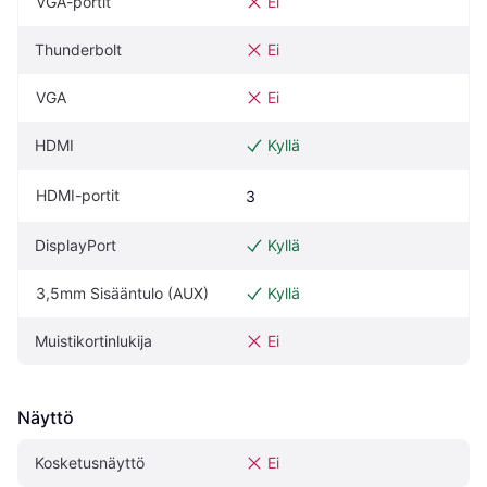
VGA-portit
Ei
Thunderbolt
Ei
VGA
Ei
HDMI
Kyllä
HDMI-portit
3
DisplayPort
Kyllä
3,5mm Sisääntulo (AUX)
Kyllä
Muistikortinlukija
Ei
Näyttö
Kosketusnäyttö
Ei