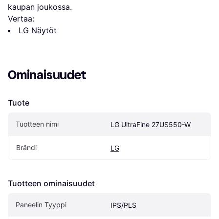
kaupan joukossa.
Vertaa:
LG Näytöt
Ominaisuudet
Tuote
Tuotteen nimi
LG UltraFine 27US550-W
Brändi
LG
Tuotteen ominaisuudet
Paneelin Tyyppi
IPS/PLS