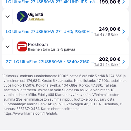
199,00 €
LG UltraFine 27US550-W 27" 4K UHD, IPS -näyttö, HDR10
Gigantti
Jälkitilaus
249,00 €
LG UltraFine 27US550-W 27'' UHD/IPS/60Hz/5ms monitor
Tai 43,49 €/kk.
¹
Proshop.fi
Ilmainen toimitus
,
2-5 päivää
202,90 €
27" LG UltraFine 27US550-W - 3840x2160 (4K) - 60Hz - IPS
Tai 35,44 €/kk.
¹
¹
Esimerkki maksusuunnitelmasta: 1000€ ostos 6 erässä: 5 erää à 174,65€ ja
viimeinen erä 174,63€. Kesto: 6 kuukautta. Nimelliskorko 17,50%, todellinen
vuosikorko 17,50%. Kokonaisvelka: 1047,88€. Korko: 47,88€. Talletus
saattaa olla tarpeen. Voimassa vain Suomessa asuville vähintään 18-
vuotiaille henkilöille. Edellyttää Klarnan hyväksynnän. Vähimmäisoston
summa 25€; enimmäisoston summa riippuu luottokelpoisuusarviosta.
Luotonantaja: Klarna Bank AB (publ), Sveavägen 46, 111 34 Tukholma, Y-
tunnus: 556737-0431. Katso ehdot osoitteesta
https://www.klarna.com/fi/ehdot/
.