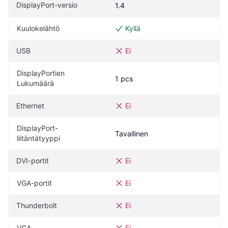
DisplayPort-versio
1.4
Kuulokelähtö
Kyllä
USB
Ei
DisplayPortien 
1 pcs
Lukumäärä
Ethernet
Ei
DisplayPort-
Tavallinen
liitäntätyyppi
DVI-portit
Ei
VGA-portit
Ei
Thunderbolt
Ei
VGA
Ei