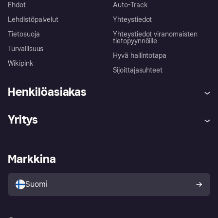
Ehdot
Auto-Track
Lehdistöpalvelut
Yhteystiedot
Tietosuoja
Yhteystiedot viranomaisten
tietopyynnöille
Turvallisuus
Hyvä hallintotapa
Wikipink
Sijoittajasuhteet
Henkilöasiakas
Ohje
Reklamaatiot
Yritys
Kirjaudu sisään
Shoppaile turvallisesti Klarnalla
Kauppiastuki
Kehittäjät
Klarna app
Yksityisyysasetukset
Kirjaudu sisään yrityksenä
Operatiivinen tila
Markkina
Tutustu kauppoihin
Peruutusoikeutesi
Myy Klarnalla
Kumppanit ja integraatiot
Ostajan turva
Suomi