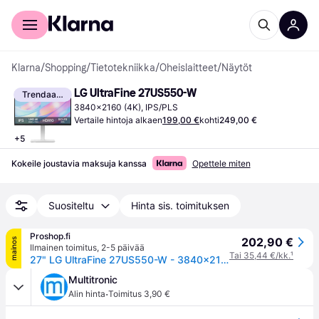
Kuluttajille
Yrityksille
Klarna
/
Shopping
/
Tietotekniikka
/
Oheislaitteet
/
Näytöt
LG UltraFine 27US550-W
Trendaava
3840x2160 (4K), IPS/PLS
Vertaile hintoja alkaen
199,00 €
kohti
249,00 €
+
5
Kokeile joustavia maksuja kanssa
Opettele miten
Suositeltu
Hinta sis. toimituksen
Proshop.fi
202,90 €
mainos
Ilmainen toimitus
,
2-5 päivää
Tai 35,44 €/kk.
¹
27" LG UltraFine 27US550-W - 3840x2160 (4K) - 60Hz - IPS
Multitronic
·
Alin hinta
Toimitus 3,90 €