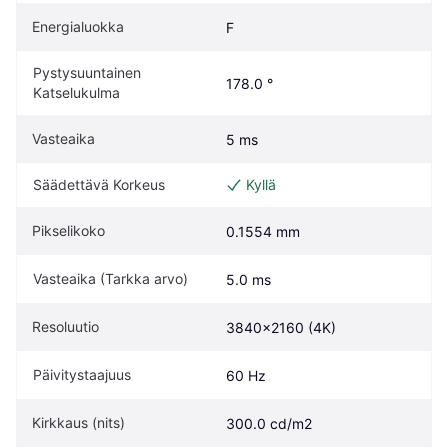
Energialuokka
F
Pystysuuntainen 
178.0 °
Katselukulma
Vasteaika
5 ms
Säädettävä Korkeus
Kyllä
Pikselikoko
0.1554 mm
Vasteaika (Tarkka arvo)
5.0 ms
Resoluutio
3840x2160 (4K)
Päivitystaajuus
60 Hz
Kirkkaus (nits)
300.0 cd/m2