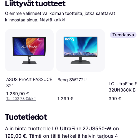
Liittyvät tuotteet
Olemme valinneet valikoiman tuotteita, jotka saattavat 
kiinnostaa sinua.
Näytä kaikki
Trendaava
ASUS ProArt PA32UCE
Benq SW272U
LG UltraFine E
32"
32UN880K-B
1 289,90 €
1 299 €
399 €
Tai 202,78 €/kk.
¹
Tuotetiedot
Alin hinta tuotteelle 
LG UltraFine 27US550-W
 on 
199,00 €
. Tämä on tällä hetkellä halvin tarjous 
4