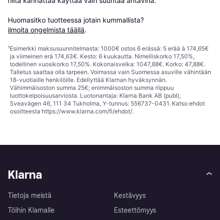
niitä kannattaa käyttää vain suuntaa antavina.

Huomasitko tuotteessa jotain kummallista? 
ilmoita ongelmista täällä
.
¹
Esimerkki maksusuunnitelmasta: 1000€ ostos 6 erässä: 5 erää à 174,65€
ja viimeinen erä 174,63€. Kesto: 6 kuukautta. Nimelliskorko 17,50%,
todellinen vuosikorko 17,50%. Kokonaisvelka: 1047,88€. Korko: 47,88€.
Talletus saattaa olla tarpeen. Voimassa vain Suomessa asuville vähintään
18-vuotiaille henkilöille. Edellyttää Klarnan hyväksynnän.
Vähimmäisoston summa 25€; enimmäisoston summa riippuu
luottokelpoisuusarviosta. Luotonantaja: Klarna Bank AB (publ),
Sveavägen 46, 111 34 Tukholma, Y-tunnus: 556737-0431. Katso ehdot
osoitteesta
https://www.klarna.com/fi/ehdot/
.
Klarna
Tietoja meistä
Kestävyys
Töihin Klarnalle
Esteettömyys