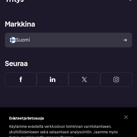
Kirjaudu sisään
Shoppaile turvallisesti Klarnalla
Kauppiastuki
Kehittäjät
Klarna app
Yksityisyysasetukset
Kirjaudu sisään yrityksenä
Operatiivinen tila
Markkina
Tutustu kauppoihin
Peruutusoikeutesi
Myy Klarnalla
Kumppanit ja integraatiot
Ostajan turva
Suomi
Seuraa
Evästeet ja tietosuoja
Käytämme evästeitä verkkosivun toiminnan varmistamiseen,
yksilöllistämiseen sekä selaamisesi analysointiin. Jaamme myös