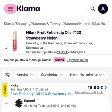
Kuluttajille
Yrityksille
Klarna
/
Shopping
/
Kauneus & Terveys
/
Kauneus
/
Kosmetiikka
/
Huuliöljyt
Milani Fruit Fetish Lip Oils #120 
Strawberry Melon
Huuliöljy, Kiilto, Ravitseva, Vitamiinit, Tuoksuva, 
Kosteuttava
+
1
Vertaile hintoja alkaen
14,35 €
kohti
27,90 €
Kokeile joustavia maksuja kanssa
Opettele miten
Versiot
Suositeltu
Hinta sis. toimituksen
Kicks
18,90 €
mainos
Toimitus 1,90 €
,
1-7 päivää
Tai 3 maksua 6,48 €
Fruit Fetish Lip Oil 120 Strawberry Melon
flaconi
·
Alin hinta
Toimitus 6,90 €
,
3-6 päivää