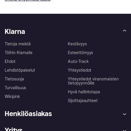
Klarna
Tietoja meistä
Kestävyys
Töihin Klarnalle
Esteettömyys
Ehdot
Auto-Track
Lehdistöpalvelut
Yhteystiedot
Tietosuoja
Yhteystiedot viranomaisten
tietopyynnöille
Turvallisuus
Hyvä hallintotapa
Wikipink
Sijoittajasuhteet
Henkilöasiakas
Ohje
Reklamaatiot
Yritys