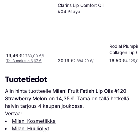
Clarins Lip Comfort Oil
#04 Pitaya
Rodial Plumpin
Collagen Lip Oi
19,46 €
2 780,00 €/L
20,19 €
16,50 €
Tai 3 maksua 6,67 €
2 884,29 €/L
4 125,0
Tuotetiedot
Alin hinta tuotteelle 
Milani Fruit Fetish Lip Oils #120 
Strawberry Melon
 on 
14,35 €
. Tämä on tällä hetkellä 
halvin tarjous 
4
 kaupan joukossa.
Vertaa:
Milani Kosmetiikka
Milani Huuliöljyt