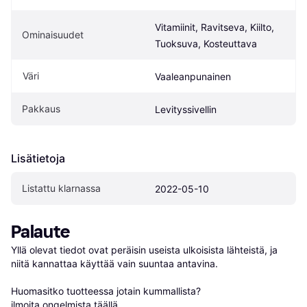
Vitamiinit, Ravitseva, Kiilto, 
Ominaisuudet
Tuoksuva, Kosteuttava
Väri
Vaaleanpunainen
Pakkaus
Levityssivellin
Lisätietoja
Listattu klarnassa
2022-05-10
Palaute
Yllä olevat tiedot ovat peräisin useista ulkoisista lähteistä, ja 
niitä kannattaa käyttää vain suuntaa antavina.

Huomasitko tuotteessa jotain kummallista? 
ilmoita ongelmista täällä
.