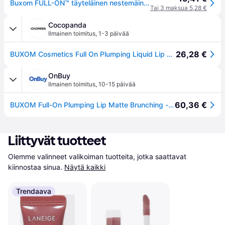
Buxom FULL-ON™ täyteläinen nestemäinen huulipuna vaalea mattavärinen brunching 4,2 ml
Tai 3 maksua 5,28 €
Cocopanda
Ilmainen toimitus
,
1-3 päivää
26,28 €
BUXOM Cosmetics Full On Plumping Liquid Lip Matte Brunching 4,2ml
OnBuy
Ilmainen toimitus
,
10-15 päivää
60,36 €
BUXOM Full-On Plumping Lip Matte Brunching -huulipuna
Liittyvät tuotteet
Olemme valinneet valikoiman tuotteita, jotka saattavat 
kiinnostaa sinua.
Näytä kaikki
Trendaava