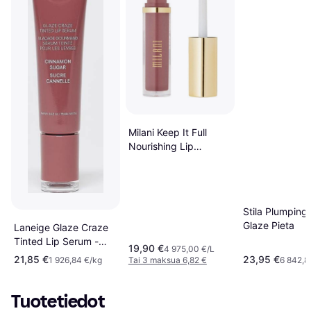
Milani Keep It Full
Nourishing Lip
Plumper #13
Rosewood
Stila Plumping 
Glaze Pieta
Laneige Glaze Craze
Tinted Lip Serum -
19,90 €
4 975,00 €/L
Tonat l'ppserum
21,85 €
23,95 €
1 926,84 €/kg
Tai 3 maksua 6,82 €
6 842,8
Tuotetiedot