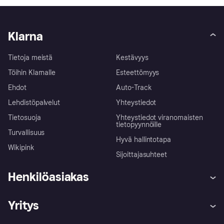
Klarna
Tietoja meistä
Kestävyys
Töihin Klarnalle
Esteettömyys
Ehdot
Auto-Track
Lehdistöpalvelut
Yhteystiedot
Tietosuoja
Yhteystiedot viranomaisten
tietopyynnöille
Turvallisuus
Hyvä hallintotapa
Wikipink
Sijoittajasuhteet
Henkilöasiakas
Ohje
Reklamaatiot
Yritys
Kirjaudu sisään
Shoppaile turvallisesti Klarnalla