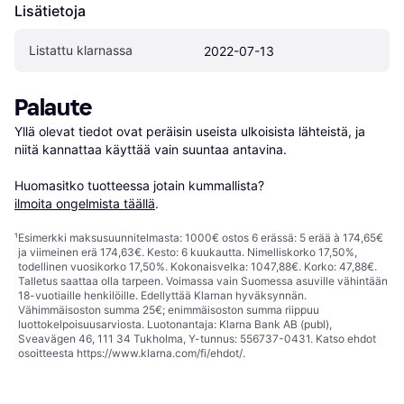
Lisätietoja
Listattu klarnassa
2022-07-13
Palaute
Yllä olevat tiedot ovat peräisin useista ulkoisista lähteistä, ja 
niitä kannattaa käyttää vain suuntaa antavina.

Huomasitko tuotteessa jotain kummallista? 
ilmoita ongelmista täällä
.
¹
Esimerkki maksusuunnitelmasta: 1000€ ostos 6 erässä: 5 erää à 174,65€
ja viimeinen erä 174,63€. Kesto: 6 kuukautta. Nimelliskorko 17,50%,
todellinen vuosikorko 17,50%. Kokonaisvelka: 1047,88€. Korko: 47,88€.
Talletus saattaa olla tarpeen. Voimassa vain Suomessa asuville vähintään
18-vuotiaille henkilöille. Edellyttää Klarnan hyväksynnän.
Vähimmäisoston summa 25€; enimmäisoston summa riippuu
luottokelpoisuusarviosta. Luotonantaja: Klarna Bank AB (publ),
Sveavägen 46, 111 34 Tukholma, Y-tunnus: 556737-0431. Katso ehdot
osoitteesta
https://www.klarna.com/fi/ehdot/
.