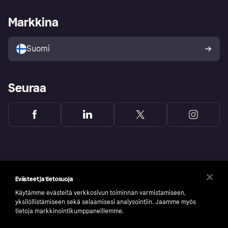
Kauppiastuki
Kehittäjät
Klarna app
Yksityisyysasetukset
Kirjaudu sisään yrityksenä
Operatiivinen tila
Markkina
Tutustu kauppoihin
Peruutusoikeutesi
Myy Klarnalla
Kumppanit ja integraatiot
Ostajan turva
Suomi
Seuraa
Evästeet ja tietosuoja
Käytämme evästeitä verkkosivun toiminnan varmistamiseen,
yksilöllistämiseen sekä selaamisesi analysointiin. Jaamme myös
tietoja markkinointikumppaneillemme.