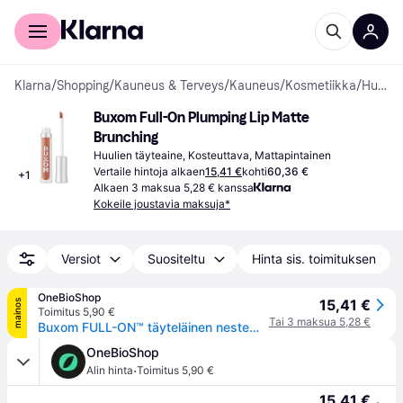
Kuluttajille
Yrityksille
Klarna
/
Shopping
/
Kauneus & Terveys
/
Kauneus
/
Kosmetiikka
/
Huulien täyteaineet
Buxom Full-On Plumping Lip Matte 
Brunching
Huulien täyteaine, Kosteuttava, Mattapintainen
Vertaile hintoja alkaen
15,41 €
kohti
60,36 €
+
1
Alkaen 3 maksua 5,28 € kanssa
Kokeile joustavia maksuja*
Versiot
Suositeltu
Hinta sis. toimituksen
OneBioShop
15,41 €
mainos
Toimitus 5,90 €
Tai 3 maksua 5,28 €
Buxom FULL-ON™ täyteläinen nestemäinen huulipuna vaalea mattavärinen brunching 4,2 ml
OneBioShop
·
Alin hinta
Toimitus 5,90 €
15,41 €