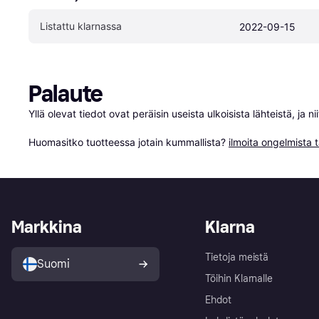
Listattu klarnassa
2022-09-15
Palaute
Yllä olevat tiedot ovat peräisin useista ulkoisista lähteistä, ja 
Huomasitko tuotteessa jotain kummallista? 
ilmoita ongelmista t
Markkina
Klarna
Tietoja meistä
Suomi
Töihin Klarnalle
Ehdot