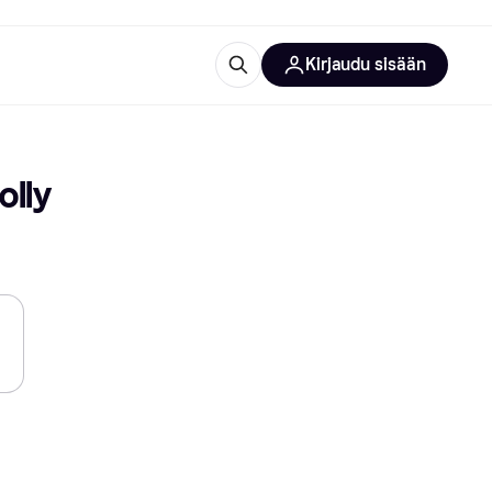
Kirjaudu sisään
totarvikkeet
rna?
olly
 kategoriat