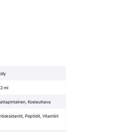
olly
.2 ml
attapintainen, Kosteuttava
tioksidantit, Peptidit, Vitamiini 