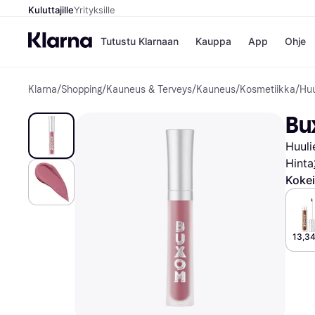
Kuluttajille
Yrityksille
Tutustu Klarnaan
Kauppa
App
Ohje
Klarna
/
Shopping
/
Kauneus & Terveys
/
Kauneus
/
Kosmetiikka
/
Huu
Kaupat
Ma
Booking.
Mak
Bu
Gigantti
Mak
H&M
Mak
Huuli
Peten Koi
kul
Wolt
Mak
Hinta
Rah
Kokei
Mob
Kauppahakem
13,34