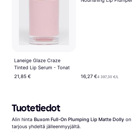
Nourishing Lip Plumper
Nude Shimmer
Laneige Glaze Craze
Tinted Lip Serum - Tonat
21,85 €
16,27 €
4 397,30 €/L
Tuotetiedot
Alin hinta 
Buxom Full-On Plumping Lip Matte Dolly
 on
tarjous yhdeltä jälleenmyyjältä.