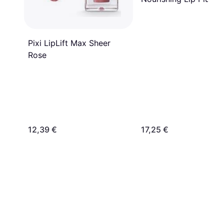
#08 Soft Rose
Pixi LipLift Max Sheer
Rose
12,39 €
17,25 €