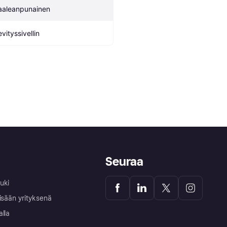
aaleanpunainen
vityssivellin
Seuraa
uki
isään yrityksenä
alla