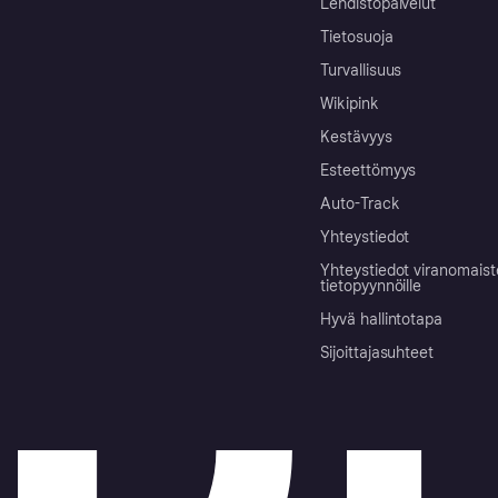
Lehdistöpalvelut
Tietosuoja
Turvallisuus
Wikipink
Kestävyys
Esteettömyys
Auto-Track
Yhteystiedot
Yhteystiedot viranomais
tietopyynnöille
Hyvä hallintotapa
Sijoittajasuhteet