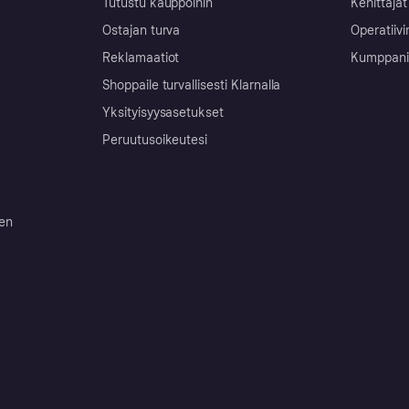
Tutustu kauppoihin
Kehittäjät
Ostajan turva
Operatiivi
Reklamaatiot
Kumppanit 
Shoppaile turvallisesti Klarnalla
Yksityisyysasetukset
Peruutusoikeutesi
ten