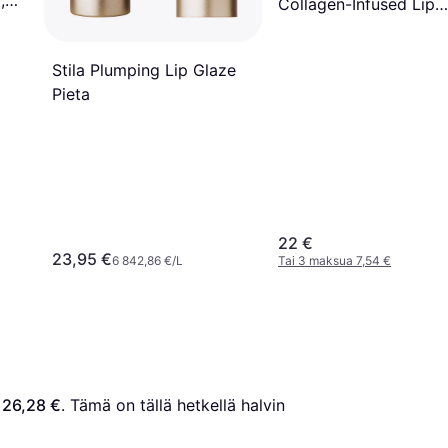
,
Collagen-Infused Lip
Serum Lingerie
Stila Plumping Lip Glaze
Pieta
22 €
23,95 €
6 842,86 €/L
Tai 3 maksua 7,54 €
 
26,28 €
. Tämä on tällä hetkellä halvin 