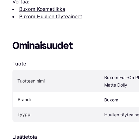
Vertaa:
Buxom Kosmetiikka
Buxom Huulien täyteaineet
Ominaisuudet
Tuote
Buxom Full-On Pl
Tuotteen nimi
Matte Dolly
Brändi
Buxom
Tyyppi
Huulien täyteain
Lisätietoja