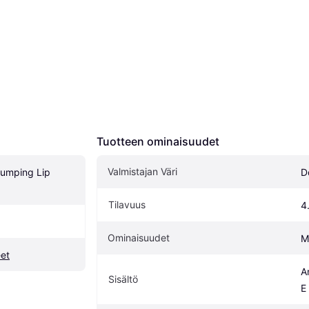
Tuotteen ominaisuudet
Valmistajan Väri
umping Lip 
D
Tilavuus
4
Ominaisuudet
M
eet
An
Sisältö
E