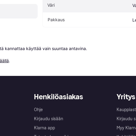
Väri
V
Pakkaus
Le
niitä kannattaa käyttää vain suuntaa antavina.

äällä
.
Henkilöasiakas
Yritys
Ohje
Kauppiast
Kirjaudu sisään
Kirjaudu s
Klarna app
Myy Klarn