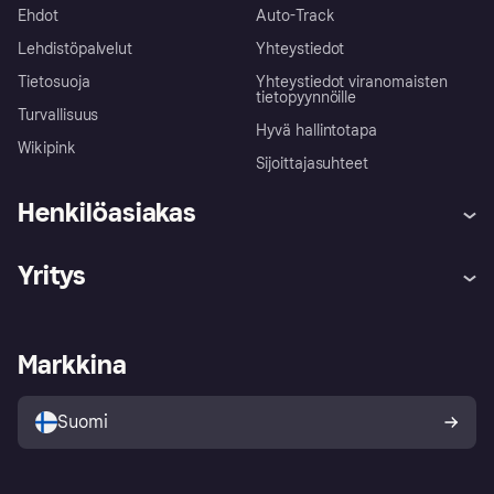
Ehdot
Auto-Track
Lehdistöpalvelut
Yhteystiedot
Tietosuoja
Yhteystiedot viranomaisten
tietopyynnöille
Turvallisuus
Hyvä hallintotapa
Wikipink
Sijoittajasuhteet
Henkilöasiakas
Ohje
Reklamaatiot
Yritys
Kirjaudu sisään
Shoppaile turvallisesti Klarnalla
Kauppiastuki
Kehittäjät
Klarna app
Yksityisyysasetukset
Kirjaudu sisään yrityksenä
Operatiivinen tila
Markkina
Tutustu kauppoihin
Peruutusoikeutesi
Myy Klarnalla
Kumppanit ja integraatiot
Ostajan turva
Suomi