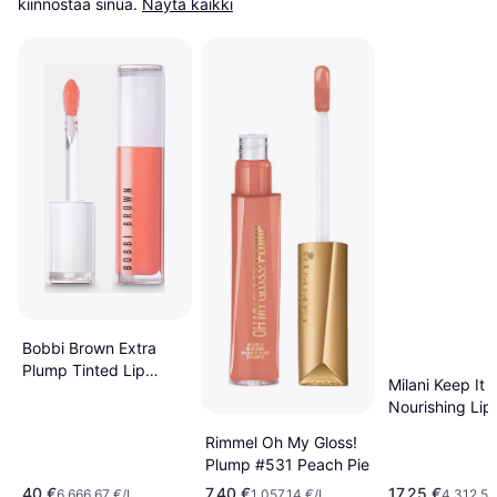
kiinnostaa sinua.
Näytä kaikki
Bobbi Brown Extra
Plump Tinted Lip
Milani Keep It F
Serum Bare Peach
Nourishing Lip
Plumper #04
Rimmel Oh My Gloss!
Luminoso
Plump #531 Peach Pie
40 €
7,40 €
17,25 €
6 666,67 €/L
1 057,14 €/L
4 312,50