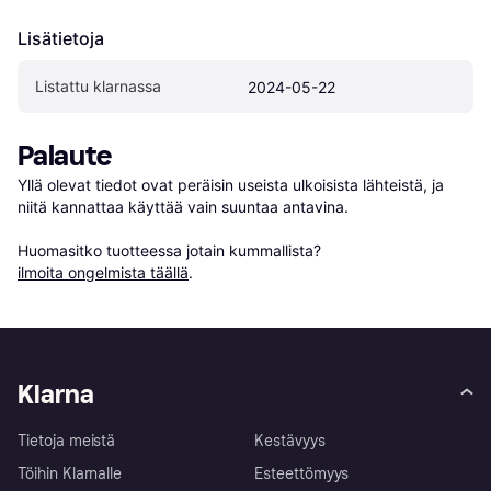
Lisätietoja
Listattu klarnassa
2024-05-22
Palaute
Yllä olevat tiedot ovat peräisin useista ulkoisista lähteistä, ja 
niitä kannattaa käyttää vain suuntaa antavina.

Huomasitko tuotteessa jotain kummallista? 
ilmoita ongelmista täällä
.
Klarna
Tietoja meistä
Kestävyys
Töihin Klarnalle
Esteettömyys