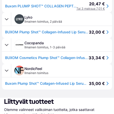
20,47 €
Buxom PLUMP SHOT™ COLLAGEN PEPTIDES ADVANCED PLUMPING MULTICHROME huulikiilto seerumi volyymivaikutuksella, Starstruck Coral väri 4 ml
Tai 3 maksua 7,01 €
Lyko
Ilmainen toimitus
,
2 päivää
32,00 €
BUXOM Plump Shot™ Collagen-Infused Lip Serum Starstruck Coral
Cocopanda
Ilmainen toimitus
,
1-3 päivää
33,34 €
BUXOM Cosmetics Plump Shot™ Collagen-Infused Lip Serum Starstruck Coral 4ml
NordicFeel
Ilmainen toimitus
35,00 €
Buxom Plump Shot™ Collagen-Infused Lip Serum Starstruck Coral - 4 ml
Liittyvät tuotteet
Olemme valinneet valikoiman tuotteita, jotka saattavat 