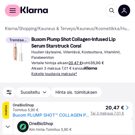
Kuluttajille
Yrityksille
Klarna
/
Shopping
/
Kauneus & Terveys
/
Kauneus
/
Kosmetiikka
/
Huulien täyteaineet
Buxom Plump Shot Collagen-Infused Lip 
Trendaava
Serum Starstruck Coral
Huulien täyteaine, Viilentävä, Kosteuttava, Vitamiinit, 
Parabeeniton
Vertaile hintoja alkaen
20,47 €
kohti
35,00 €
Alkaen 3 maksua 7,01 € kanssa
Kokeile joustavia maksuja*
Suositeltu
Hinta sis. toimituksen
OneBioShop
20,47 €
mainos
Toimitus 5,90 €
Tai 3 maksua 7,01 €
Buxom PLUMP SHOT™ COLLAGEN PEPTIDES ADVANCED PLUMPING MULTICHROME huulikiilto seerumi volyymivaikutuksella, Starstruck Coral väri 4 ml
OneBioShop
·
Alin hinta
Toimitus 5,90 €