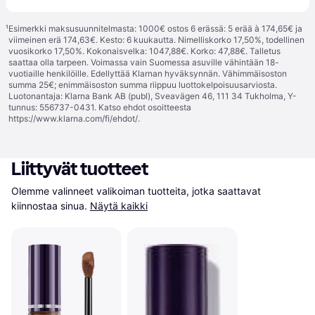
¹
Esimerkki maksusuunnitelmasta: 1000€ ostos 6 erässä: 5 erää à 174,65€ ja
viimeinen erä 174,63€. Kesto: 6 kuukautta. Nimelliskorko 17,50%, todellinen
vuosikorko 17,50%. Kokonaisvelka: 1047,88€. Korko: 47,88€. Talletus
saattaa olla tarpeen. Voimassa vain Suomessa asuville vähintään 18-
vuotiaille henkilöille. Edellyttää Klarnan hyväksynnän. Vähimmäisoston
summa 25€; enimmäisoston summa riippuu luottokelpoisuusarviosta.
Luotonantaja: Klarna Bank AB (publ), Sveavägen 46, 111 34 Tukholma, Y-
tunnus: 556737-0431. Katso ehdot osoitteesta
https://www.klarna.com/fi/ehdot/
.
Liittyvät tuotteet
Olemme valinneet valikoiman tuotteita, jotka saattavat 
kiinnostaa sinua.
Näytä kaikki