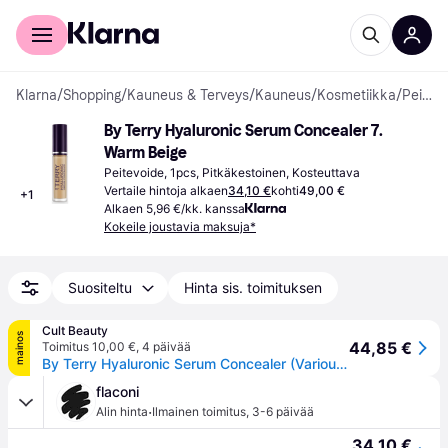
Kuluttajille
Yrityksille
Klarna
/
Shopping
/
Kauneus & Terveys
/
Kauneus
/
Kosmetiikka
/
Peitevoiteet
By Terry Hyaluronic Serum Concealer 7. 
Warm Beige
Peitevoide, 1pcs, Pitkäkestoinen, Kosteuttava
Vertaile hintoja alkaen
34,10 €
kohti
49,00 €
+
1
Alkaen 5,96 €/kk. kanssa
Kokeile joustavia maksuja*
Suositeltu
Hinta sis. toimituksen
Cult Beauty
mainos
44,85 €
Toimitus 10,00 €
,
4 päivää
By Terry Hyaluronic Serum Concealer (Various Shades) - 7. Warm Beige
flaconi
·
Alin hinta
Ilmainen toimitus
,
3-6 päivää
34,10 €