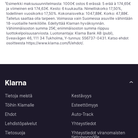
¹
Esimerkki maksusuunnitelmasta: 1000€ ostos 6 erässä: 5 erää à 174,65€
ja viimeinen erä 174,63€. Kesto: 6 kuukautta. Nimelliskorko 17,50%,
todellinen vuosikorko 17,50%. Kokonaisvelka: 1047,88€. Korko: 47,88€.
Talletus saattaa olla tarpeen. Voimassa vain Suomessa asuville vähintään
18-vuotiaille henkilöille. Edellyttää Klarnan hyväksynnän.
Vähimmäisoston summa 25€; enimmäisoston summa riippuu
luottokelpoisuusarviosta. Luotonantaja: Klarna Bank AB (publ),
Sveavägen 46, 111 34 Tukholma, Y-tunnus: 556737-0431. Katso ehdot
osoitteesta
https://www.klarna.com/fi/ehdot/
.
Klarna
Tietoja meistä
Kestävyys
Töihin Klarnalle
Esteettömyys
Ehdot
Auto-Track
Lehdistöpalvelut
Yhteystiedot
Tietosuoja
Yhteystiedot viranomaisten
tietopyynnöille