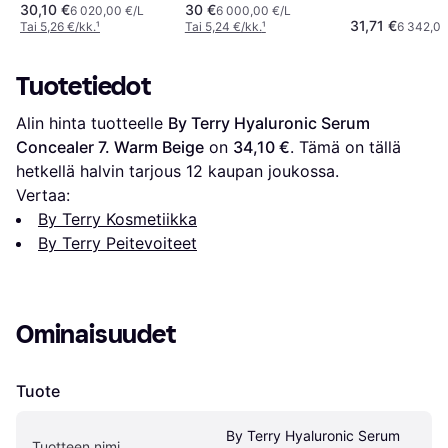
Intense Deep
30,10 €
30 €
Rosy Nude
6 020,00 €/L
6 000,00 €/L
31,71 €
Tai 5,26 €/kk.
¹
Tai 5,24 €/kk.
¹
6 342,00
Tuotetiedot
Alin hinta tuotteelle 
By Terry Hyaluronic Serum 
Concealer 7. Warm Beige
 on 
34,10 €
. Tämä on tällä 
hetkellä halvin tarjous 
12
 kaupan joukossa.
Vertaa:
By Terry Kosmetiikka
By Terry Peitevoiteet
Ominaisuudet
Tuote
By Terry Hyaluronic Serum 
Tuotteen nimi