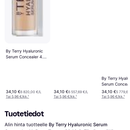
By Terry Hyaluronic
Serum Concealer 4.
Rosy Nude
By Terry Hyalu
Serum Conceal
Amber Nude
34,10 €
34,10 €
34,10 €
6 820,00 €/L
6 557,69 €/L
5 779,66
Tai 5,96 €/kk.
¹
Tai 5,96 €/kk.
¹
Tai 5,96 €/kk.
¹
Tuotetiedot
Alin hinta tuotteelle 
By Terry Hyaluronic Serum 