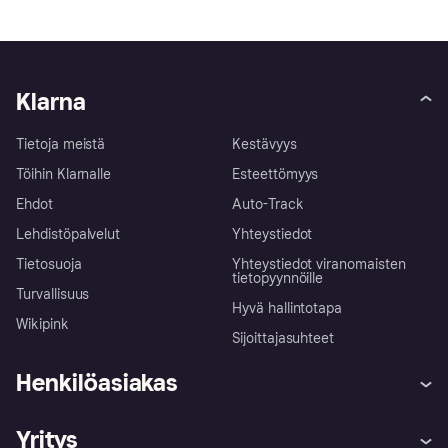
Klarna
Tietoja meistä
Kestävyys
Töihin Klarnalle
Esteettömyys
Ehdot
Auto-Track
Lehdistöpalvelut
Yhteystiedot
Tietosuoja
Yhteystiedot viranomaisten
tietopyynnöille
Turvallisuus
Hyvä hallintotapa
Wikipink
Sijoittajasuhteet
Henkilöasiakas
Ohje
Reklamaatiot
Yritys