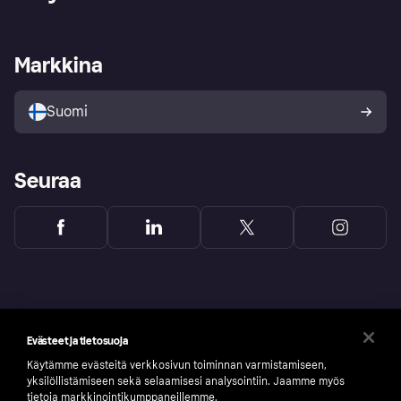
Kirjaudu sisään
Shoppaile turvallisesti Klarnalla
Kauppiastuki
Kehittäjät
Klarna app
Yksityisyysasetukset
Kirjaudu sisään yrityksenä
Operatiivinen tila
Markkina
Tutustu kauppoihin
Peruutusoikeutesi
Myy Klarnalla
Kumppanit ja integraatiot
Ostajan turva
Suomi
Seuraa
Evästeet ja tietosuoja
Käytämme evästeitä verkkosivun toiminnan varmistamiseen,
yksilöllistämiseen sekä selaamisesi analysointiin. Jaamme myös
tietoja markkinointikumppaneillemme.