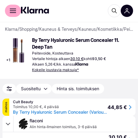
Kuluttajille
Yrityksille
Klarna
/
Shopping
/
Kauneus & Terveys
/
Kauneus
/
Kosmetiikka
/
Peitevoiteet
By Terry Hyaluronic Serum Concealer 11. 
Deep Tan
Peitevoide, Kosteuttava
Vertaile hintoja alkaen
30,10 €
kohti
93,50 €
+
1
Alkaen 5,26 €/kk. kanssa
Kokeile joustavia maksuja*
Suositeltu
Hinta sis. toimituksen
Cult Beauty
mainos
44,85 €
Toimitus 10,00 €
,
4 päivää
By Terry Hyaluronic Serum Concealer (Various Shades) - 11. Deep Tan
flaconi
·
Alin hinta
Ilmainen toimitus
,
3-6 päivää
30,10 €