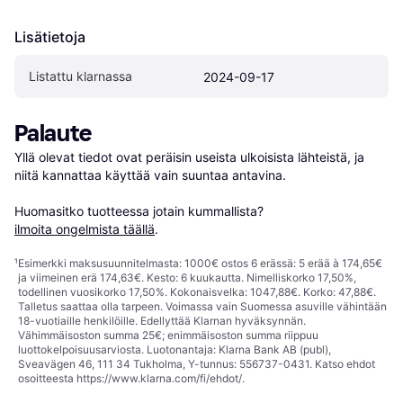
Lisätietoja
Listattu klarnassa
2024-09-17
Palaute
Yllä olevat tiedot ovat peräisin useista ulkoisista lähteistä, ja 
niitä kannattaa käyttää vain suuntaa antavina.

Huomasitko tuotteessa jotain kummallista? 
ilmoita ongelmista täällä
.
¹
Esimerkki maksusuunnitelmasta: 1000€ ostos 6 erässä: 5 erää à 174,65€
ja viimeinen erä 174,63€. Kesto: 6 kuukautta. Nimelliskorko 17,50%,
todellinen vuosikorko 17,50%. Kokonaisvelka: 1047,88€. Korko: 47,88€.
Talletus saattaa olla tarpeen. Voimassa vain Suomessa asuville vähintään
18-vuotiaille henkilöille. Edellyttää Klarnan hyväksynnän.
Vähimmäisoston summa 25€; enimmäisoston summa riippuu
luottokelpoisuusarviosta. Luotonantaja: Klarna Bank AB (publ),
Sveavägen 46, 111 34 Tukholma, Y-tunnus: 556737-0431. Katso ehdot
osoitteesta
https://www.klarna.com/fi/ehdot/
.