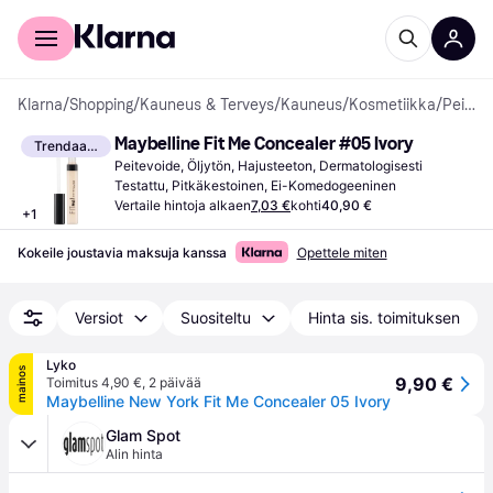
Kuluttajille
Yrityksille
Klarna
/
Shopping
/
Kauneus & Terveys
/
Kauneus
/
Kosmetiikka
/
Peitevoiteet
Maybelline Fit Me Concealer #05 Ivory
Trendaava
Peitevoide, Öljytön, Hajusteeton, Dermatologisesti 
Testattu, Pitkäkestoinen, Ei-Komedogeeninen
Vertaile hintoja alkaen
7,03 €
kohti
40,90 €
+
1
Kokeile joustavia maksuja kanssa
Opettele miten
Versiot
Suositeltu
Hinta sis. toimituksen
Lyko
mainos
9,90 €
Toimitus 4,90 €
,
2 päivää
Maybelline New York Fit Me Concealer 05 Ivory
Glam Spot
Alin hinta