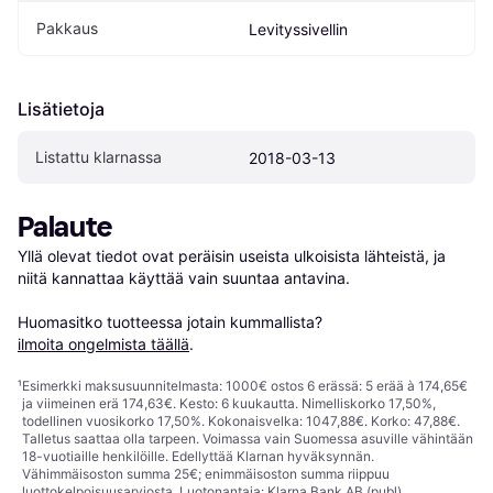
Pakkaus
Levityssivellin
Lisätietoja
Listattu klarnassa
2018-03-13
Palaute
Yllä olevat tiedot ovat peräisin useista ulkoisista lähteistä, ja 
niitä kannattaa käyttää vain suuntaa antavina.

Huomasitko tuotteessa jotain kummallista? 
ilmoita ongelmista täällä
.
¹
Esimerkki maksusuunnitelmasta: 1000€ ostos 6 erässä: 5 erää à 174,65€
ja viimeinen erä 174,63€. Kesto: 6 kuukautta. Nimelliskorko 17,50%,
todellinen vuosikorko 17,50%. Kokonaisvelka: 1047,88€. Korko: 47,88€.
Talletus saattaa olla tarpeen. Voimassa vain Suomessa asuville vähintään
18-vuotiaille henkilöille. Edellyttää Klarnan hyväksynnän.
Vähimmäisoston summa 25€; enimmäisoston summa riippuu
luottokelpoisuusarviosta. Luotonantaja: Klarna Bank AB (publ),