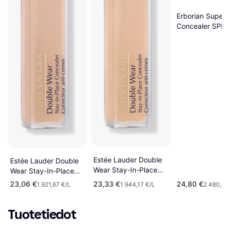
Erborian Super
Concealer SPF
Nude
Estée Lauder Double
Estée Lauder Double
Wear Stay-In-Place
Wear Stay-In-Place
Concealer 24-Hour
Concealer 3C 12 ml
23,06 €
23,33 €
24,80 €
1 921,67 €/L
1 944,17 €/L
2 480,0
12ml
Tuotetiedot