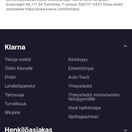
Sveavägen 46, 111 34 Tukholma, Y-tunnus: 556737-0431. Katso ehdot
osoitteesta
https://www.klarna.com/fi/ehdot/
.
Klarna
Tietoja meistä
Kestävyys
Töihin Klarnalle
Esteettömyys
Ehdot
Auto-Track
Lehdistöpalvelut
Yhteystiedot
Tietosuoja
Yhteystiedot viranomaisten
tietopyynnöille
Turvallisuus
Hyvä hallintotapa
Wikipink
Sijoittajasuhteet
Henkilöasiakas