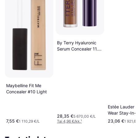
By Terry Hyaluronic
Serum Concealer 11.
Deep Tan
Maybelline Fit Me
Concealer #10 Light
Estée Lauder 
Wear Stay-In-
28,35 €
5 670,00 €/L
Concealer 3C 
7,55 €
23,06 €
1 110,29 €/L
Tai 4,96 €/kk.
¹
1 921,67