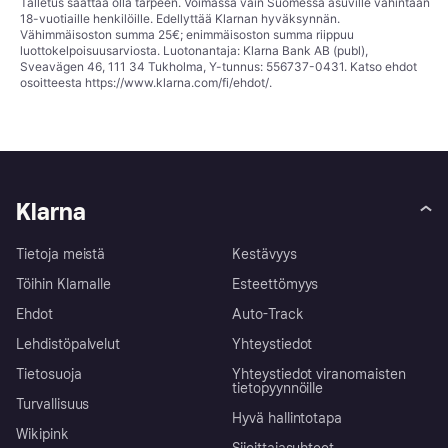
Talletus saattaa olla tarpeen. Voimassa vain Suomessa asuville vähintään
18-vuotiaille henkilöille. Edellyttää Klarnan hyväksynnän.
Vähimmäisoston summa 25€; enimmäisoston summa riippuu
luottokelpoisuusarviosta. Luotonantaja: Klarna Bank AB (publ),
Sveavägen 46, 111 34 Tukholma, Y-tunnus: 556737-0431. Katso ehdot
osoitteesta
https://www.klarna.com/fi/ehdot/
.
Klarna
Tietoja meistä
Kestävyys
Töihin Klarnalle
Esteettömyys
Ehdot
Auto-Track
Lehdistöpalvelut
Yhteystiedot
Tietosuoja
Yhteystiedot viranomaisten
tietopyynnöille
Turvallisuus
Hyvä hallintotapa
Wikipink