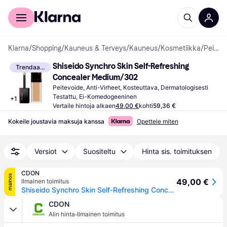
Kuluttajille
Yrityksille
Klarna
/
Shopping
/
Kauneus & Terveys
/
Kauneus
/
Kosmetiikka
/
Peitevoiteet
Shiseido Synchro Skin Self-Refreshing 
Trendaava
Concealer Medium/302
Peitevoide, Anti-Virheet, Kosteuttava, Dermatologisesti 
Testattu, Ei-Komedogeeninen
+
1
Vertaile hintoja alkaen
49,00 €
kohti
59,36 €
Kokeile joustavia maksuja kanssa
Opettele miten
Versiot
Suositeltu
Hinta sis. toimituksen
CDON
mainos
49,00 €
Ilmainen toimitus
Shiseido Synchro Skin Self-Refreshing Concealer 302 Medium
CDON
·
Alin hinta
Ilmainen toimitus