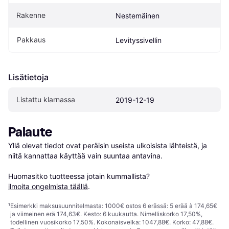
Rakenne
Nestemäinen
Pakkaus
Levityssivellin
Lisätietoja
Listattu klarnassa
2019-12-19
Palaute
Yllä olevat tiedot ovat peräisin useista ulkoisista lähteistä, ja 
niitä kannattaa käyttää vain suuntaa antavina.

Huomasitko tuotteessa jotain kummallista? 
ilmoita ongelmista täällä
.
¹
Esimerkki maksusuunnitelmasta: 1000€ ostos 6 erässä: 5 erää à 174,65€
ja viimeinen erä 174,63€. Kesto: 6 kuukautta. Nimelliskorko 17,50%,
todellinen vuosikorko 17,50%. Kokonaisvelka: 1047,88€. Korko: 47,88€.