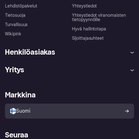
Lehdistöpalvelut
Yhteystiedot
Tietosuoja
Yhteystiedot viranomaisten
tietopyynnöille
Turvallisuus
Hyvä hallintotapa
Wikipink
Sijoittajasuhteet
Henkilöasiakas
Ohje
Reklamaatiot
Yritys
Kirjaudu sisään
Shoppaile turvallisesti Klarnalla
Kauppiastuki
Kehittäjät
Klarna app
Yksityisyysasetukset
Kirjaudu sisään yrityksenä
Operatiivinen tila
Markkina
Tutustu kauppoihin
Peruutusoikeutesi
Myy Klarnalla
Kumppanit ja integraatiot
Ostajan turva
Suomi
Seuraa