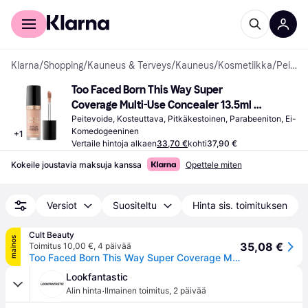
Kuluttajille
Yrityksille
Klarna
/
Shopping
/
Kauneus & Terveys
/
Kauneus
/
Kosmetiikka
/
Peitevoiteet
Too Faced Born This Way Super 
Coverage Multi-Use Concealer 13.5ml 
(Various Shades) Taffy
Peitevoide, Kosteuttava, Pitkäkestoinen, Parabeeniton, Ei-
Komedogeeninen
+
1
Vertaile hintoja alkaen
33,70 €
kohti
37,90 €
Kokeile joustavia maksuja kanssa
Opettele miten
Versiot
Suositeltu
Hinta sis. toimituksen
Cult Beauty
mainos
35,08 €
Toimitus 10,00 €
,
4 päivää
Too Faced Born This Way Super Coverage Multi-Use Concealer 13.5ml (Various Shades) - Taffy
Lookfantastic
·
Alin hinta
Ilmainen toimitus
,
2 päivää