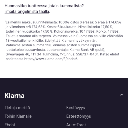
Huomasitko tuotteessa jotain kummallista? 
ilmoita ongelmista täällä
.
¹
Esimerkki maksusuunnitelmasta: 1000€ ostos 6 erässä: 5 erää à 174,65€
ja viimeinen erä 174,63€. Kesto: 6 kuukautta. Nimelliskorko 17,50%,
todellinen vuosikorko 17,50%. Kokonaisvelka: 1047,88€. Korko: 47,88€.
Talletus saattaa olla tarpeen. Voimassa vain Suomessa asuville vähintään
18-vuotiaille henkilöille. Edellyttää Klarnan hyväksynnän.
Vähimmäisoston summa 25€; enimmäisoston summa riippuu
luottokelpoisuusarviosta. Luotonantaja: Klarna Bank AB (publ),
Sveavägen 46, 111 34 Tukholma, Y-tunnus: 556737-0431. Katso ehdot
osoitteesta
https://www.klarna.com/fi/ehdot/
.
Klarna
Tietoja meistä
Kestävyys
Töihin Klarnalle
Esteettömyys
Ehdot
Auto-Track