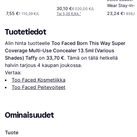
Wear Stay-In-
30,10 €
6 020,00 €/L
Concealer 24-
7,55 €
23,24 €
1 110,29 €/L
Tai 5,26 €/kk.
¹
1 936,6
12ml
Tuotetiedot
Alin hinta tuotteelle 
Too Faced Born This Way Super 
Coverage Multi-Use Concealer 13.5ml (Various 
Shades) Taffy
 on 
33,70 €
. Tämä on tällä hetkellä 
halvin tarjous 
4
 kaupan joukossa.
Vertaa:
Too Faced Kosmetiikka
Too Faced Peitevoiteet
Ominaisuudet
Tuote