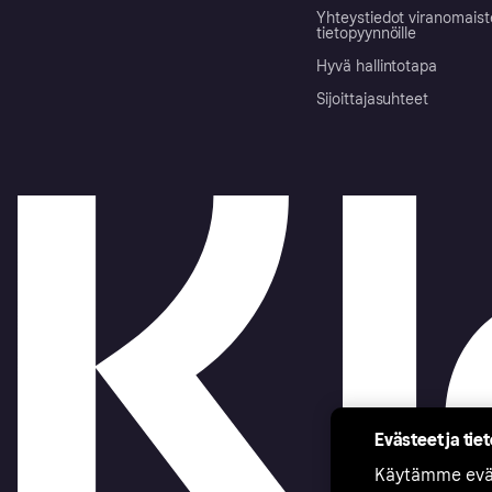
Yhteystiedot viranomais
tietopyynnöille
Hyvä hallintotapa
Sijoittajasuhteet
Evästeet ja tie
Käytämme eväs