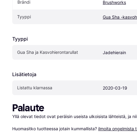
Brändi
Brushworks
Tyyppi
Gua Sha -kasvohi
Tyyppi
Gua Sha ja Kasvohierontarullat
Jadehierain
Lisätietoja
Listattu klarnassa
2020-03-19
Palaute
Yllä olevat tiedot ovat peräisin useista ulkoisista lähteistä, ja 
Huomasitko tuotteessa jotain kummallista? 
ilmoita ongelmista t