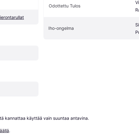
V
Odottettu Tulos
R
erontarullat
S
Iho-ongelma
P
niitä kannattaa käyttää vain suuntaa antavina.

äällä
.