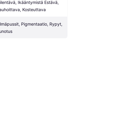
iilentävä, Ikääntymistä Estävä, 
auhoittava, Kosteuttava
ilmäpussit, Pigmentaatio, Rypyt, 
unotus