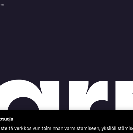
ten
tosuoja
teitä verkkosivun toiminnan varmistamiseen, yksilöllistämi