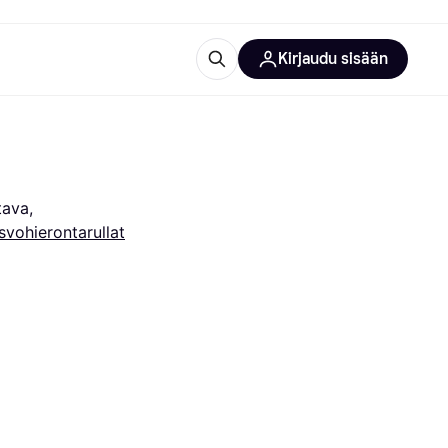
Kirjaudu sisään
totarvikkeet
rna?
tava,  
vohierontarullat
 kategoriat