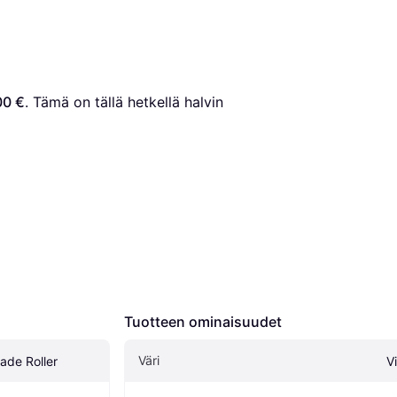
00 €
. Tämä on tällä hetkellä halvin 
Tuotteen ominaisuudet
Väri
ade Roller
V