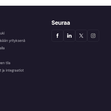
Seuraa
uki
isään yrityksenä
alla
nen tila
ja integraatiot