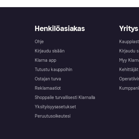
Henkilöasiakas
Yritys
Ohje
Kauppiast
Kirjaudu sisään
Kirjaudu s
Klarna app
Myy Klarn
Tutustu kauppoihin
Kehittäjät
Ostajan turva
Operatiivi
Reklamaatiot
Kumppanit 
Shoppaile turvallisesti Klarnalla
Yksityisyysasetukset
Peruutusoikeutesi