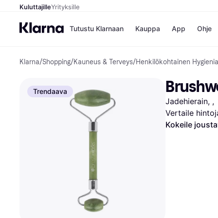
Kuluttajille
Yrityksille
Tutustu Klarnaan
Kauppa
App
Ohje
Klarna
/
Shopping
/
Kauneus & Terveys
/
Henkilökohtainen Hygieni
Kaupat
Ma
Booking.
Mak
Brushwo
Gigantti
Mak
Trendaava
H&M
Mak
Jadehierain, , 
Peten Koi
kul
Wolt
Mak
Vertaile hinto
Rah
Kokeile joust
Mob
Kauppahakem