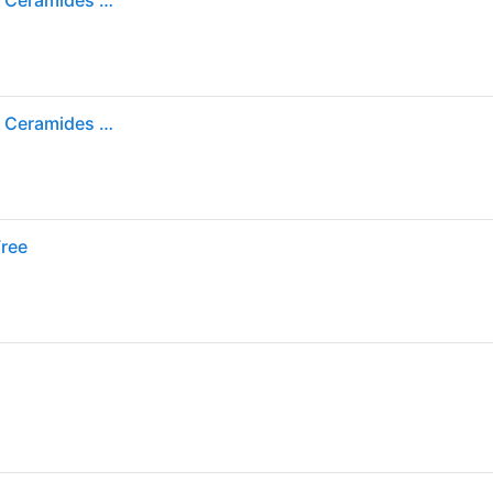
CeraVe Micellar Cleansing Water with Niacinamide & Ceramides for All Skin Types 295ml
CeraVe Micellar Cleansing Water with Niacinamide & Ceramides for All Skin Types 295ml
Free