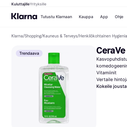
Kuluttajille
Yrityksille
Tutustu Klarnaan
Kauppa
App
Ohje
Klarna
/
Shopping
/
Kauneus & Terveys
/
Henkilökohtainen Hygieni
Kaupat
Ma
Booking.
Mak
CeraVe 
Gigantti
Mak
Trendaava
H&M
Mak
Kasvopuhdistus
Peten Koi
kul
Wolt
Mak
komedogeeninen
Rah
Vitamiinit
Mob
Vertaile hinto
Kokeile joust
Kauppahakem