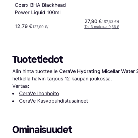
Cosrx BHA Blackhead
Power Liquid 100ml
27,90 €
157,63 €/L
12,79 €
127,90 €/L
Tai 3 maksua 9,56 €
Tuotetiedot
Alin hinta tuotteelle 
CeraVe Hydrating Micellar Water
hetkellä halvin tarjous 
12
 kaupan joukossa.
Vertaa:
CeraVe Ihonhoito
CeraVe Kasvopuhdistusaineet
Ominaisuudet