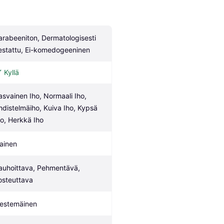
arabeeniton, Dermatologisesti 
estattu, Ei-komedogeeninen
Kyllä
asvainen Iho, Normaali Iho, 
hdistelmäiho, Kuiva Iho, Kypsä 
ho, Herkkä Iho
ainen
auhoittava, Pehmentävä, 
osteuttava
estemäinen