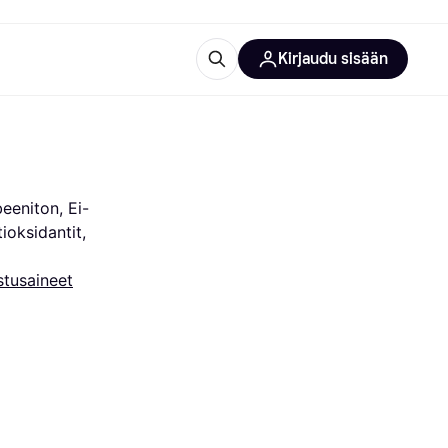
Kirjaudu sisään
totarvikkeet
rna?
beeniton, Ei-
oksidantit, 
tusaineet
 kategoriat