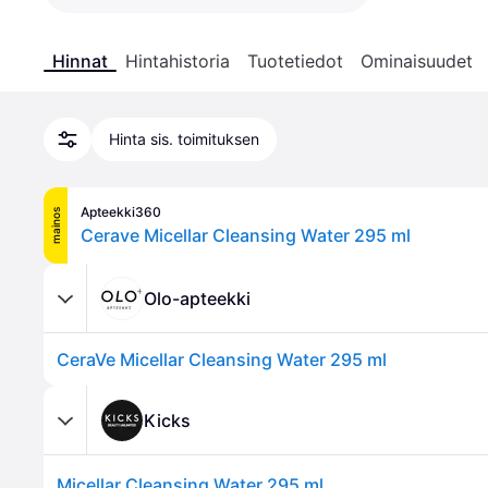
Hinnat
Hintahistoria
Tuotetiedot
Ominaisuudet
Hinta sis. toimituksen
Apteekki360
mainos
Cerave Micellar Cleansing Water 295 ml
Olo-apteekki
CeraVe Micellar Cleansing Water 295 ml
Kicks
Micellar Cleansing Water 295 ml