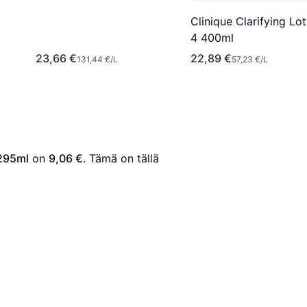
Clinique Clarifying Lot
4 400ml
23,66 €
22,89 €
131,44 €/L
57,23 €/L
 295ml
 on 
9,06 €
. Tämä on tällä 