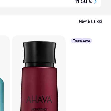
11,50 €
Näytä kaikki
Trendaava