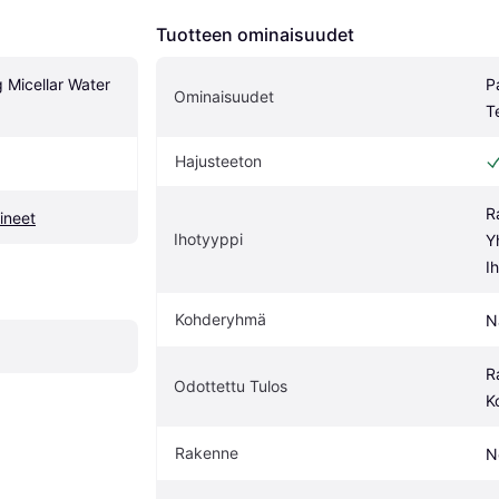
Tuotteen ominaisuudet
 Micellar Water 
P
Ominaisuudet
T
Hajusteeton
R
ineet
Ihotyyppi
Y
I
Kohderyhmä
N
R
Odottettu Tulos
K
Rakenne
N