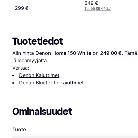
549 €
299 €
Tai 95,89 €/kk.
¹
Tuotetiedot
Alin hinta 
Denon Home 150 White
 on 
249,00 €
. Tämä 
jälleenmyyjältä.
Vertaa:
Denon Kaiuttimet
Denon Bluetooth-kaiuttimet
Ominaisuudet
Tuote