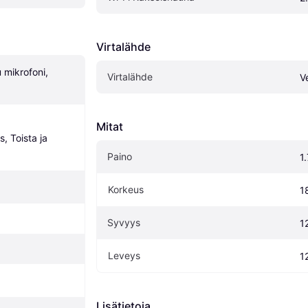
Virtalähde
mikrofoni, 
Virtalähde
V
Mitat
 Toista ja 
Paino
1
Korkeus
1
Syvyys
1
Leveys
1
Lisätietoja