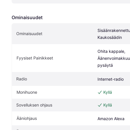
Ominaisuudet
Sisäänrakennettu 
Ominaisuudet
Kaukosäädin
Ohita kappale, 
Fyysiset Painikkeet
Äänenvoimakkuus,
pysäytä
Radio
Internet-radio
Monihuone
Kyllä
Sovelluksen ohjaus
Kyllä
Ääniohjaus
Amazon Alexa