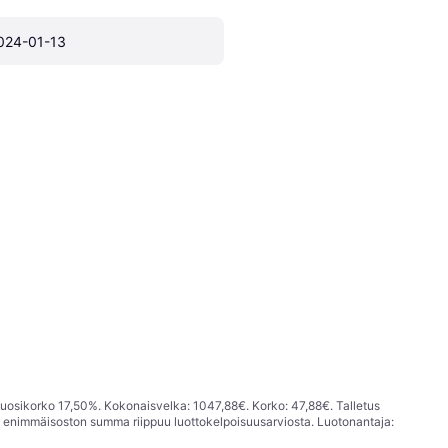
024-01-13
vuosikorko 17,50%. Kokonaisvelka: 1047,88€. Korko: 47,88€. Talletus
; enimmäisoston summa riippuu luottokelpoisuusarviosta. Luotonantaja: