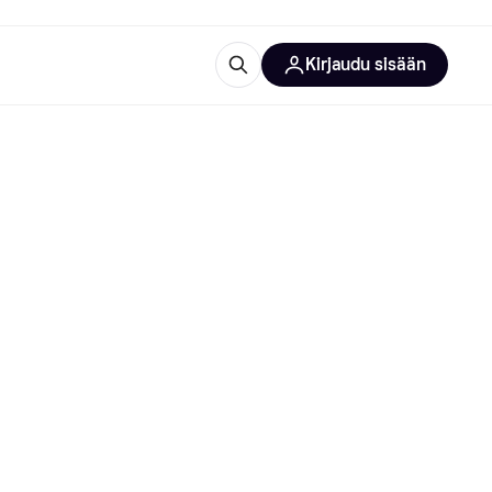
Kirjaudu sisään
totarvikkeet
rna?
 kategoriat