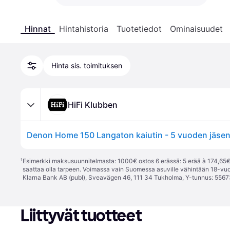
Hinnat
Hintahistoria
Tuotetiedot
Ominaisuudet
Hinta sis. toimituksen
HiFi Klubben
¹
Esimerkki maksusuunnitelmasta: 1000€ ostos 6 erässä: 5 erää à 174,65€ 
saattaa olla tarpeen. Voimassa vain Suomessa asuville vähintään 18-vuo
Klarna Bank AB (publ), Sveavägen 46, 111 34 Tukholma, Y-tunnus: 5567
Liittyvät tuotteet