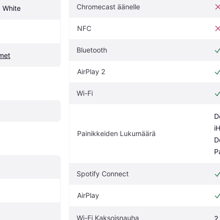
Chromecast äänelle
 White
NFC
Bluetooth
imet
AirPlay 2
Wi-Fi
D
i
Painikkeiden Lukumäärä
D
P
Spotify Connect
AirPlay
Wi-Fi Kaksoisnauha
2