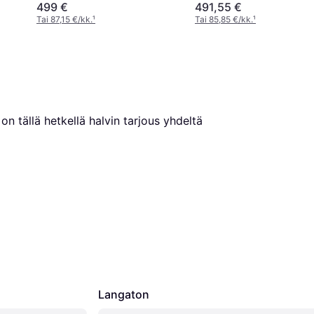
499 €
491,55 €
Tai 87,15 €/kk.
¹
Tai 85,85 €/kk.
¹
on tällä hetkellä halvin tarjous yhdeltä 
Langaton