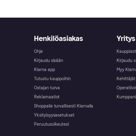
Henkilöasiakas
Yritys
Ohje
Kauppiast
Kirjaudu sisään
Kirjaudu s
Klarna app
Myy Klarn
Tutustu kauppoihin
Kehittäjät
Ostajan turva
Operatiivi
Reklamaatiot
Kumppanit 
Shoppaile turvallisesti Klarnalla
Yksityisyysasetukset
Peruutusoikeutesi