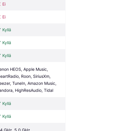
Ei
Ei
Kyllä
Kyllä
Kyllä
enon HEOS, Apple Music, 
HeartRadio, Roon, SiriusXm, 
eezer, TuneIn, Amazon Music, 
andora, HighResAudio, Tidal
Kyllä
Kyllä
.4 GHz, 5.0 GHz