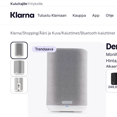
Kuluttajille
Yrityksille
Tutustu Klarnaan
Kauppa
App
Ohje
Klarna
/
Shopping
/
Ääni ja Kuva
/
Kaiuttimet
/
Bluetooth-kaiuttimet
Kaupat
Ma
Booking.
Mak
De
Gigantti
Mak
Trendaava
H&M
Mak
Monih
Peten Koi
kul
Wolt
Mak
Hinta
Rah
Alkae
Mob
Kauppahakem
249,0