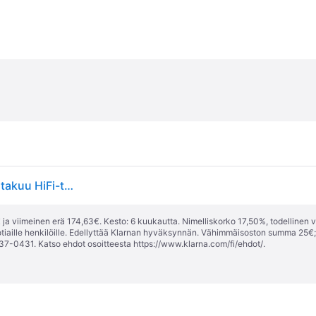
Denon Home 150 Langaton kaiutin - 5 vuoden jäsentakuu HiFi-tuotteille
ja viimeinen erä 174,63€. Kesto: 6 kuukautta. Nimelliskorko 17,50%, todellinen 
tiaille henkilöille. Edellyttää Klarnan hyväksynnän. Vähimmäisoston summa 25€
37-0431. Katso ehdot osoitteesta
https://www.klarna.com/fi/ehdot/
.