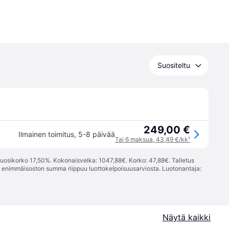
Suositeltu
249,00 €
Ilmainen toimitus
,
5-8 päivää
Tai 6 maksua, 43,49 €/kk
¹
vuosikorko 17,50%. Kokonaisvelka: 1047,88€. Korko: 47,88€. Talletus
; enimmäisoston summa riippuu luottokelpoisuusarviosta. Luotonantaja:
Näytä kaikki