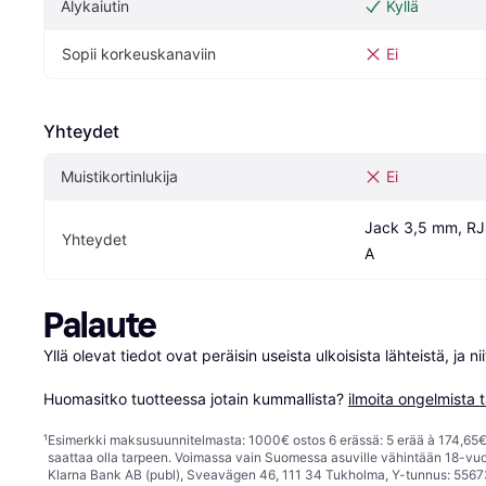
Älykaiutin
Kyllä
Sopii korkeuskanaviin
Ei
Yhteydet
Muistikortinlukija
Ei
Jack 3,5 mm, RJ
Yhteydet
A
Palaute
Yllä olevat tiedot ovat peräisin useista ulkoisista lähteistä, ja 
Huomasitko tuotteessa jotain kummallista? 
ilmoita ongelmista t
¹
Esimerkki maksusuunnitelmasta: 1000€ ostos 6 erässä: 5 erää à 174,65€ 
saattaa olla tarpeen. Voimassa vain Suomessa asuville vähintään 18-vuo
Klarna Bank AB (publ), Sveavägen 46, 111 34 Tukholma, Y-tunnus: 5567