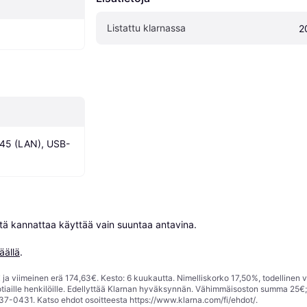
Listattu klarnassa
2
45 (LAN), USB-
niitä kannattaa käyttää vain suuntaa antavina.

äällä
.
ja viimeinen erä 174,63€. Kesto: 6 kuukautta. Nimelliskorko 17,50%, todellinen 
tiaille henkilöille. Edellyttää Klarnan hyväksynnän. Vähimmäisoston summa 25€
37-0431. Katso ehdot osoitteesta
https://www.klarna.com/fi/ehdot/
.