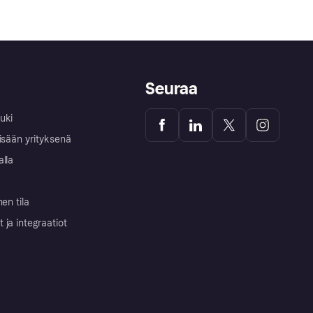
Seuraa
uki
isään yrityksenä
alla
nen tila
ja integraatiot