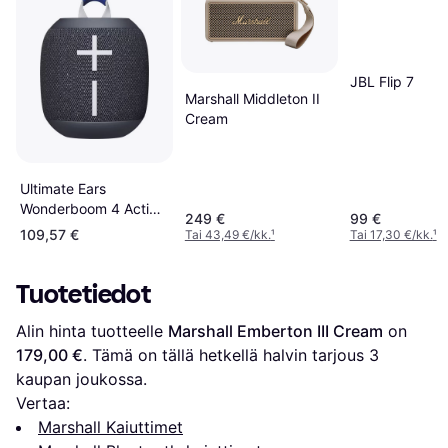
JBL Flip 7
Marshall Middleton II
Cream
Ultimate Ears
Wonderboom 4 Active
249 €
99 €
Black
109,57 €
Tai 43,49 €/kk.
¹
Tai 17,30 €/kk.
¹
Tuotetiedot
Alin hinta tuotteelle 
Marshall Emberton III Cream
 on 
179,00 €
. Tämä on tällä hetkellä halvin tarjous 
3
kaupan joukossa.
Vertaa:
Marshall Kaiuttimet