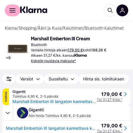
Kuluttajille
Yrityksille
Klarna
/
Shopping
/
Ääni ja Kuva
/
Kaiuttimet
/
Bluetooth-kaiuttimet
Marshall Emberton III Cream
Bluetooth
Vertaile hintoja alkaen
179,00 €
kohti
188,26 €
Alkaen 31,27 €/kk. kanssa
+
8
Kokeile joustavia maksuja*
Versiot
Suositeltu
Hinta sis. toimituksen
Gigantti
179,00 €
mainos
Toimitus 4,90 €
,
2-5 päivää
Tai 31,27 €/kk.
¹
Marshall Emberton III langaton kannettava kaiutin (kerma)
Gigantti
·
Alin hinta
Toimitus 4,90 €
,
2-5 päivää
179,00 €
Marshall Emberton III langaton kannettava kaiutin (kerma)
Tai 31,27 €/kk.
¹