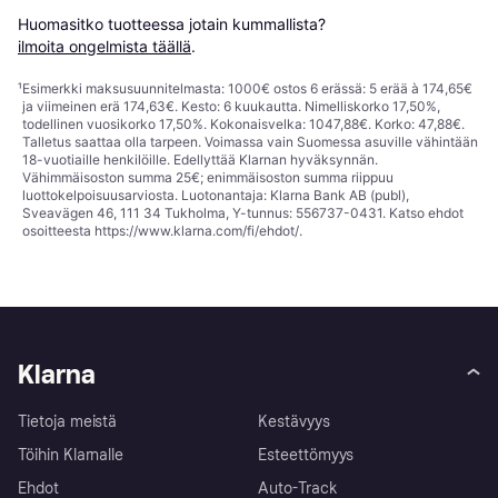
Huomasitko tuotteessa jotain kummallista? 
ilmoita ongelmista täällä
.
¹
Esimerkki maksusuunnitelmasta: 1000€ ostos 6 erässä: 5 erää à 174,65€
ja viimeinen erä 174,63€. Kesto: 6 kuukautta. Nimelliskorko 17,50%,
todellinen vuosikorko 17,50%. Kokonaisvelka: 1047,88€. Korko: 47,88€.
Talletus saattaa olla tarpeen. Voimassa vain Suomessa asuville vähintään
18-vuotiaille henkilöille. Edellyttää Klarnan hyväksynnän.
Vähimmäisoston summa 25€; enimmäisoston summa riippuu
luottokelpoisuusarviosta. Luotonantaja: Klarna Bank AB (publ),
Sveavägen 46, 111 34 Tukholma, Y-tunnus: 556737-0431. Katso ehdot
osoitteesta
https://www.klarna.com/fi/ehdot/
.
Klarna
Tietoja meistä
Kestävyys
Töihin Klarnalle
Esteettömyys
Ehdot
Auto-Track