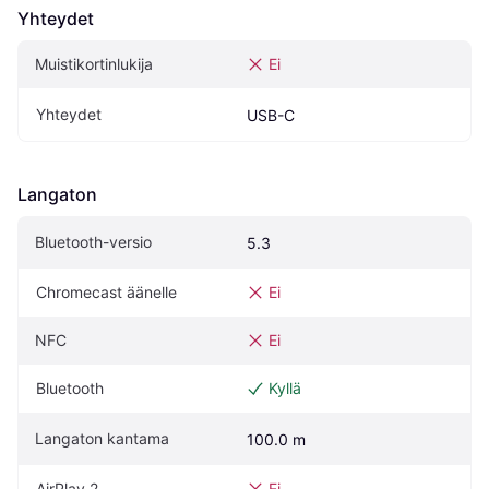
Yhteydet
Muistikortinlukija
Ei
Yhteydet
USB-C
Langaton
Bluetooth-versio
5.3
Chromecast äänelle
Ei
NFC
Ei
Bluetooth
Kyllä
Langaton kantama
100.0 m
AirPlay 2
Ei