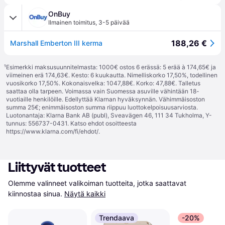
OnBuy
Ilmainen toimitus
,
3-5 päivää
188,26 €
Marshall Emberton III kerma
¹
Esimerkki maksusuunnitelmasta: 1000€ ostos 6 erässä: 5 erää à 174,65€ ja
viimeinen erä 174,63€. Kesto: 6 kuukautta. Nimelliskorko 17,50%, todellinen
vuosikorko 17,50%. Kokonaisvelka: 1047,88€. Korko: 47,88€. Talletus
saattaa olla tarpeen. Voimassa vain Suomessa asuville vähintään 18-
vuotiaille henkilöille. Edellyttää Klarnan hyväksynnän. Vähimmäisoston
summa 25€; enimmäisoston summa riippuu luottokelpoisuusarviosta.
Luotonantaja: Klarna Bank AB (publ), Sveavägen 46, 111 34 Tukholma, Y-
tunnus: 556737-0431. Katso ehdot osoitteesta
https://www.klarna.com/fi/ehdot/
.
Liittyvät tuotteet
Olemme valinneet valikoiman tuotteita, jotka saattavat 
kiinnostaa sinua.
Näytä kaikki
Trendaava
-20%