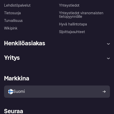
Lehdistöpalvelut
Yhteystiedot
Tietosuoja
Yhteystiedot viranomaisten
tietopyynnöille
Turvallisuus
Hyvä hallintotapa
Wikipink
Sijoittajasuhteet
Henkilöasiakas
Ohje
Reklamaatiot
Yritys
Kirjaudu sisään
Shoppaile turvallisesti Klarnalla
Kauppiastuki
Kehittäjät
Klarna app
Yksityisyysasetukset
Kirjaudu sisään yrityksenä
Operatiivinen tila
Markkina
Tutustu kauppoihin
Peruutusoikeutesi
Myy Klarnalla
Kumppanit ja integraatiot
Ostajan turva
Suomi
Seuraa