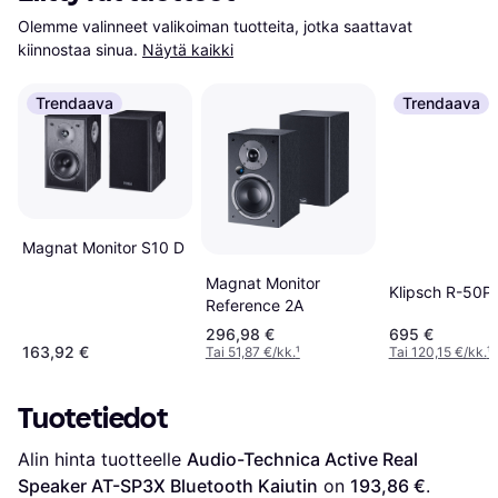
Olemme valinneet valikoiman tuotteita, jotka saattavat 
kiinnostaa sinua.
Näytä kaikki
Trendaava
Trendaava
Magnat Monitor S10 D
Magnat Monitor
Klipsch R-50P
Reference 2A
296,98 €
695 €
163,92 €
Tai 51,87 €/kk.
¹
Tai 120,15 €/kk.
¹
Tuotetiedot
Alin hinta tuotteelle 
Audio-Technica Active Real 
Speaker AT-SP3X Bluetooth Kaiutin
 on 
193,86 €
. 