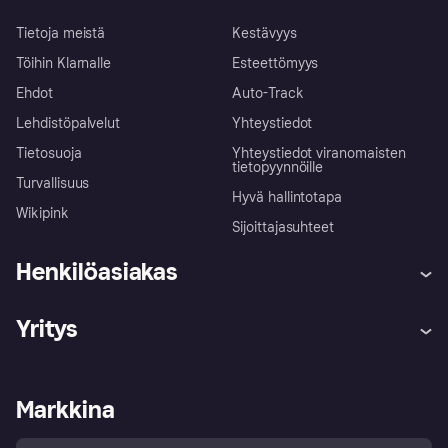
Tietoja meistä
Kestävyys
Töihin Klarnalle
Esteettömyys
Ehdot
Auto-Track
Lehdistöpalvelut
Yhteystiedot
Tietosuoja
Yhteystiedot viranomaisten
tietopyynnöille
Turvallisuus
Hyvä hallintotapa
Wikipink
Sijoittajasuhteet
Henkilöasiakas
Ohje
Reklamaatiot
Yritys
Kirjaudu sisään
Shoppaile turvallisesti Klarnalla
Kauppiastuki
Kehittäjät
Klarna app
Yksityisyysasetukset
Kirjaudu sisään yrityksenä
Operatiivinen tila
Markkina
Tutustu kauppoihin
Peruutusoikeutesi
Myy Klarnalla
Kumppanit ja integraatiot
Ostajan turva