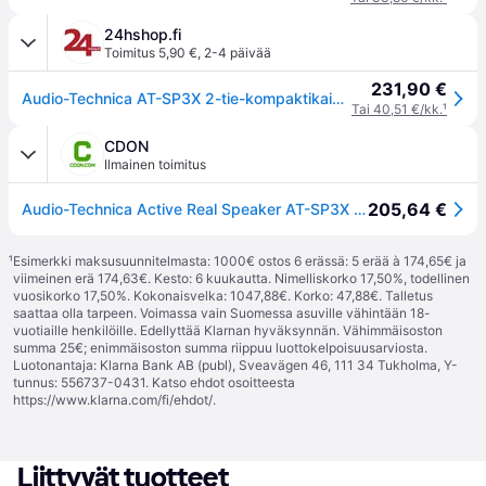
24hshop.fi
Toimitus 5,90 €
,
2-4 päivää
231,90 €
Audio-Technica AT-SP3X 2-tie-kompaktikaiutin, musta
Tai 40,51 €/kk.
¹
CDON
Ilmainen toimitus
205,64 €
Audio-Technica Active Real Speaker AT-SP3X musta Bluetooth - kaiutin - kaiutin
¹
Esimerkki maksusuunnitelmasta: 1000€ ostos 6 erässä: 5 erää à 174,65€ ja
viimeinen erä 174,63€. Kesto: 6 kuukautta. Nimelliskorko 17,50%, todellinen
vuosikorko 17,50%. Kokonaisvelka: 1047,88€. Korko: 47,88€. Talletus
saattaa olla tarpeen. Voimassa vain Suomessa asuville vähintään 18-
vuotiaille henkilöille. Edellyttää Klarnan hyväksynnän. Vähimmäisoston
summa 25€; enimmäisoston summa riippuu luottokelpoisuusarviosta.
Luotonantaja: Klarna Bank AB (publ), Sveavägen 46, 111 34 Tukholma, Y-
tunnus: 556737-0431. Katso ehdot osoitteesta
https://www.klarna.com/fi/ehdot/
.
Liittyvät tuotteet