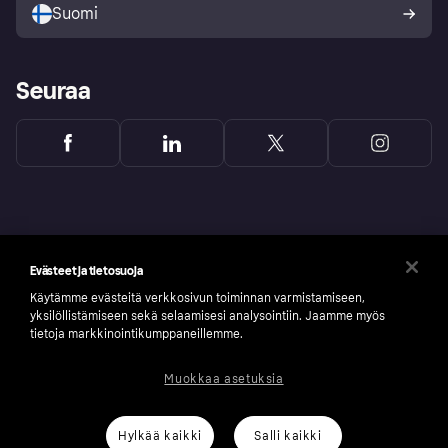
Suomi
Seuraa
Evästeet ja tietosuoja
Käytämme evästeitä verkkosivun toiminnan varmistamiseen,
yksilöllistämiseen sekä selaamisesi analysointiin. Jaamme myös
tietoja markkinointikumppaneillemme.
Muokkaa asetuksia
Copyright © 2005-2026 Klarna Bank AB (publ). Headquarters: Stockholm, Sweden. All
rights reserved. Klarna Bank AB (publ). Sveavägen 46, 111 34 Stockholm. Organization
number: 556737-0431
Hylkää kaikki
Salli kaikki