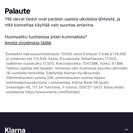
Palaute
Yllä olevat tiedot ovat peräisin useista ulkoisista lähteistä, ja 
niitä kannattaa käyttää vain suuntaa antavina.

Huomasitko tuotteessa jotain kummallista? 
ilmoita ongelmista täällä
.
¹
Esimerkki maksusuunnitelmasta: 1000€ ostos 6 erässä: 5 erää à 174,65€
ja viimeinen erä 174,63€. Kesto: 6 kuukautta. Nimelliskorko 17,50%,
todellinen vuosikorko 17,50%. Kokonaisvelka: 1047,88€. Korko: 47,88€.
Talletus saattaa olla tarpeen. Voimassa vain Suomessa asuville vähintään
18-vuotiaille henkilöille. Edellyttää Klarnan hyväksynnän.
Vähimmäisoston summa 25€; enimmäisoston summa riippuu
luottokelpoisuusarviosta. Luotonantaja: Klarna Bank AB (publ),
Sveavägen 46, 111 34 Tukholma, Y-tunnus: 556737-0431. Katso ehdot
osoitteesta
https://www.klarna.com/fi/ehdot/
.
Klarna