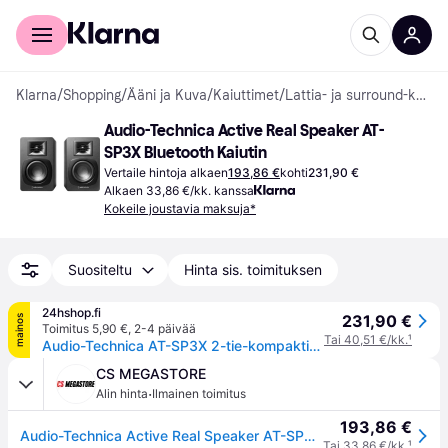
Kuluttajille
Yrityksille
Klarna
/
Shopping
/
Ääni ja Kuva
/
Kaiuttimet
/
Lattia- ja surround-kaiuttimet
Audio-Technica Active Real Speaker AT-
SP3X Bluetooth Kaiutin
Vertaile hintoja alkaen
193,86 €
kohti
231,90 €
Alkaen 33,86 €/kk. kanssa
Kokeile joustavia maksuja*
Suositeltu
Hinta sis. toimituksen
24hshop.fi
231,90 €
mainos
Toimitus 5,90 €
,
2-4 päivää
Tai 40,51 €/kk.
¹
Audio-Technica AT-SP3X 2-tie-kompaktikaiutin, musta
CS MEGASTORE
·
Alin hinta
Ilmainen toimitus
193,86 €
Audio-Technica Active Real Speaker AT-SP3X musta Bluetooth - kaiutin - kaiutin
Tai 33,86 €/kk.
¹