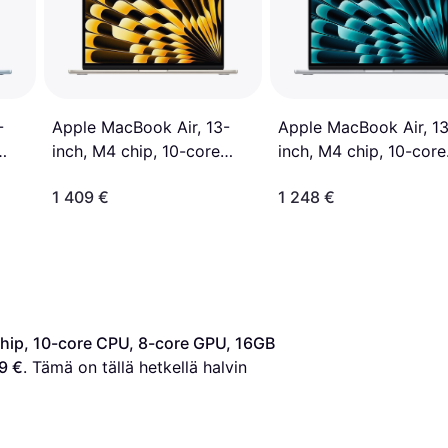
-
Apple MacBook Air, 13
Apple MacBook Air, 13-
inch, M4 chip, 10-core
inch, M4 chip, 10-core
GB
GPU, 16GB Unified
CPU, 10-core GPU, 16GB
1 409 €
1 248 €
B
Memory, 512GB SSD
Unified Memory, 512GB
Storage Silver
SSD Storage Starlight
hip, 10-core CPU, 8-core GPU, 16GB 
9 €
. Tämä on tällä hetkellä halvin 