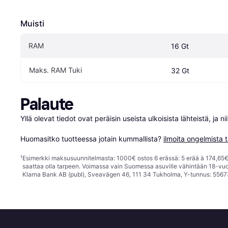
Muisti
RAM
16 Gt
Maks. RAM Tuki
32 Gt
Palaute
Yllä olevat tiedot ovat peräisin useista ulkoisista lähteistä, ja 
Huomasitko tuotteessa jotain kummallista? 
ilmoita ongelmista t
¹
Esimerkki maksusuunnitelmasta: 1000€ ostos 6 erässä: 5 erää à 174,65€ 
saattaa olla tarpeen. Voimassa vain Suomessa asuville vähintään 18-vuo
Klarna Bank AB (publ), Sveavägen 46, 111 34 Tukholma, Y-tunnus: 5567