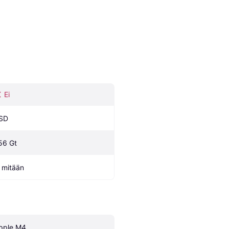
Ei
SD
56 Gt
i mitään
pple M4