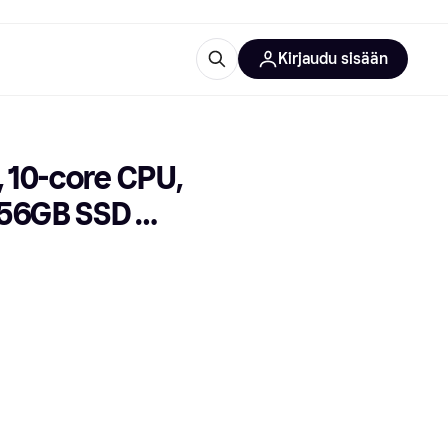
Kirjaudu sisään
totarvikkeet
rna?
 10-core CPU, 
256GB SSD 
 kategoriat