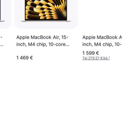
Apple MacBook Air, 1
-
Apple MacBook Air, 15-
inch, M4 chip, 10-cor
inch, M4 chip, 10-core
CPU, 10-core GPU, 1
CPU, 10-core GPU, 16GB
1 599 €
1 469 €
Unified Memory, 256
Unified Memory, 256GB
Tai 279,27 €/kk.
¹
SSD Storage, Midnigh
SSD Storage, Starlight