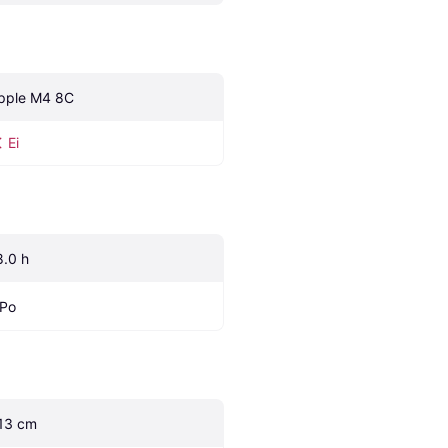
pple M4 8C
Ei
8.0 h
iPo
.13 cm