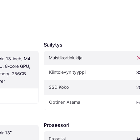
Säilytys
Muistikortinlukija
r, 13-inch, M4 
U, 8-core GPU, 
Kiintolevyn tyyppi
S
mory, 256GB 
ver
SSD Koko
2
Optinen Asema
E
Prosessori
ir 13”
Prosessi
A