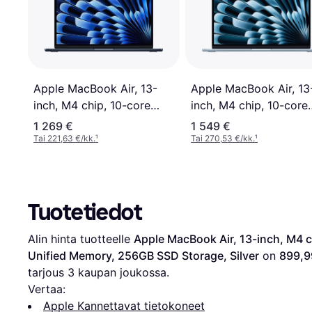
Apple MacBook Air, 13
Apple MacBook Air, 13-
inch, M4 chip, 10-core
inch, M4 chip, 10-core
CPU, 10-core GPU, 16
CPU, 10-core GPU, 16GB
1 269 €
1 549 €
Unified Memory, 512G
Unified Memory, 512GB
Tai 221,63 €/kk.
¹
Tai 270,53 €/kk.
¹
SSD Storage Sky Blue
SSD Storage Midnight
Tuotetiedot
Alin hinta tuotteelle 
Apple MacBook Air, 13-inch, M4 c
Unified Memory, 256GB SSD Storage, Silver
 on 
899,9
tarjous 
3
 kaupan joukossa.
Vertaa:
Apple Kannettavat tietokoneet