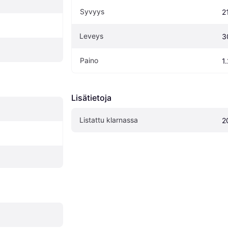
Syvyys
2
Leveys
3
Paino
1
Lisätietoja
Listattu klarnassa
2