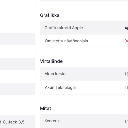
Grafiikka
Grafiikkakortti Apple
A
Omistettu näytönohjain
Virtalähde
Akun kesto
1
Akun Teknologia
L
Mitat
Korkeus
1
-C, Jack 3,5 