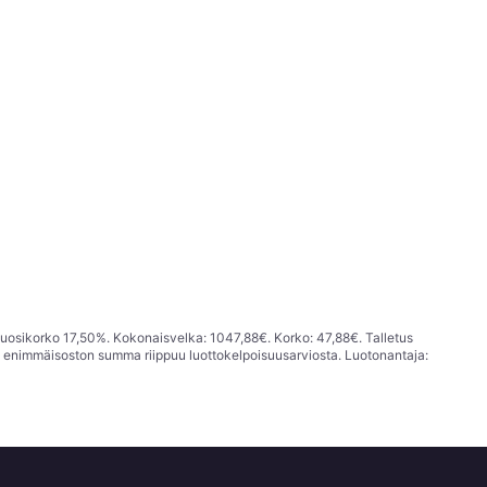
vuosikorko 17,50%. Kokonaisvelka: 1047,88€. Korko: 47,88€. Talletus
; enimmäisoston summa riippuu luottokelpoisuusarviosta. Luotonantaja: