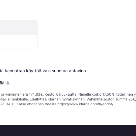
niitä kannattaa käyttää vain suuntaa antavina.

äällä
.
ja viimeinen erä 174,63€. Kesto: 6 kuukautta. Nimelliskorko 17,50%, todellinen 
tiaille henkilöille. Edellyttää Klarnan hyväksynnän. Vähimmäisoston summa 25€
37-0431. Katso ehdot osoitteesta
https://www.klarna.com/fi/ehdot/
.