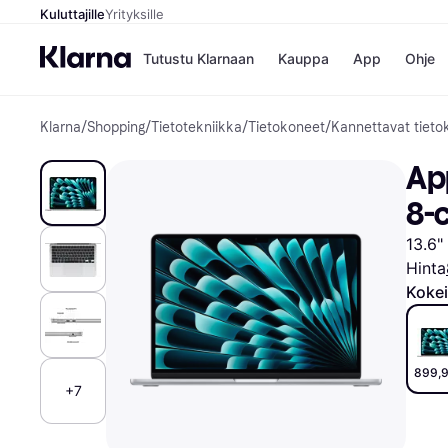
Kuluttajille
Yrityksille
Tutustu Klarnaan
Kauppa
App
Ohje
Klarna
/
Shopping
/
Tietotekniikka
/
Tietokoneet
/
Kannettavat tieto
Kaupat
Ma
Booking.
Mak
App
Gigantti
Mak
H&M
Mak
8-
Peten Koi
kul
Wolt
Mak
Sto
13.6"
Rah
Hinta
Mob
Kokei
Kauppahakem
899,9
+7