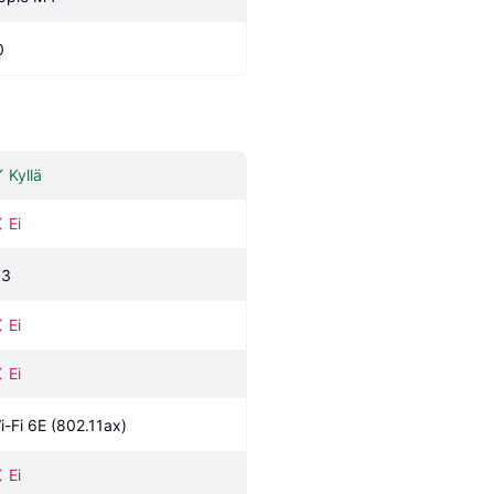
0
Kyllä
Ei
.3
Ei
Ei
i-Fi 6E (802.11ax)
Ei