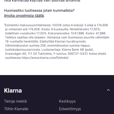
niitä kannattaa käyttää vain suuntaa antavina.

Huomasitko tuotteessa jotain kummallista? 
ilmoita ongelmista täällä
.
¹
Esimerkki maksusuunnitelmasta: 1000€ ostos 6 erässä: 5 erää à 174,65€
ja viimeinen erä 174,63€. Kesto: 6 kuukautta. Nimelliskorko 17,50%,
todellinen vuosikorko 17,50%. Kokonaisvelka: 1047,88€. Korko: 47,88€.
Talletus saattaa olla tarpeen. Voimassa vain Suomessa asuville vähintään
18-vuotiaille henkilöille. Edellyttää Klarnan hyväksynnän.
Vähimmäisoston summa 25€; enimmäisoston summa riippuu
luottokelpoisuusarviosta. Luotonantaja: Klarna Bank AB (publ),
Sveavägen 46, 111 34 Tukholma, Y-tunnus: 556737-0431. Katso ehdot
osoitteesta
https://www.klarna.com/fi/ehdot/
.
Klarna
Tietoja meistä
Kestävyys
Töihin Klarnalle
Esteettömyys