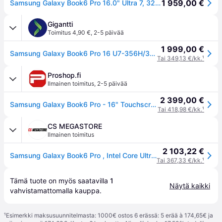
1 959,00 €
Samsung Galaxy Book6 Pro 16.0" Ultra 7, 32 Gt, 1 Tt, Win 11 Pro -kannettava, harmaa
Gigantti
Toimitus 4,90 €
,
2-5 päivää
1 999,00 €
Samsung Galaxy Book6 Pro 16 U7-356H/32/1024/OLED/WPRO 16" Copilot+ PC
Tai 349,13 €/kk.
¹
Proshop.fi
Ilmainen toimitus
,
2-5 päivää
2 399,00 €
Samsung Galaxy Book6 Pro - 16" Touchscreen | Core Ultra 7 | 32GB | 1TB
Tai 418,98 €/kk.
¹
CS MEGASTORE
Ilmainen toimitus
2 103,22 €
Samsung Galaxy Book6 Pro , Intel Core Ultra 7, 40,6 cm (16), 2880 x 1800 pikseliä, 32 GB, 1 TB, Windows 11 Pro
Tai 367,33 €/kk.
¹
Tämä tuote on myös saatavilla 
1
Näytä kaikki
vahvistamattomalla 
kauppa
.
¹
Esimerkki maksusuunnitelmasta: 1000€ ostos 6 erässä: 5 erää à 174,65€ ja