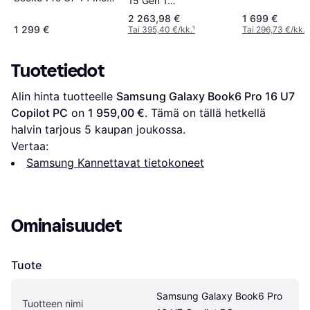
15 Gen 1
Copilot PC
21Q6001FMX
2 263,98 €
1 699 €
1 299 €
Tai 395,40 €/kk.
¹
Tai 296,73 €/kk.
¹
Tuotetiedot
Alin hinta tuotteelle 
Samsung Galaxy Book6 Pro 16 U7 
Copilot PC
 on 
1 959,00 €
. Tämä on tällä hetkellä 
halvin tarjous 
5
 kaupan joukossa.
Vertaa:
Samsung Kannettavat tietokoneet
Ominaisuudet
Tuote
Samsung Galaxy Book6 Pro 
Tuotteen nimi