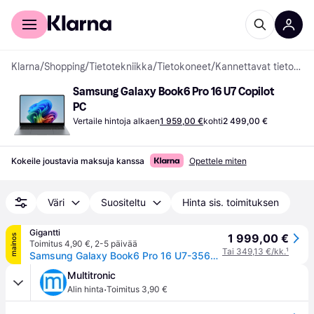
Kuluttajille
Yrityksille
Klarna
/
Shopping
/
Tietotekniikka
/
Tietokoneet
/
Kannettavat tietokoneet
Samsung Galaxy Book6 Pro 16 U7 Copilot 
PC
Vertaile hintoja alkaen
1 959,00 €
kohti
2 499,00 €
Kokeile joustavia maksuja kanssa
Opettele miten
Väri
Suositeltu
Hinta sis. toimituksen
Gigantti
1 999,00 €
mainos
Toimitus 4,90 €
,
2-5 päivää
Tai 349,13 €/kk.
¹
Samsung Galaxy Book6 Pro 16 U7-356H/32/1024/OLED/WPRO 16" Copilot+ PC
Multitronic
·
Alin hinta
Toimitus 3,90 €