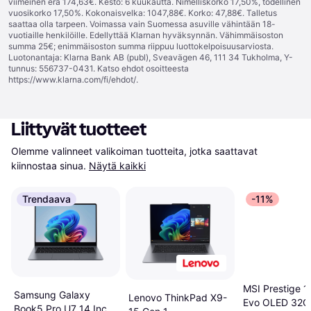
viimeinen erä 174,63€. Kesto: 6 kuukautta. Nimelliskorko 17,50%, todellinen
vuosikorko 17,50%. Kokonaisvelka: 1047,88€. Korko: 47,88€. Talletus
saattaa olla tarpeen. Voimassa vain Suomessa asuville vähintään 18-
vuotiaille henkilöille. Edellyttää Klarnan hyväksynnän. Vähimmäisoston
summa 25€; enimmäisoston summa riippuu luottokelpoisuusarviosta.
Luotonantaja: Klarna Bank AB (publ), Sveavägen 46, 111 34 Tukholma, Y-
tunnus: 556737-0431. Katso ehdot osoitteesta
https://www.klarna.com/fi/ehdot/
.
Liittyvät tuotteet
Olemme valinneet valikoiman tuotteita, jotka saattavat 
kiinnostaa sinua.
Näytä kaikki
Trendaava
-11%
MSI Prestige 1
Samsung Galaxy
Lenovo ThinkPad X9-
Evo OLED 32G
Book5 Pro U7 14 Inch