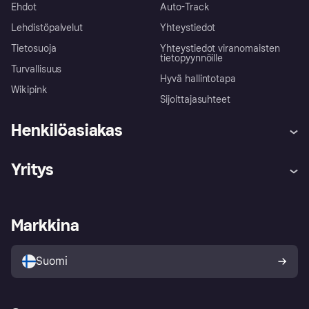
Ehdot
Auto-Track
Lehdistöpalvelut
Yhteystiedot
Tietosuoja
Yhteystiedot viranomaisten
tietopyynnöille
Turvallisuus
Hyvä hallintotapa
Wikipink
Sijoittajasuhteet
Henkilöasiakas
Ohje
Reklamaatiot
Yritys
Kirjaudu sisään
Shoppaile turvallisesti Klarnalla
Kauppiastuki
Kehittäjät
Klarna app
Yksityisyysasetukset
Kirjaudu sisään yrityksenä
Operatiivinen tila
Markkina
Tutustu kauppoihin
Peruutusoikeutesi
Myy Klarnalla
Kumppanit ja integraatiot
Ostajan turva
Suomi