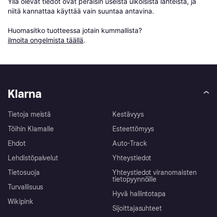
Yllä olevat tiedot ovat peräisin useista ulkoisista lähteistä, ja 
niitä kannattaa käyttää vain suuntaa antavina.

Huomasitko tuotteessa jotain kummallista? 
ilmoita ongelmista täällä
.
Klarna
Tietoja meistä
Kestävyys
Töihin Klarnalle
Esteettömyys
Ehdot
Auto-Track
Lehdistöpalvelut
Yhteystiedot
Tietosuoja
Yhteystiedot viranomaisten
tietopyynnöille
Turvallisuus
Hyvä hallintotapa
Wikipink
Sijoittajasuhteet