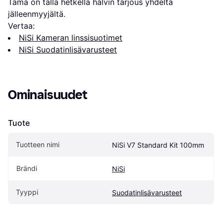
Tämä on tällä hetkellä halvin tarjous yhdeltä 
jälleenmyyjältä.
Vertaa:
NiSi Kameran linssisuotimet
NiSi Suodatinlisävarusteet
Ominaisuudet
Tuote
Tuotteen nimi
NiSi V7 Standard Kit 100mm
Brändi
NiSi
Tyyppi
Suodatinlisävarusteet