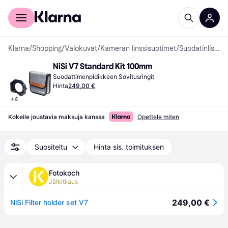
Kuluttajille
Yrityksille
Klarna
/
Shopping
/
Valokuvat
/
Kameran linssisuotimet
/
Suodatinlisävarusteet
NiSi V7 Standard Kit 100mm
Suodattimenpidikkeen Sovitusringit
Hinta
249,00 €
+
4
Kokeile joustavia maksuja kanssa
Opettele miten
Suositeltu
Hinta sis. toimituksen
Fotokoch
Jälkitilaus
249,00 €
NiSi Filter holder set V7