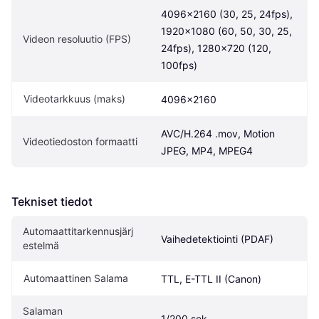
4096x2160 (30, 25, 24fps), 
1920x1080 (60, 50, 30, 25, 
Videon resoluutio (FPS)
24fps), 1280x720 (120, 
100fps)
Videotarkkuus (maks)
4096x2160
AVC/H.264 .mov, Motion 
Videotiedoston formaatti
JPEG, MP4, MPEG4
Tekniset tiedot
Automaattitarkennusjärj
Vaihedetektiointi (PDAF)
estelmä
Automaattinen Salama
TTL, E-TTL II (Canon)
Salaman 
1/200 sek