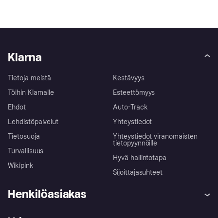
Klarna
Tietoja meistä
Kestävyys
Töihin Klarnalle
Esteettömyys
Ehdot
Auto-Track
Lehdistöpalvelut
Yhteystiedot
Tietosuoja
Yhteystiedot viranomaisten
tietopyynnöille
Turvallisuus
Hyvä hallintotapa
Wikipink
Sijoittajasuhteet
Henkilöasiakas
Ohje
Reklamaatiot