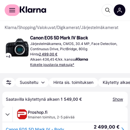
Kuluttajille
Yrityksille
Klarna
/
Shopping
/
Valokuvat
/
Digikamerat
/
Järjestelmäkamerat
Canon EOS 5D Mark IV Black
Järjestelmäkamera, CMOS, 30.4 MP, Face Detection, 
Continuous Drive, PictBridge, 800g
Hinta
2 499,00 €
+
4
Alkaen 436,45 €/kk. kanssa
Kokeile joustavia maksuja*
Suositeltu
Hinta sis. toimituksen
Käytetty alka
Saatavilla käytettynä alkaen 
1 549,00 €
Show
Proshop.fi
Ilmainen toimitus
,
2-5 päivää
2 499,00 €
Canon EOS 5D Mark IV - Body