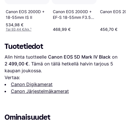
Canon EOS 2000D +
Canon EOS 20
Canon EOS 2000D +
18-55mm IS II
EF-S 18-55mm F3.5-
5.6 III
534,98 €
468,99 €
456,70 €
Tai 93,44 €/kk.
¹
Tuotetiedot
Alin hinta tuotteelle 
Canon EOS 5D Mark IV Black
 on 
2 499,00 €
. Tämä on tällä hetkellä halvin tarjous 
5
kaupan joukossa.
Vertaa:
Canon Digikamerat
Canon Järjestelmäkamerat
Ominaisuudet