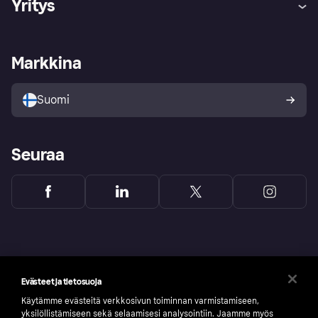
Yritys
Kirjaudu sisään
Shoppaile turvallisesti Klarnalla
Kauppiastuki
Kehittäjät
Klarna app
Yksityisyysasetukset
Kirjaudu sisään yrityksenä
Operatiivinen tila
Markkina
Tutustu kauppoihin
Peruutusoikeutesi
Myy Klarnalla
Kumppanit ja integraatiot
Ostajan turva
Suomi
Seuraa
Evästeet ja tietosuoja
Käytämme evästeitä verkkosivun toiminnan varmistamiseen,
yksilöllistämiseen sekä selaamisesi analysointiin. Jaamme myös