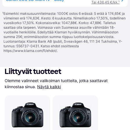
Tai 436,45 €/kk.
¹
¹
Esimerkki maksusuunnitelmasta: 1000€ ostos 6 erässä: 5 erää à 174,65€ ja
viimeinen erä 174,63€. Kesto: 6 kuukautta. Nimelliskorko 17,50%, todellinen
vuosikorko 17,50%. Kokonaisvelka: 1047,88€. Korko: 47,88€. Talletus
saattaa olla tarpeen. Voimassa vain Suomessa asuville vähintään 18-
vuotiaille henkilöille. Edellyttää Klarnan hyväksynnän. Vähimmäisoston
summa 25€; enimmäisoston summa riippuu luottokelpoisuusarviosta.
Luotonantaja: Klarna Bank AB (publ), Sveavägen 46, 111 34 Tukholma, Y-
tunnus: 556737-0431. Katso ehdot osoitteesta
https://www.klarna.com/fi/ehdot/
.
Liittyvät tuotteet
Olemme valinneet valikoiman tuotteita, jotka saattavat 
kiinnostaa sinua.
Näytä kaikki