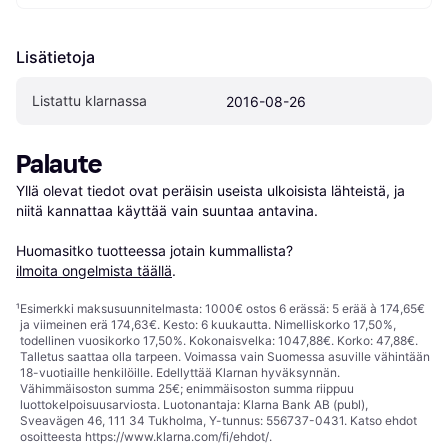
Lisätietoja
Listattu klarnassa
2016-08-26
Palaute
Yllä olevat tiedot ovat peräisin useista ulkoisista lähteistä, ja 
niitä kannattaa käyttää vain suuntaa antavina.

Huomasitko tuotteessa jotain kummallista? 
ilmoita ongelmista täällä
.
¹
Esimerkki maksusuunnitelmasta: 1000€ ostos 6 erässä: 5 erää à 174,65€
ja viimeinen erä 174,63€. Kesto: 6 kuukautta. Nimelliskorko 17,50%,
todellinen vuosikorko 17,50%. Kokonaisvelka: 1047,88€. Korko: 47,88€.
Talletus saattaa olla tarpeen. Voimassa vain Suomessa asuville vähintään
18-vuotiaille henkilöille. Edellyttää Klarnan hyväksynnän.
Vähimmäisoston summa 25€; enimmäisoston summa riippuu
luottokelpoisuusarviosta. Luotonantaja: Klarna Bank AB (publ),
Sveavägen 46, 111 34 Tukholma, Y-tunnus: 556737-0431. Katso ehdot
osoitteesta
https://www.klarna.com/fi/ehdot/
.