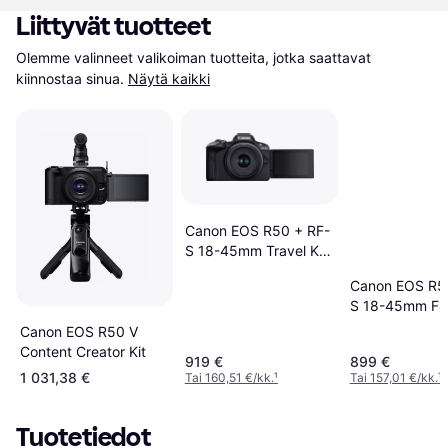
Liittyvät tuotteet
Olemme valinneet valikoiman tuotteita, jotka saattavat 
kiinnostaa sinua.
Näytä kaikki
Canon EOS R50 + RF-
S 18-45mm Travel Kit
(Shoulder Bag & 64GB
Canon EOS R5
SD Card)
S 18-45mm F4
IS STM + Creat
Canon EOS R50 V
Content Creator Kit
919 €
899 €
1 031,38 €
Tai 160,51 €/kk.
¹
Tai 157,01 €/kk.
¹
Tuotetiedot