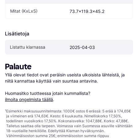
Mitat (KxLxS)
73.7x119.3x45.2
Lisätietoja
Listattu klarnassa
2025-04-03
Palaute
Yllä olevat tiedot ovat peräisin useista ulkoisista lähteistä, ja 
niitä kannattaa käyttää vain suuntaa antavina.

Huomasitko tuotteessa jotain kummallista? 
ilmoita ongelmista täällä
.
¹
Esimerkki maksusuunnitelmasta: 1000€ ostos 6 erässä: 5 erää à 174,65€
ja viimeinen erä 174,63€. Kesto: 6 kuukautta. Nimelliskorko 17,50%,
todellinen vuosikorko 17,50%. Kokonaisvelka: 1047,88€. Korko: 47,88€.
Talletus saattaa olla tarpeen. Voimassa vain Suomessa asuville vähintään
18-vuotiaille henkilöille. Edellyttää Klarnan hyväksynnän.
Vähimmäisoston summa 25€; enimmäisoston summa riippuu