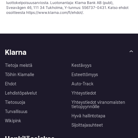
luottokelpoisuusarviosta. Luotonantaja: Klarna Bank AB (publ),
Sveavägen 46, 111 34 Tukholma, Y-tunnus: 556737-0431. Katso ehdot
osoitteesta
https://www.klarna.com/fi/ehdot/
.
Klarna
Tietoja meistä
Kestävyys
Töihin Klarnalle
Esteettömyys
Ehdot
Auto-Track
Lehdistöpalvelut
Yhteystiedot
Tietosuoja
Yhteystiedot viranomaisten
tietopyynnöille
Turvallisuus
Hyvä hallintotapa
Wikipink
Sijoittajasuhteet