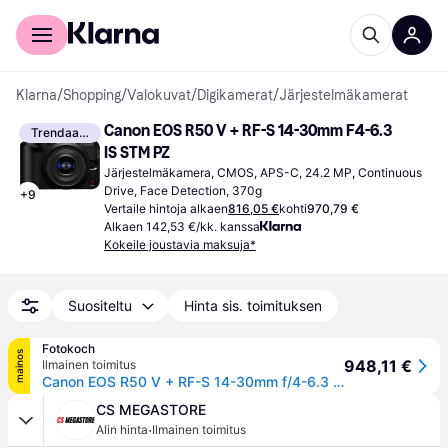
Kuluttajille
Yrityksille
Klarna
/
Shopping
/
Valokuvat
/
Digikamerat
/
Järjestelmäkamerat
Canon EOS R50 V + RF-S 14-30mm F4-6.3 
Trendaava
IS STM PZ
Järjestelmäkamera, CMOS, APS-C, 24.2 MP, Continuous 
Drive, Face Detection, 370g
+
9
Vertaile hintoja alkaen
816,05 €
kohti
970,79 €
Alkaen 142,53 €/kk. kanssa
Kokeile joustavia maksuja*
Suositeltu
Hinta sis. toimituksen
Fotokoch
mainos
948,11 €
Ilmainen toimitus
Canon EOS R50 V + RF-S 14-30mm f/4-6.3 IS STM PZ Canon RF-S
CS MEGASTORE
·
Alin hinta
Ilmainen toimitus