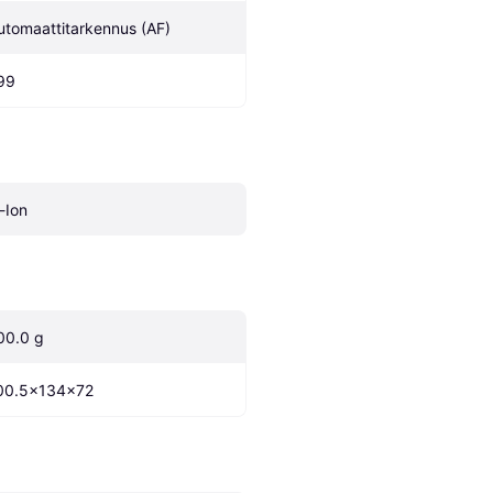
utomaattitarkennus (AF)
99
i-Ion
00.0 g
00.5x134x72