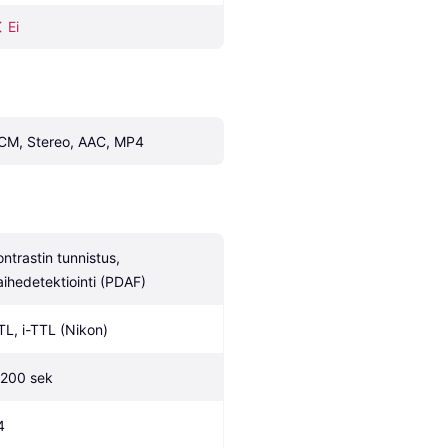
Ei
CM, Stereo, AAC, MP4
ntrastin tunnistus, 
aihedetektiointi (PDAF)
TL, i-TTL (Nikon)
/200 sek
4