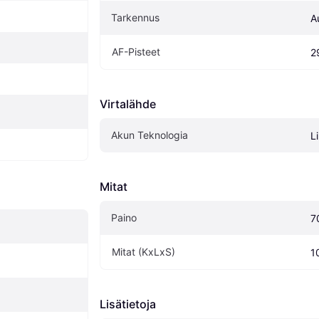
Tarkennus
A
AF-Pisteet
2
Virtalähde
Akun Teknologia
L
Mitat
Paino
7
Mitat (KxLxS)
1
Lisätietoja