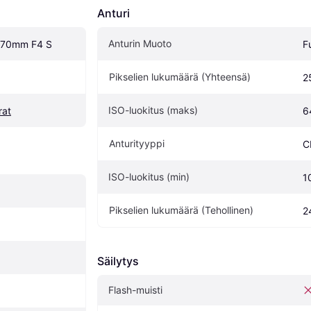
Anturi
Anturin Muoto
4-70mm F4 S
F
Pikselien lukumäärä (Yhteensä)
2
ISO-luokitus (maks)
rat
6
Anturityyppi
C
ISO-luokitus (min)
1
Pikselien lukumäärä (Tehollinen)
2
Säilytys
Flash-muisti