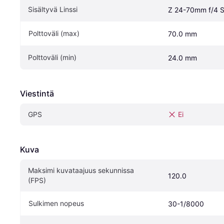
Sisältyvä Linssi
Z 24-70mm f/4 
Polttoväli (max)
70.0 mm
Polttoväli (min)
24.0 mm
Viestintä
GPS
Ei
Kuva
Maksimi kuvataajuus sekunnissa 
120.0
(FPS)
Sulkimen nopeus
30-1/8000