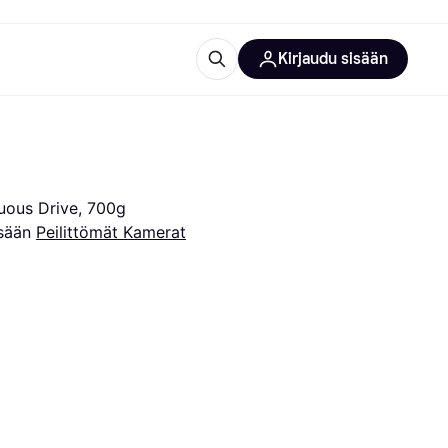
Kirjaudu sisään
totarvikkeet
rna?
uous Drive, 700g
sään 
Peilittömät Kamerat
 kategoriat