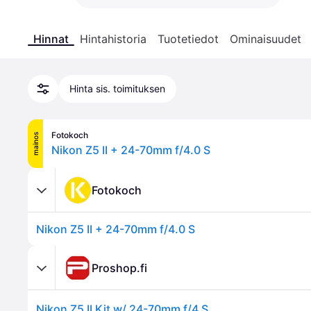
Hinnat
Hintahistoria
Tuotetiedot
Ominaisuudet
Hinta sis. toimituksen
Fotokoch
mainos
Nikon Z5 II + 24-70mm f/4.0 S
Fotokoch
Nikon Z5 II + 24-70mm f/4.0 S
Proshop.fi
Nikon Z5 II Kit w/ 24-70mm f/4 S