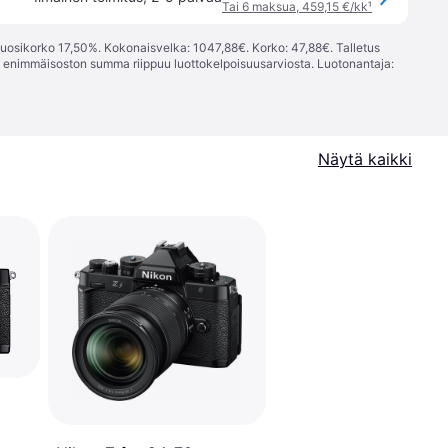
Tai 6 maksua, 459,15 €/kk
¹
vuosikorko 17,50%. Kokonaisvelka: 1047,88€. Korko: 47,88€. Talletus
; enimmäisoston summa riippuu luottokelpoisuusarviosta. Luotonantaja:
Näytä kaikki