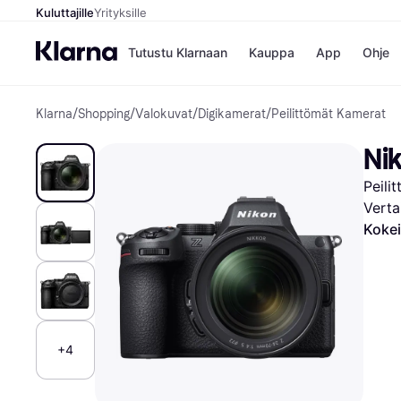
Kuluttajille
Yrityksille
Tutustu Klarnaan
Kauppa
App
Ohje
Klarna
/
Shopping
/
Valokuvat
/
Digikamerat
/
Peilittömät Kamerat
Kaupat
Mak
Booking.
Mak
Nik
Gigantti
Mak
H&M
Mak
Peili
Peten Koi
Mak
Wolt
Rah
Verta
Mob
Kokei
Kauppahakem
+4