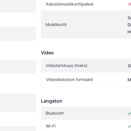
Kaksoismuistikorttipaikat
S
S
Muistikortit
D
H
Video
Videotarkkuus (maks)
3
Videotiedoston formaatti
M
Langaton
Bluetooth
Wi-Fi