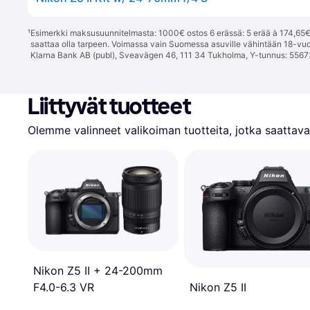
¹
Esimerkki maksusuunnitelmasta: 1000€ ostos 6 erässä: 5 erää à 174,65€ 
saattaa olla tarpeen. Voimassa vain Suomessa asuville vähintään 18-vuo
Klarna Bank AB (publ), Sveavägen 46, 111 34 Tukholma, Y-tunnus: 5567
Liittyvät tuotteet
Olemme valinneet valikoiman tuotteita, jotka saattavat
Nikon Z5 II + 24-200mm
Nikon Z5 II
F4.0-6.3 VR