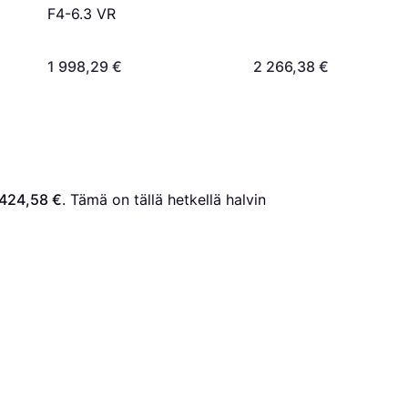
F4-6.3 VR
1 998,29 €
2 266,38 €
 424,58 €
. Tämä on tällä hetkellä halvin 