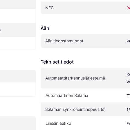
NFC
Ääni
G
Äänitiedostomuodot
P
Tekniset tiedot
Ko
Automaattitarkennusjärjestelmä
V
Automaattinen Salama
T
Salaman synkronointinopeus (s)
1
Linssin aukko
F