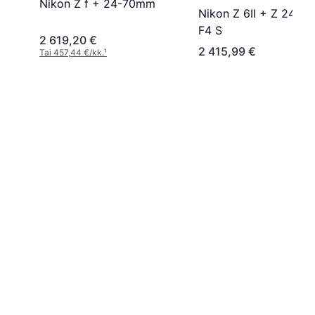
Nikon Z f + 24-70mm
Nikon Z 6II + Z 24-
F4 S
2 619,20 €
2 415,99 €
Tai 457,44 €/kk.
¹